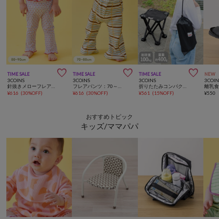



TIME SALE
TIME SALE
TIME SALE
NEW
3COINS
3COINS
3COINS
3COIN
針抜きメローフレアパンツ：80～90cm
フレアパンツ：70～80cm
折りたたみコンパクトチェア
¥
616
(
30%OFF
)
¥
616
(
30%OFF
)
¥
561
(
15%OFF
)
¥
550
おすすめトピック
キッズ/ママパパ