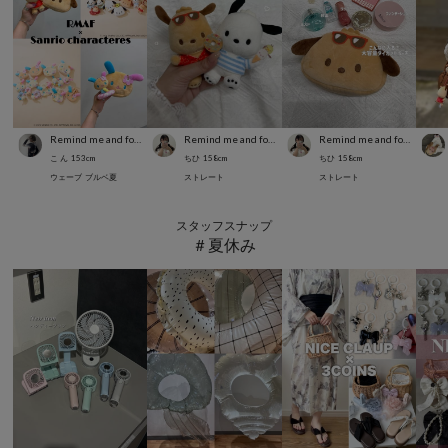
Remind me and forever
Remind me and forever
Remind me and forever
こ ん
153
cm
ちひ
158
cm
ちひ
158
cm
ウェーブ
ブルベ夏
ストレート
ストレート
スタッフスナップ
＃夏休み