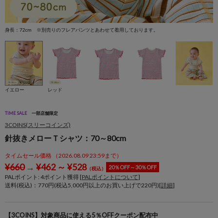
身長：72cm ※別売りのフレアパンツとあわせて着用しております。
イエロー
レッド
TIME SALE
一部店舗限定
3COINS(スリーコインズ)
針抜きメローＴシャツ：70～80cm
タイムセール価格 （2026.08.09 23:59まで）
¥
660
→
¥
462
～
¥
528
20％OFF～30％OFF
（税込）
PALポイント:
4
ポイント獲得 [
PALポイントについて
]
送料(税込)：770円(税込5,000円以上のお買い上げで220円)[
詳細
]
【3COINS】対象商品に使える5％OFFクーポン配布中