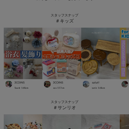
スタッフスナップ
＃キッズ
3COINS
3COINS
salut!
Suu☺︎
168
cm
aya
157
cm
yurie
168
cm
スタッフスナップ
＃サンリオ