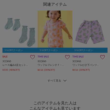
5％OFFクーポン
5％OFFクーポン
5％OFFクーポン
SALE
TIME SALE
TIME SALE
3COINS
3COINS
3COINS
レース編み2足セット靴下：9～12cm
ワッフルフレンチＴ：80～90cm
ワッフルひざ下パンツ：70～80cm
¥330
(40%OFF)
¥616
(30%OFF)
¥616
(30%OFF)
このアイテムを見た人は
こんなアイテムも見ています