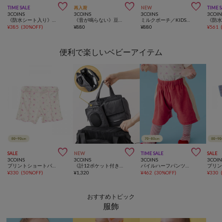



TIME SALE
再入荷
NEW
TIME 
3COINS
3COINS
3COINS
3COIN
《防水シート入り》ワッフルスタイ
《音が鳴らない》豆イス
ミルクポーチ／KIDSトラベル
¥
385
(
30%OFF
)
¥
880
¥
880
¥
561
便利で楽しいベビーアイテム



SALE
NEW
TIME SALE
SALE
3COINS
3COINS
3COINS
3COIN
プリントショートパンツ：80～90cm
《計12ポケット付き！》バッグインバッグ／KIDSトラベル
パイルハーフパンツ：70～80cm
¥
330
(
50%OFF
)
¥
1,320
¥
462
(
30%OFF
)
¥
330
おすすめトピック
服飾