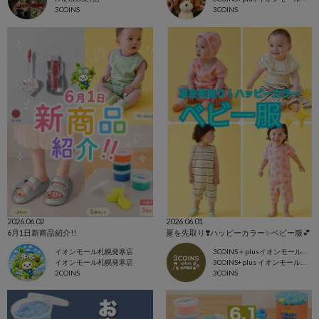
3COINS
3COINS
2026.06.02
2026.06.01
6月1日新商品紹介!!
夏を先取り❣️ハッピーカラー✨ベビー服💕
イオンモール札幌発寒店
3COINS＋plusイオンモール北戸田店
イオンモール札幌発寒店
3COINS+plus イオンモール北戸田店
3COINS
3COINS