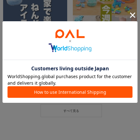
2026.06.01
2026.06.01
【kids🆕】お家で楽しく✨ねんど&服飾アイテム🎶
6.1 今週の新商品！
イオンモール川口店 スタッフ
イオン北見店
3COINS＋plusイオンモール川口店
3COINS+plus イオン北見店
3COINS
3COINS