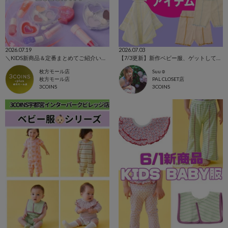
2026.07.19
2026.07.03
＼KIDS新商品＆定番まとめてご紹介いたします！／
【7/3更新】新作ベビー服、ゲットして！！
枚方モール店
Suu☺︎
枚方モール店
PAL CLOSET店
3COINS
3COINS