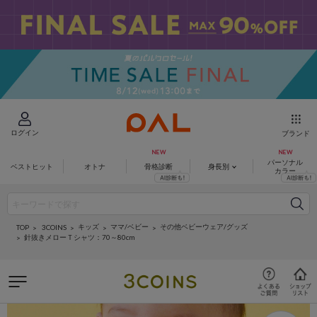
ログイン
ブランド
パーソナル
ベストヒット
オトナ
骨格診断
身長別
カラー
キッズ
ママ/ベビー
その他ベビーウェア/グッズ
3COINS
TOP
針抜きメローＴシャツ：70～80cm