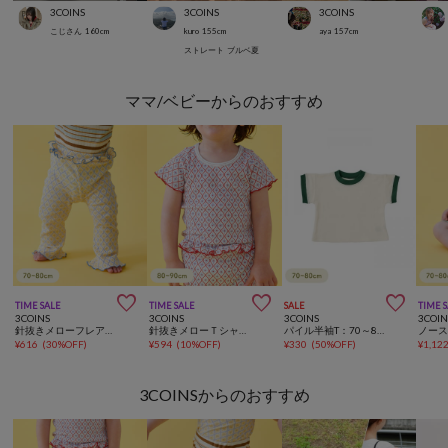
3COINS
3COINS
3COINS
こじさん
160
cm
kuro
155
cm
aya
157
cm
ストレート
ブルベ夏
ママ/ベビーからのおすすめ



TIME SALE
TIME SALE
SALE
TIME 
3COINS
3COINS
3COINS
3COIN
針抜きメローフレアパンツ：70～80cm
針抜きメローＴシャツ：80～90cm
パイル半袖T：70～80cm
¥
616
(
30%OFF
)
¥
594
(
10%OFF
)
¥
330
(
50%OFF
)
¥
1,12
3COINSからのおすすめ