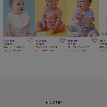



TIME SALE
TIME SALE
TIME SALE
SALE
3COINS
3COINS
3COINS
3COIN
防水シート入りプリントスタイ
ワッフルフレンチロンパース：70～80cm
ワッフルフレンチＴ：70～80cm
¥
280
(
15%OFF
)
¥
924
(
30%OFF
)
¥
616
(
30%OFF
)
¥
330
PICK UP