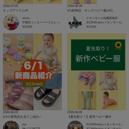
2026.07.03
2026.06.04
キッズアイテム🩵
6/1新商品 キッズベビー服👶🏻
shino
イオンモール札幌苗穂店
宇都宮インターパークビレッジ店
3COINS+plus イオンモール札幌苗穂店
3COINS
3COINS
2026.06.03
2026.06.03
6/1の新商品を全てご紹介♪
【夏先取り！】新作ベビー服🌻
aya
3COINS+plusイオンモール東浦店
PAL CLOSET店
3COINS+plus イオンモール東浦店