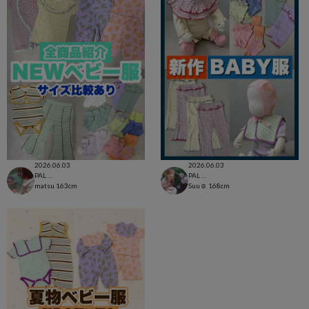
2026.06.03
2026.06.03
PAL CLOSET店
PAL CLOSET店
matsu
163cm
Suu☺︎
168cm