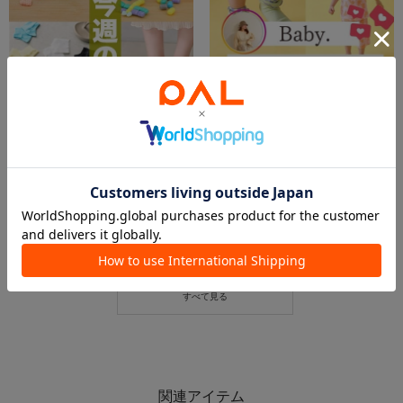
2026.06.01
2026.06.01
6.1 今週の新商品！
6/1 Babyアイテムまとめ👦🏻
イオン北見店
rico.w
3COINS+plus イオン北見店
3COINS+plus イオンモール日吉津店
3COINS
3COINS