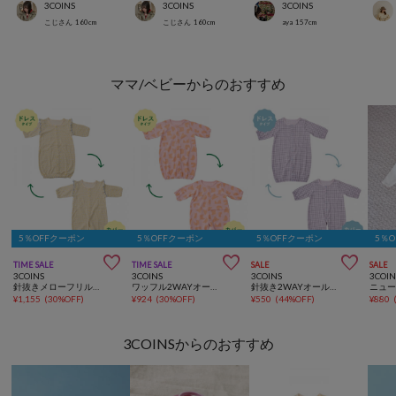
3COINS
3COINS
3COINS
こじさん
160
cm
こじさん
160
cm
aya
157
cm
ママ/ベビーからのおすすめ
5％OFFクーポン
5％OFFクーポン
5％OFFクーポン
5％



TIME SALE
TIME SALE
SALE
SALE
3COINS
3COINS
3COINS
3COIN
針抜きメローフリル2WAYオール：50～70cm
ワッフル2WAYオール：50～70cm
針抜き2WAYオール：50～70cm
¥
1,155
(
30%OFF
)
¥
924
(
30%OFF
)
¥
550
(
44%OFF
)
¥
880
3COINSからのおすすめ