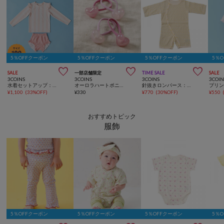
5％OFFクーポン
5％OFFクーポン
5％OFFクーポン
5％



SALE
一部店舗限定
TIME SALE
SALE
3COINS
3COINS
3COINS
3COIN
水着セットアップ：100cm
オーロラハートポニー4個セット／KIDS
針抜きロンパース：60～70cm
¥
1,100
(
33%OFF
)
¥
330
¥
770
(
30%OFF
)
¥
550
おすすめトピック
服飾
5％OFFクーポン
5％OFFクーポン
5％OFFクーポン
5％