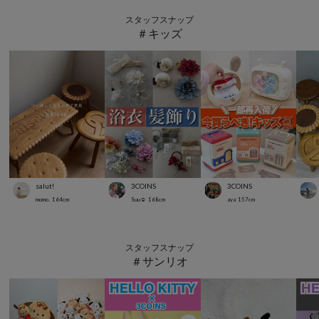
スタッフスナップ
＃キッズ
salut!
3COINS
3COINS
momo.
164
cm
Suu☺︎
168
cm
aya
157
cm
スタッフスナップ
＃サンリオ