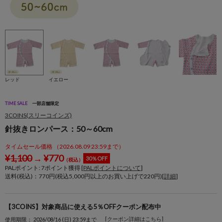
レッド
イエロー
TIME SALE
一部店舗限定
3COINS(スリーコインズ)
針抜きロンパース：50～60cm
タイムセール価格 （2026.08.09 23:59まで）
¥
1,100
→
¥
770
30％OFF
（税込）
PALポイント:
7
ポイント獲得 [
PALポイントについて
]
送料(税込)：770円(税込5,000円以上のお買い上げで220円)[
詳細
]
【3COINS】対象商品に使える5％OFFクーポン配布中
[クーポン詳細はこちら]
使用期限： 2026/08/16 (日) 23:59まで