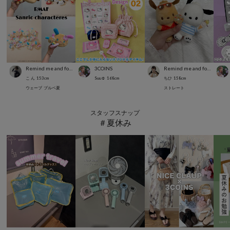
Remind me and forever
3COINS
Remind me and forever
こ ん
153
cm
Suu☺︎
168
cm
ちひ
158
cm
ウェーブ
ブルベ夏
ストレート
スタッフスナップ
＃夏休み