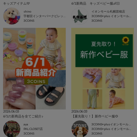
キッズアイテム🩵
6/1新商品 キッズベビー服👶🏻
shino
イオンモール札幌苗穂店
宇都宮インターパークビレッジ店
3COINS+plus イオンモール札幌苗穂店
3COINS
3COINS
2026.06.03
2026.06.03
6/1の新商品を全てご紹介♪
【夏先取り！】新作ベビー服🌻
aya
3COINS+plusイオンモール東浦店
PAL CLOSET店
3COINS+plus イオンモール東浦店
3COINS
3COINS