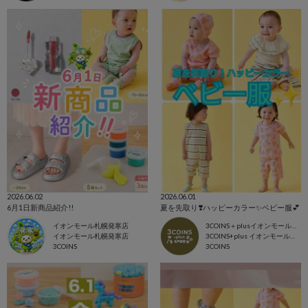
2026.06.02
2026.06.01
6月1日新商品紹介!!
夏を先取り❣️ハッピーカラー✨ベビー服💕
イオンモール札幌発寒店
3COINS＋plusイオンモール北戸田店
イオンモール札幌発寒店
3COINS+plus イオンモール北戸田店
3COINS
3COINS