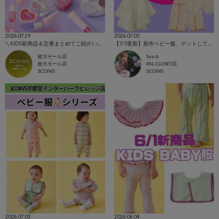
2026.07.19
2026.07.03
＼KIDS新商品＆定番まとめてご紹介いたします！／
【7/3更新】新作ベビー服、ゲットして！！
枚方モール店
Suu☺︎
枚方モール店
PAL CLOSET店
3COINS
3COINS
2026.07.03
2026.06.04