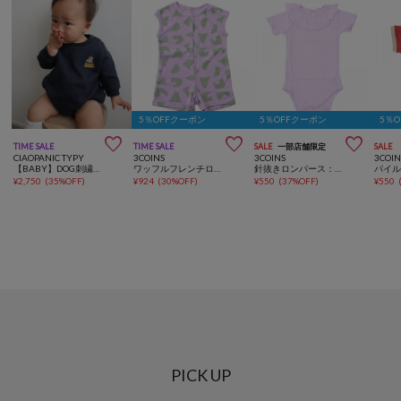
5％OFFクーポン
5％OFFクーポン
5％



TIME SALE
TIME SALE
SALE
一部店舗限定
SALE
CIAOPANIC TYPY
3COINS
3COINS
3COIN
【BABY】DOG刺繍スウェットロンパース/WEB限定カラーあり
ワッフルフレンチロンパース：80～90cm
針抜きロンパース：60～70cm
¥
2,750
(
35%OFF
)
¥
924
(
30%OFF
)
¥
550
(
37%OFF
)
¥
550
PICK UP