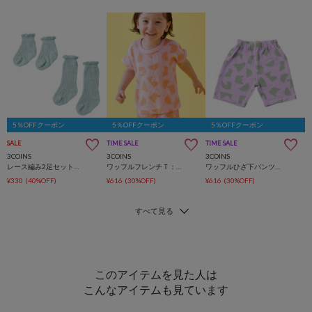
5％OFFクーポン
5％OFFクーポン
5％OFFクーポン
SALE
TIME SALE
TIME SALE
3COINS
3COINS
3COINS
レース編み2足セット靴下：9～12cm
ワッフルフレンチＴ：80～90cm
ワッフルひざ下パンツ：70～80cm
¥330
(40%OFF)
¥616
(30%OFF)
¥616
(30%OFF)
このアイテムを見た人は
こんなアイテムも見ています