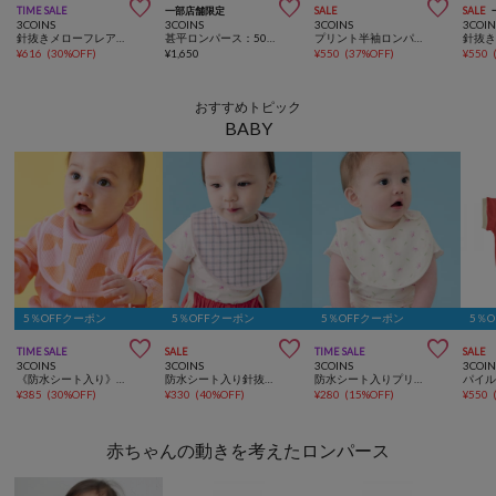



TIME SALE
一部店舗限定
SALE
SALE
3COINS
3COINS
3COINS
3COIN
針抜きメローフレアパンツ：80～90cm
甚平ロンパース：50～70cm
プリント半袖ロンパース：60～70cm
¥
616
(
30%OFF
)
¥
1,650
¥
550
(
37%OFF
)
¥
550
おすすめトピック
BABY
5％OFFクーポン
5％OFFクーポン
5％OFFクーポン
5％



TIME SALE
SALE
TIME SALE
SALE
3COINS
3COINS
3COINS
3COIN
《防水シート入り》ワッフルスタイ
防水シート入り針抜きスタイ
防水シート入りプリントスタイ
¥
385
(
30%OFF
)
¥
330
(
40%OFF
)
¥
280
(
15%OFF
)
¥
550
赤ちゃんの動きを考えたロンパース