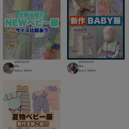
2026.06.03
2026.06.03
PAL CLOSET店
PAL CLOSET店
matsu
163cm
Suu☺︎
168cm