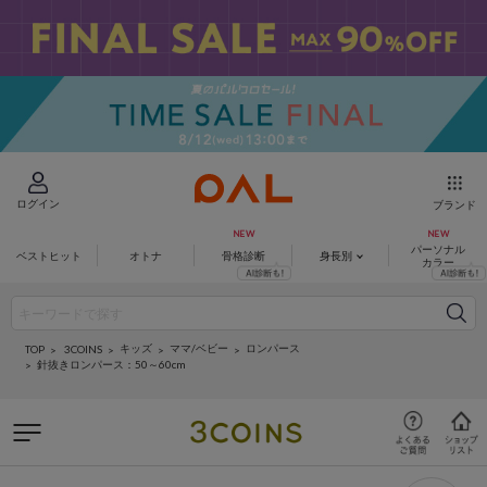
ログイン
ブランド
パーソナル
ベストヒット
オトナ
骨格診断
身長別
カラー
キッズ
ママ/ベビー
ロンパース
3COINS
TOP
針抜きロンパース：50～60cm