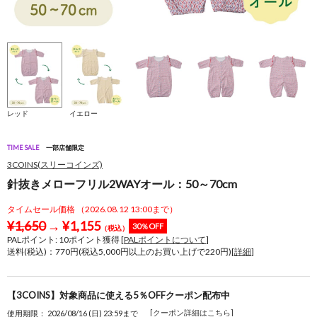
レッド
イエロー
TIME SALE
一部店舗限定
3COINS(スリーコインズ)
針抜きメローフリル2WAYオール：50～70cm
タイムセール価格 （2026.08.12 13:00まで）
¥
1,650
→
¥
1,155
30％OFF
（税込）
PALポイント:
10
ポイント獲得 [
PALポイントについて
]
送料(税込)：770円(税込5,000円以上のお買い上げで220円)[
詳細
]
【3COINS】対象商品に使える5％OFFクーポン配布中
[クーポン詳細はこちら]
使用期限： 2026/08/16 (日) 23:59まで