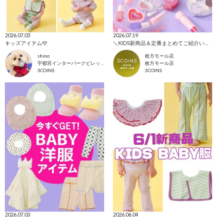
2026.07.03
2026.07.19
キッズアイテム🩵
＼KIDS新商品＆定番まとめてご紹介いたします！／
shino
枚方モール店
宇都宮インターパークビレッジ店
枚方モール店
3COINS
3COINS
2026.07.03
2026.06.04