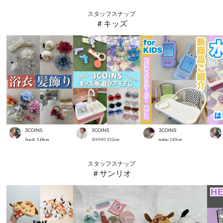
スタッフスナップ
＃キッズ
3COINS
3COINS
3COINS
Suu☺︎
168
cm
SHIHO
152
cm
matsu
163
cm
スタッフスナップ
＃サンリオ