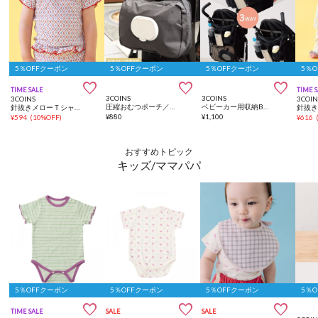
5％OFFクーポン
5％OFFクーポン
5％OFFクーポン
5％



TIME SALE
TIME 
3COINS
3COINS
3COINS
3COIN
圧縮おむつポーチ／KIDSおでかけ
ベビーカー用収納BAG
針抜きメローＴシャツ：80～90cm
¥
880
¥
1,100
¥
594
(
10%OFF
)
¥
616
おすすめトピック
キッズ/ママパパ
5％OFFクーポン
5％OFFクーポン
5％OFFクーポン
5％



TIME SALE
SALE
SALE