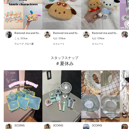
Remind me and forever
Remind me and forever
Remind me and forever
こ ん
153
cm
ちひ
158
cm
ちひ
158
cm
ウェーブ
ブルベ夏
ストレート
ストレート
スタッフスナップ
＃夏休み
3COINS
3COINS
3COINS