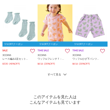
5％OFFクーポン
5％OFFクーポン
5％OFFクーポン
SALE
TIME SALE
TIME SALE
3COINS
3COINS
3COINS
レース編み2足セット靴下：9～12cm
ワッフルフレンチＴ：80～90cm
ワッフルひざ下パンツ：70～80cm
¥330
(40%OFF)
¥616
(30%OFF)
¥616
(30%OFF)
このアイテムを見た人は
こんなアイテムも見ています