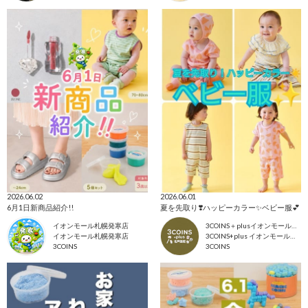
2026.06.02
2026.06.01
6月1日新商品紹介!!
夏を先取り❣️ハッピーカラー✨ベビー服💕
イオンモール札幌発寒店
3COINS＋plusイオンモール北戸田店
イオンモール札幌発寒店
3COINS+plus イオンモール北戸田店
3COINS
3COINS