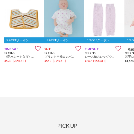
5％OFFクーポン
5％OFFクーポン
5％OFFクーポン
5％



TIME SALE
SALE
TIME SALE
一部店
3COINS
3COINS
3COINS
3COIN
《防水シート入り》セーラースタイ
プリント半袖ロンパース：50～60cm
レース編みレッグウォーマー
¥
528
(
20%OFF
)
¥
550
(
37%OFF
)
¥
467
(
15%OFF
)
¥
1,65
PICK UP