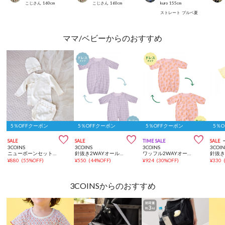
こじさん
160
cm
こじさん
160
cm
kuro
155
cm
ストレート
ブルベ夏
ママ/ベビーからのおすすめ
5％OFFクーポン
5％OFFクーポン
5％OFFクーポン
5％



SALE
SALE
TIME SALE
SALE
3COINS
3COINS
3COINS
3COIN
ニューボーンセット／Kids Anniversary
針抜き2WAYオール：50～70cm
ワッフル2WAYオール：50～70cm
¥
880
(
55%OFF
)
¥
550
(
44%OFF
)
¥
924
(
30%OFF
)
¥
330
3COINSからのおすすめ