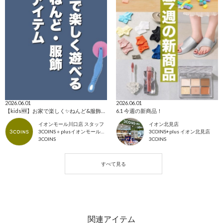
2026.06.01
2026.06.01
【kids🆕】お家で楽しく✨ねんど&服飾アイテム🎶
6.1 今週の新商品！
イオンモール川口店 スタッフ
イオン北見店
3COINS＋plusイオンモール川口店
3COINS+plus イオン北見店
3COINS
3COINS