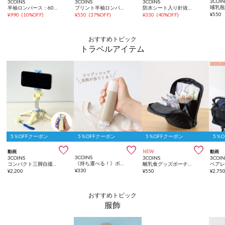
3COIN
3COINS
3COINS
3COINS
哺乳瓶
半袖ロンパース：60～70cm
プリント半袖ロンパース：60～70cm
防水シート入り針抜きスタイ
¥
550
¥
990
(
10%OFF
)
¥
550
(
37%OFF
)
¥
330
(
40%OFF
)
おすすめトピック
トラベルアイテム
5％OFFクーポン
5％OFFクーポン
5％OFFクーポン
5％



動画
NEW
動画
3COINS
3COINS
3COINS
3COIN
《持ち運べる！》ポータブル洗濯ブラシ
コンパクト三脚自撮り棒
離乳食グッズポーチ／KIDSトラベル
¥
330
¥
2,200
¥
550
¥
2,75
おすすめトピック
服飾