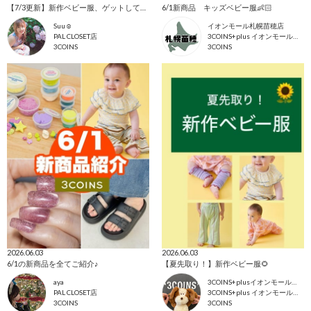
【7/3更新】新作ベビー服、ゲットして！！
6/1新商品 キッズベビー服👶🏻
Suu☺︎
イオンモール札幌苗穂店
PAL CLOSET店
3COINS+plus イオンモール札幌苗穂店
3COINS
3COINS
2026.06.03
2026.06.03
6/1の新商品を全てご紹介♪
【夏先取り！】新作ベビー服🌻
aya
3COINS+plusイオンモール東浦店
PAL CLOSET店
3COINS+plus イオンモール東浦店
3COINS
3COINS