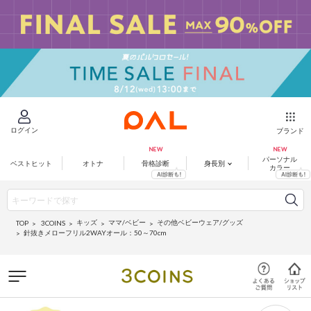
ログイン
ブランド
パーソナル
ベストヒット
オトナ
骨格診断
身長別
カラー
キッズ
ママ/ベビー
その他ベビーウェア/グッズ
3COINS
TOP
針抜きメローフリル2WAYオール：50～70cm