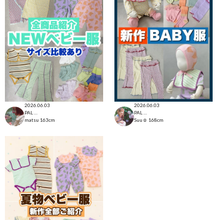
2026.06.03
2026.06.03
PAL CLOSET店
PAL CLOSET店
matsu
163cm
Suu☺︎
168cm