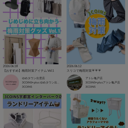
2026.06.18
2026.06.12
【おすすめ】梅雨対策アイテム Vol.1
スリコで梅雨対策☔️☔️☔️
ゆめタウン出雲店
アトレ亀戸店
3COINS+plus ゆめタウン出雲店
3COINS+plusアトレ亀戸店
3COINS
3COINS