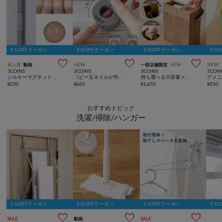
5％OFFクーポン
5％OFFクーポン
5％OFFクーポン
5％



再入荷
動画
NEW
一部店舗限定
NEW
NEW
3COINS
3COINS
3COINS
3COIN
シルキーマグネットスティックネイルジェル／and us
《ビー玉ネイルが作れる》マグネイルメーカー／and us
持ち運べる大容量メイクボックス／and us
アメ
¥
330
¥
660
¥
1,650
¥
550
おすすめトピック
洗濯/掃除/ハンガー
5％OFFクーポン
5％OFFクーポン
5％OFFクーポン
5％



SALE
動画
SALE