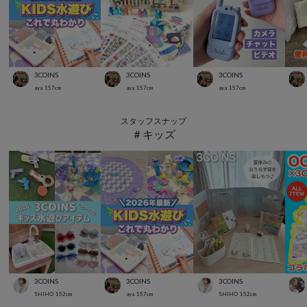
3COINS
3COINS
3COINS
aya
157
cm
aya
157
cm
aya
157
cm
スタッフスナップ
＃キッズ
3COINS
3COINS
3COINS
SHIHO
152
cm
aya
157
cm
SHIHO
152
cm