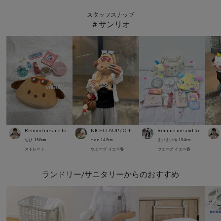
スタッフスナップ
＃サンリオ
Remind me and forever
NICE CLAUP / OLIVE des OLIVE OUTLET
Remind me and forever
ちひ
158
cm
m o e
149
cm
まいまい🎀
154
cm
ストレート
ウェーブ
イエベ春
ウェーブ
イエベ春
ランドリー/サニタリーからのおすすめ