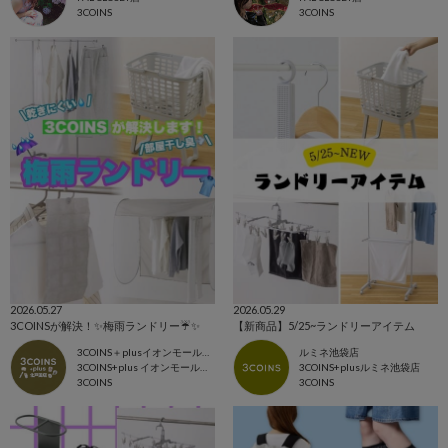
3COINS
3COINS
2026.05.27
2026.05.29
3COINSが解決！✨梅雨ランドリー☔️✨
【新商品】5/25~ランドリーアイテム
3COINS＋plusイオンモール北戸田店
ルミネ池袋店
3COINS+plus イオンモール北戸田店
3COINS+plusルミネ池袋店
3COINS
3COINS