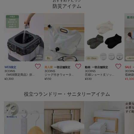
おすすめトピック
防災アイテム



WEB限定
再入荷
一部店舗限定
動画
一部店舗限定
SALE
3COINS
3COINS
3COINS
3COIN
《WEB限定商品》折りたたみ非常用トイレ／SOBANI
ジャグ付きウォータータンク：8L／SOBANI
圧縮ショート丈ソックス3足セット：レディース／SOBANI
¥
3,300
¥
550
¥
330
¥
1,10
役立つランドリー・サニタリーアイテム