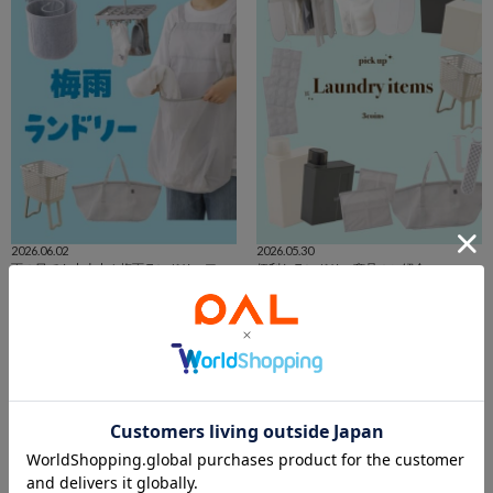
2026.06.02
2026.05.30
雨の日でも大丈夫！梅雨ランドリーアイテム🧺
便利なランドリー商品のご紹介🧺
新さっぽろサンピアザ店
エキア志木店
新さっぽろサンピアザ店
エキア志木店
3COINS
3COINS