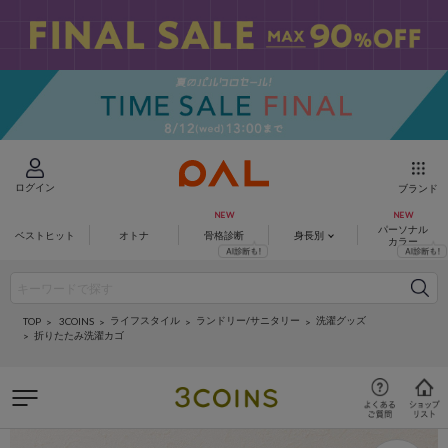
ログイン
ブランド
パーソナル
ベストヒット
オトナ
骨格診断
身長別
カラー
ライフスタイル
ランドリー/サニタリー
洗濯グッズ
3COINS
TOP
折りたたみ洗濯カゴ