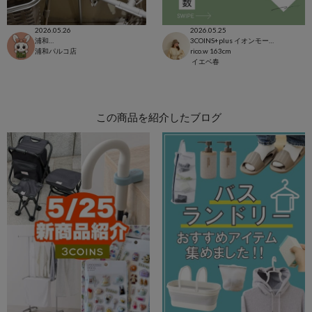
2026.05.26
2026.05.25
浦和パルコ店
3COINS+plus イオンモール日吉津店
浦和パルコ店
rico.w
163cm
イエベ春
この商品を紹介したブログ