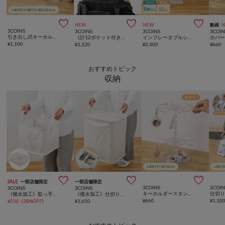



NEW
NEW
動画
3COINS
3COINS
3COINS
3COIN
引き出し式キーホルダーケース／コレクション収納
《計12ポケット付き！》バッグインバッグ／KIDSトラベル
インフレータブルシーソーチェア
ホバ
¥
1,100
¥
1,320
¥
3,300
¥
660
おすすめトピック
収納



SALE
一部店舗限定
一部店舗限定
3COINS
3COIN
3COINS
3COINS
キーホルダースタンド／コレクション収納
《撥水加工》取っ手付きランドリーバスケット
《撥水加工》仕切り付きランドリーバスケット
¥
660
¥
1,10
¥
550
(
28%OFF
)
¥
1,650