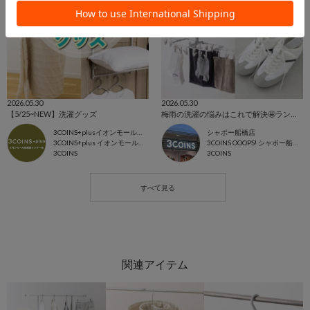
2026.05.30
2026.05.30
【5/25~NEW】洗濯グッズ
梅雨の洗濯の悩みはこれで解決🤩ランドリーアイテム
3COINS+plusイオンモール各務原インター店
シャポー船橋店
3COINS+plus イオンモール各務原
3COINS OOOPS! シャポー船橋店
3COINS
3COINS