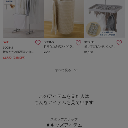
3COINS
3COINS
SALE
折りたたみ式スパイラルハンガー
吊り下げピンチハンガー：18ピンチ
3COINS
折りたたみ拡張室内物干しラック
¥660
¥1,100
¥2,750
(28%OFF)
このアイテムを見た人は
こんなアイテムも見ています
スタッフスナップ
＃キッズアイテム