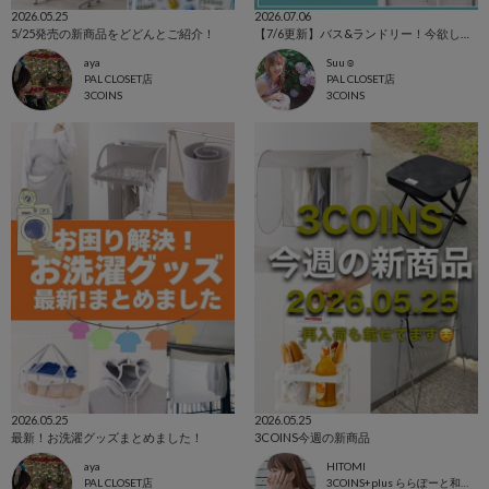
2026.05.25
2026.07.06
5/25発売の新商品をどどんとご紹介！
【7/6更新】バス&ランドリー！今欲しいアイテム集めました☺
aya
Suu☺︎
PAL CLOSET店
PAL CLOSET店
3COINS
3COINS
2026.05.25
2026.05.25
最新！お洗濯グッズまとめました！
3COINS今週の新商品
aya
HITOMI
PAL CLOSET店
3COINS+plus ららぽーと和泉店