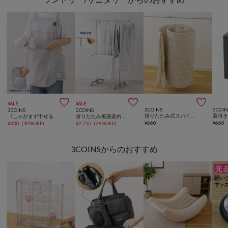



SALE
SALE
3COINS
3COIN
3COINS
3COINS
折りたたみ式スパイラルハンガー
《しゃがまず干せる！》カンガルーエプロン
折りたたみ拡張室内物干しラック
¥
660
¥
660
¥
330
(
40%OFF
)
¥
2,750
(
28%OFF
)
3COINSからのおすすめ