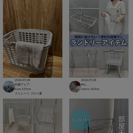
2026.05.28
2026.05.28
札幌アピア店
PAL CLOSET店
kuro
155cm
matsu
163cm
ストレート
ブルベ夏