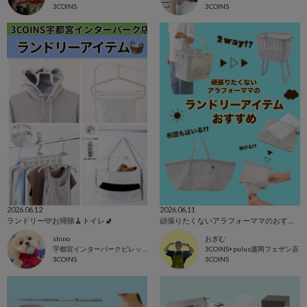
3COINS
3COINS
2026.06.12
2026.06.11
ランドリー🩵お掃除🧹トイレ🚽
頑張りたくないアラフォーママのおすすめランドリーアイテム
shino
おぎむ
宇都宮インターパークビレッジ店
3COINS+pulus盛岡フェザン店
3COINS
3COINS