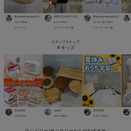
Remind me and forever
NICE CLAUP / OLIVE des OLIVE OUTLET
Remind me and forever
ちひ
158
cm
m o e
149
cm
まいまい🎀
154
cm
ストレート
ウェーブ
イエベ春
ウェーブ
イエベ春
スタッフスナップ
＃キッズ
3COINS
salut!
3COINS
aya
157
cm
yurie
168
cm
ナナオ
163
cm
ランドリー/サニタリーからのおすすめ