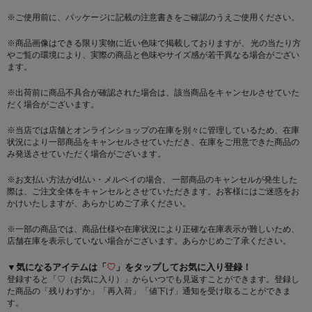
※ご使用前に、パッケージに記載の注意書きをご確認のうえご使用ください。
※商品画像はできる限り実物に近い色味で掲載しておりますが、 光の当たり方
やご覧の環境により、実際の商品と色味やサイズ感が若干異なる場合がござい
ます。
※出荷前に商品不具合が確認された場合は、該当商品をキャンセルさせていた
だく場合がございます。
※当店では店舗とオンラインショップの在庫を別々に管理しているため、在庫
状況により一部商品をキャンセルさせていただき、在庫をご用意できた商品の
み発送させていただく場合がございます。
※お支払い方法がd払い・メルペイの場合、 一部商品のキャンセルが発生した
際は、ご注文全体をキャンセルとさせていただきます。お客様にはご迷惑をお
かけいたしますが、あらかじめご了承ください。
※一部の商品では、商品仕様や在庫状況により正確な在庫表示が難しいため、
店舗在庫を表示していない場合がございます。あらかじめご了承ください。
▼気になるアイテムは「
♡
」をタップしてお気に入り登録！
登録すると「♡（お気に入り）」からいつでも見返すことができます。登録し
た商品の「残りわずか」「再入荷」「値下げ」通知を受け取ることができま
す。