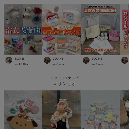
3COINS
3COINS
3COINS
Suu☺︎
168
cm
aya
157
cm
aya
157
cm
スタッフスナップ
＃サンリオ