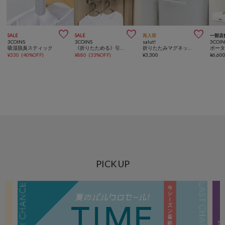



SALE
SALE
再入荷
一部店
3COINS
3COINS
salut!
3COIN
吸湿脱臭スティック
《折りたためる》引っ掛けラック
折りたたみマグネットラックワイド／Natural Laundry
ポー
¥
330
(
40%OFF
)
¥
880
(
33%OFF
)
¥
3,300
¥
6,60
PICK UP