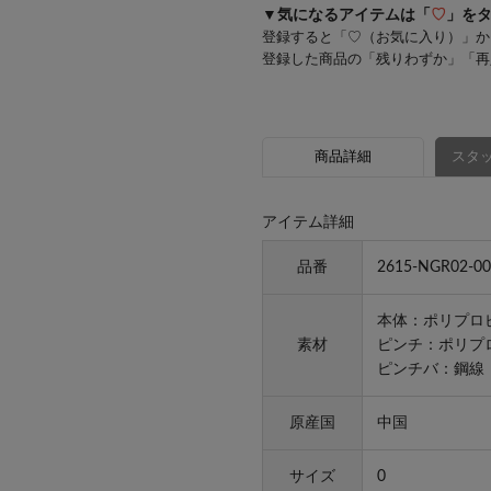
▼気になるアイテムは「
♡
」を
登録すると「♡（お気に入り）」か
登録した商品の「残りわずか」「再
商品詳細
スタッ
アイテム詳細
品番
2615-NGR02-00
本体：ポリプロ
素材
ピンチ：ポリプ
ピンチバ：鋼線
原産国
中国
サイズ
0