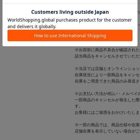
※ご使用前に、パッケージに記載の
※商品画像はできる限り実物に近い
光の当たり方やご覧の環境により、
ざいます。
※出荷前に商品不具合が確認された
該当商品をキャンセルさせていただ
※当店では店舗とオンラインショッ
在庫状況により一部商品をキャンセ
在庫をご用意できた商品のみ発送さ
※お支払い方法がd払い・メルペイ
一部商品のキャンセルが発生した際
す。
お客様にはご迷惑をおかけいたしま
※一部の商品では、商品仕様や在庫
店舗在庫を表示していない場合がご