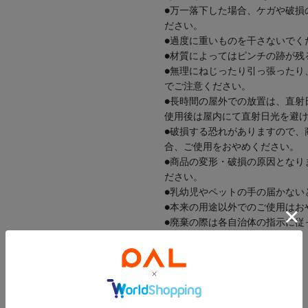
●万一落下した場合、ケガや破損
ださい。
●過度に重いものを干さないでく
●材質によってはピンチの跡が残
●無理にねじったり引っ張ったり
でご注意ください。
●長時間の屋外での放置は、直射
使用後は屋内にて直射日光を避
●破損する恐れがありますので、
合、ご使用をおやめください。
●商品の変形・破損の原因となり
ださい。
●乳幼児やペットの手の届かない
●本来の用途以外でのご使用はお
●廃棄の際は各自治体の指示に従
梅雨/梅雨対策/洗濯/ランドリー