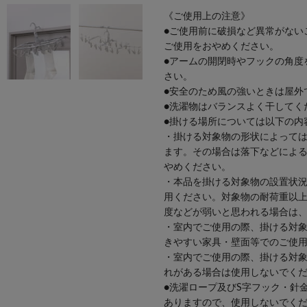
《ご使用上の注意》
●ご使用前に破損など異常がない
ご使用をおやめください。
●アームの開閉時やフックの角度
さい。
●安全のため風の強いときは屋外
●洗濯物はバランスよく干してく
●掛ける場所については以下の内
・掛ける対象物の形状によって
ます。その場合は落下などによ
やめください。
・本品を掛ける対象物の設置状
用ください。対象物の耐荷重以
度などが弱いと思われる場合は
・室内でご使用の際、掛ける対
きやすい家具・壁面等でのご使
・室内でご使用の際、掛ける対
れがある場合は使用しないでく
●洗濯ロープ及びS字フック・針
ありますので、使用しないでく