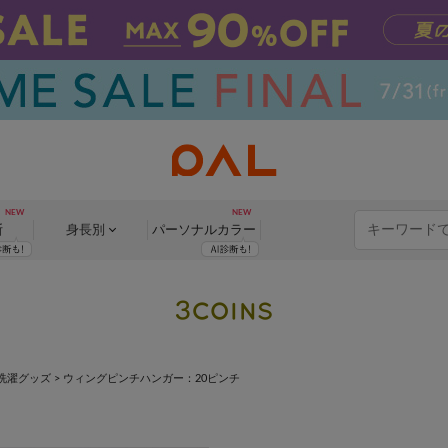
断
身長別
パーソナル
カラー
洗濯グッズ
>
ウィングピンチハンガー：20ピンチ