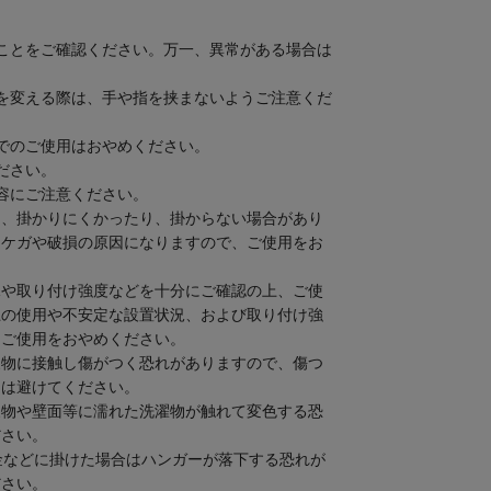
ことをご確認ください。万一、異常がある場合は
を変える際は、手や指を挟まないようご注意くだ
でのご使用はおやめください。
ださい。
容にご注意ください。
は、掛かりにくかったり、掛からない場合があり
るケガや破損の原因になりますので、ご使用をお
況や取り付け強度などを十分にご確認の上、ご使
上の使用や不安定な設置状況、および取り付け強
、ご使用をおやめください。
象物に接触し傷がつく恐れがありますので、傷つ
用は避けてください。
象物や壁面等に濡れた洗濯物が触れて変色する恐
ださい。
金などに掛けた場合はハンガーが落下する恐れが
ださい。