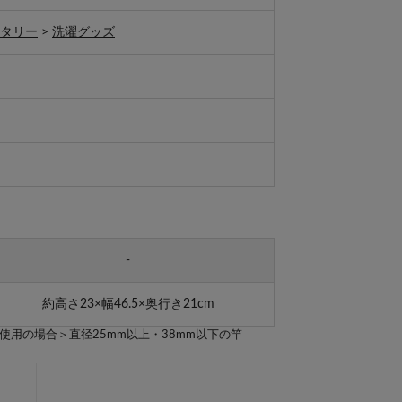
ニタリー
>
洗濯グッズ
-
約高さ23×幅46.5×奥行き21cm
用の場合＞直径25mm以上・38mm以下の竿