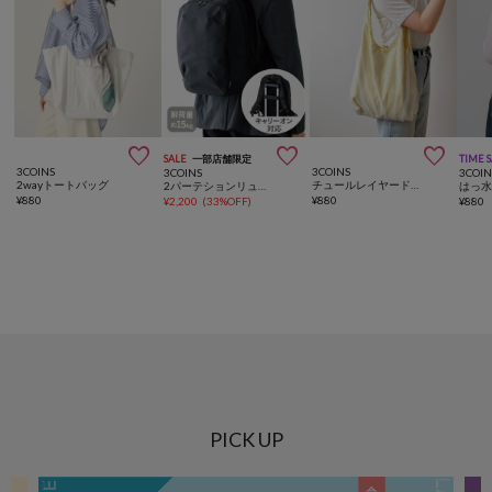



SALE
一部店舗限定
TIME 
3COINS
3COINS
3COINS
3COIN
2wayトートバッグ
チュールレイヤードトートバッグ
2パーテションリュック
¥
880
¥
880
¥
2,200
(
33%OFF
)
¥
880
PICK UP