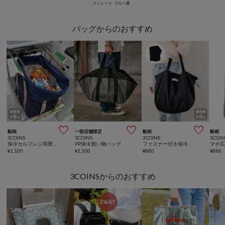
ストレート
ブルベ夏
バッグからのおすすめ



動画
一部店舗限定
動画
動画
3COINS
3COINS
3COINS
3COIN
保冷セルフレジ用買い物バッグ
PP保冷買い物バッグ
ファスナー付き保冷エコバッグ
¥
1,100
¥
1,100
¥
880
¥
880
3COINSからのおすすめ