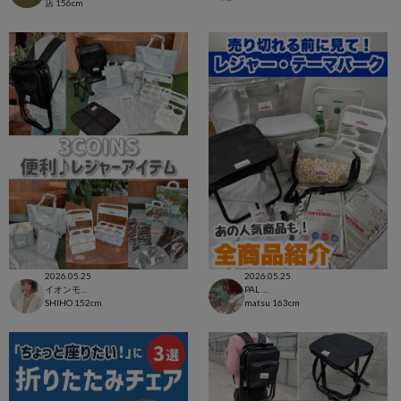
店
156cm
2026.05.25
2026.05.25
イオンモール太田店
PAL CLOSET店
SHIHO
152cm
matsu
163cm