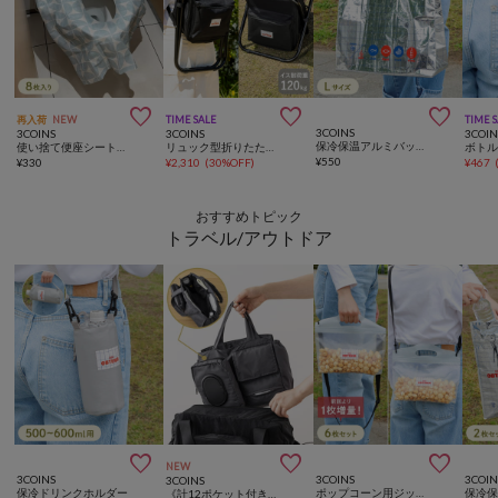



再入荷
NEW
TIME SALE
TIME 
3COINS
3COINS
3COINS
3COIN
保冷保温アルミバッグ：L
使い捨て便座シート／KIDSトラベル
リュック型折りたたみチェア
ボト
¥
550
¥
330
¥
2,310
(
30%OFF
)
¥
467
おすすめトピック
トラベル/アウトドア



NEW
3COINS
3COINS
3COIN
3COINS
保冷ドリンクホルダー
ポップコーン用ジップバッグ6枚セット
《計12ポケット付き！》バッグインバッグ／KIDSトラベル