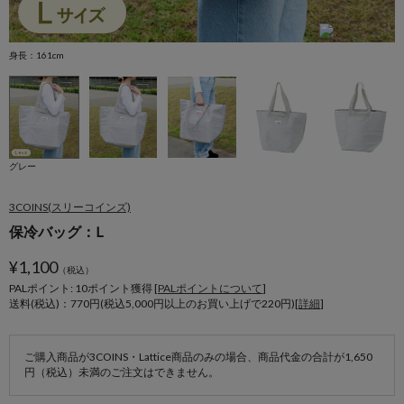
身長：161cm
身
グレー
3COINS(スリーコインズ)
保冷バッグ：L
¥
1,100
（税込）
PALポイント: 10
ポイント獲得 [
PALポイントについて
]
送料(税込)：770円(税込5,000円以上のお買い上げで220円)[
詳細
]
ご購入商品が3COINS・Lattice商品のみの場合、商品代金の合計が1,650
円（税込）未満のご注文はできません。