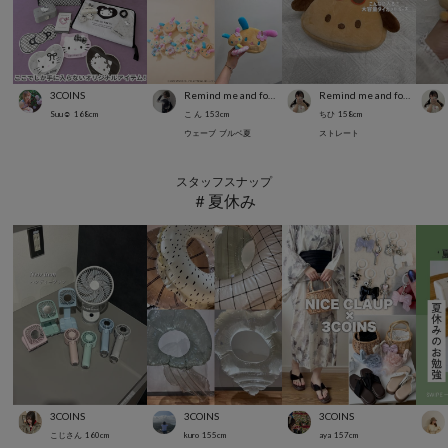
3COINS
Remind me and forever
Remind me and forever
Suu☺︎
168
cm
こ ん
153
cm
ちひ
158
cm
ウェーブ
ブルベ夏
ストレート
スタッフスナップ
＃夏休み
3COINS
3COINS
3COINS
こじさん
160
cm
kuro
155
cm
aya
157
cm