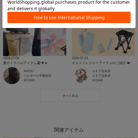
2026.07.06
2026.07.23
夏のトラベルアイテム🏖🐠☀️
オススメレジャーアイテムのご紹介🌤️
NATSU
エキア志木店
ベルモール宇都宮店
エキア志木店
3COINS
3COINS