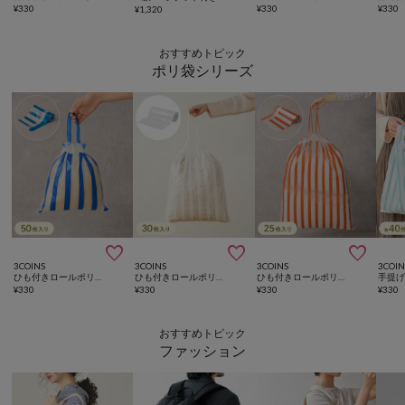
¥
330
¥
330
¥
330
¥
1,320
おすすめトピック
ポリ袋シリーズ



3COINS
3COINS
3COINS
3COIN
ひも付きロールポリ袋：SS（50枚入り）
ひも付きロールポリ袋：M（30枚入り）
ひも付きロールポリ袋：L（25枚入り）
¥
330
¥
330
¥
330
¥
330
おすすめトピック
ファッション