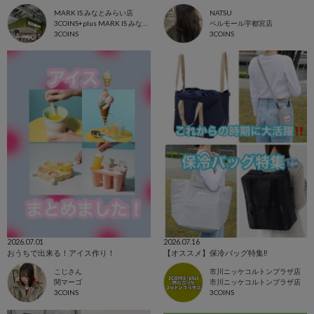
MARK IS みなとみらい店
NATSU
3COINS+plus MARK IS みなとみらい店
ベルモール宇都宮店
3COINS
3COINS
2026.07.01
2026.07.16
おうちで出来る！アイス作り！
【オススメ】保冷バッグ特集‼️
こじさん
市川ニッケコルトンプラザ店
関マーゴ
市川ニッケコルトンプラザ店
3COINS
3COINS