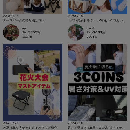
2026.07.29
2026.07.10
テーマパークの持ち物はコレ！
【7/17更新】暑さ・UV対策！今欲しいアイテム集めました☺
aya
Suu☺︎
PAL CLOSET店
PAL CLOSET店
3COINS
3COINS
2026.07.23
2026.07.10
🎆夏は花火大会🎆おすすめグッズ紹介
暑さを乗り切る❄️暑さ＆UV対策アイテム🌞✨️