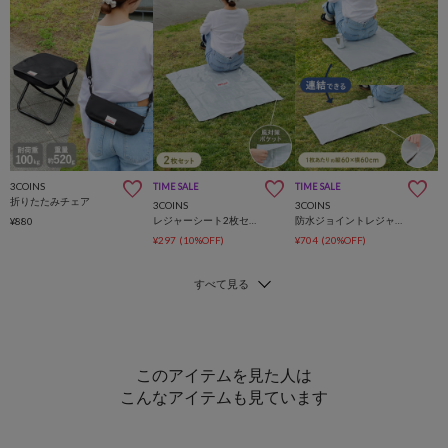
3COINS
TIME SALE
TIME SALE
折りたたみチェア
3COINS
3COINS
レジャーシート2枚セット：80×80cm
防水ジョイントレジャーシート：60×60cm
¥880
¥297
(10%OFF)
¥704
(20%OFF)
このアイテムを見た人は
こんなアイテムも見ています