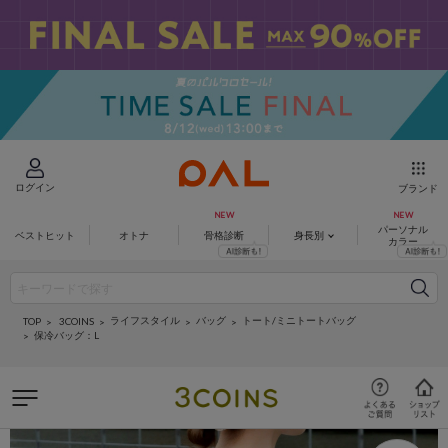
ログイン
ブランド
パーソナル
ベストヒット
オトナ
骨格診断
身長別
カラー
ライフスタイル
バッグ
トート/ミニトートバッグ
3COINS
TOP
保冷バッグ：L