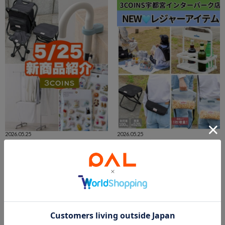
2026.05.25
2026.05.25
5/25発売の新商品をどどんとご紹介！
5月25日🤎新商品
aya
shino
PAL CLOSET店
宇都宮インターパークビレッジ店
3COINS
3COINS