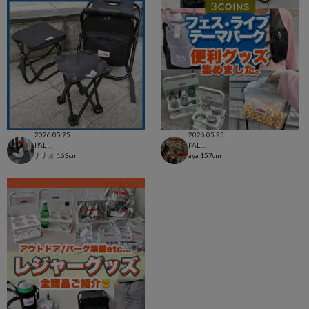
2026.05.25
2026.05.25
PAL CLOSET店
PAL CLOSET店
ナナオ
163cm
aya
157cm