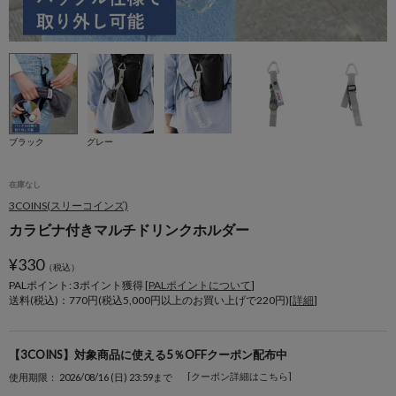
ブラック
グレー
在庫なし
3COINS(スリーコインズ)
カラビナ付きマルチドリンクホルダー
¥
330
（税込）
PALポイント: 3
ポイント獲得 [
PALポイントについて
]
送料(税込)：770円(税込5,000円以上のお買い上げで220円)[
詳細
]
【3COINS】対象商品に使える5％OFFクーポン配布中
[クーポン詳細はこちら]
使用期限： 2026/08/16 (日) 23:59まで