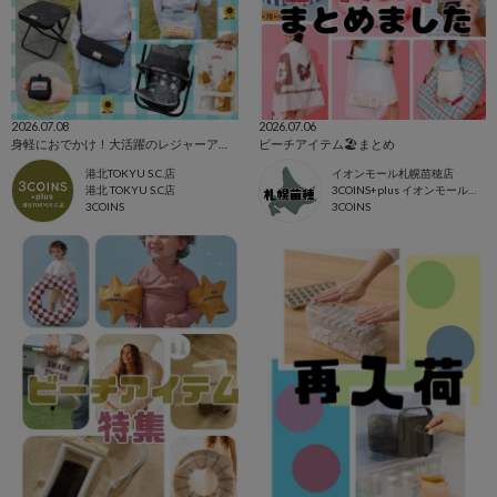
2026.07.08
2026.07.06
身軽におでかけ！大活躍のレジャーアイテム🌻！
ビーチアイテム🏖️まとめ
港北TOKYU S.C.店
イオンモール札幌苗穂店
港北 TOKYU S.C店
3COINS+plus イオンモール札幌苗穂店
3COINS
3COINS