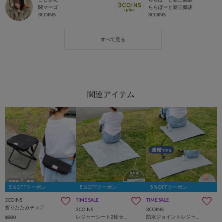
関マーゴ
ららぽーと新三郷店
3COINS
3COINS
5％OFFクーポン
5％OFFクーポン
5％OFFクーポン
3COINS
TIME SALE
TIME SALE
折りたたみチェア
3COINS
3COINS
レジャーシート2枚セット：80×80cm
防水ジョイントレジャーシート：60×60cm
¥880