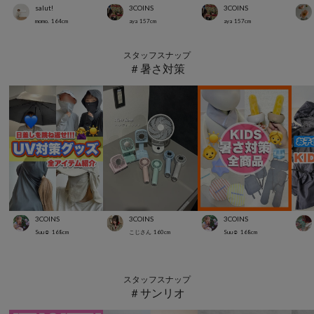
salut!
3COINS
3COINS
momo.
164
cm
aya
157
cm
aya
157
cm
スタッフスナップ
＃暑さ対策
3COINS
3COINS
3COINS
Suu☺︎
168
cm
こじさん
160
cm
Suu☺︎
168
cm
スタッフスナップ
＃サンリオ