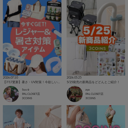
2026.07.10
2026.05.25
【7/17更新】暑さ・UV対策！今欲しいアイテム集めました☺
5/25発売の新商品をどどんとご紹介！
Suu☺︎
aya
PAL CLOSET店
PAL CLOSET店
3COINS
3COINS