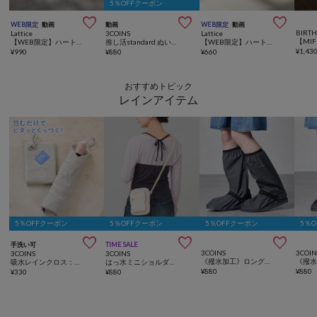
5％OFFクーポン



WEB限定
動画
動画
WEB限定
動画
BIRT
Lattice
3COINS
Lattice
【WEB限定】ハートメッシュバッグインバッグ
推し活standard ぬいポーチ
【WEB限定】ハートメッシュバッグインバッグ(横型)
¥
1,43
¥
990
¥
880
¥
660
おすすめトピック
レインアイテム
5％OFFクーポン
5％OFFクーポン
5％OFFクーポン
5％



手洗い可
TIME SALE
3COINS
3COIN
3COINS
3COINS
《撥水加工》ロングシューズカバー：L
吸水レインクロス：30×30cm
はっ水ミニショルダーバッグ
¥
880
¥
880
¥
330
¥
880