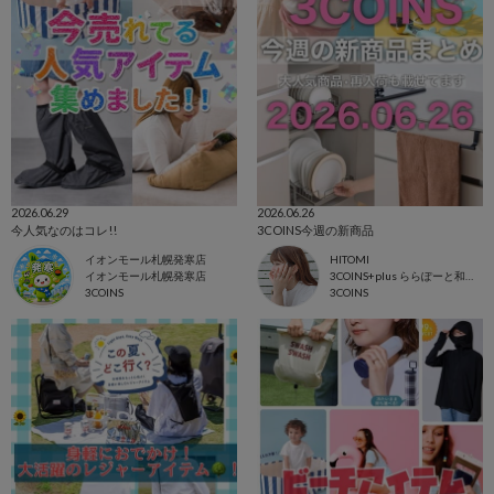
2026.06.29
2026.06.26
今人気なのはコレ!!
3COINS今週の新商品
イオンモール札幌発寒店
HITOMI
イオンモール札幌発寒店
3COINS+plus ららぽーと和泉店
3COINS
3COINS