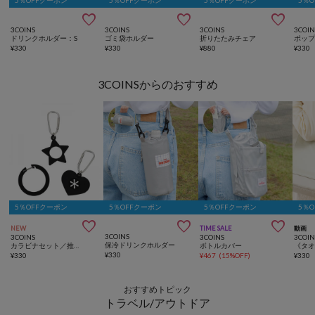
5％OFFクーポン
5％OFFクーポン
5％OFFクーポン
5％



3COINS
3COINS
3COINS
3COIN
ドリンクホルダー：S
ゴミ袋ホルダー
折りたたみチェア
¥
330
¥
330
¥
880
¥
330
3COINSからのおすすめ
5％OFFクーポン
5％OFFクーポン
5％OFFクーポン
5％



NEW
TIME SALE
動画
3COINS
3COINS
3COINS
3COIN
保冷ドリンクホルダー
カラビナセット／推し活
ボトルカバー
¥
330
¥
330
¥
467
(
15%OFF
)
¥
330
おすすめトピック
トラベル/アウトドア