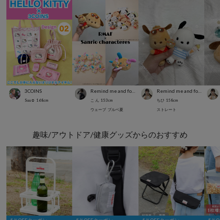
3COINS
Remind me and forever
Remind me and forever
Suu☺︎
168
cm
こ ん
153
cm
ちひ
158
cm
ウェーブ
ブルベ夏
ストレート
趣味/アウトドア/健康グッズからのおすすめ