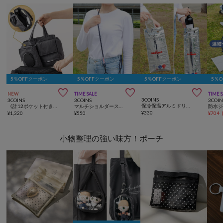
5％OFFクーポン
5％OFFクーポン
5％OFFクーポン
5％



NEW
TIME SALE
TIME 
3COINS
3COINS
3COINS
3COIN
保冷保温アルミドリンクバッグ2枚セット
《計12ポケット付き！》バッグインバッグ／KIDSトラベル
マルチショルダーストラップ
¥
330
¥
1,320
¥
550
¥
704
小物整理の強い味方！ポーチ