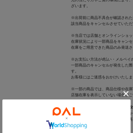
光の当たり方やご覧の環境により、
ざいます。
※出荷前に商品不具合が確認された
該当商品をキャンセルさせていただ
※当店では店舗とオンラインショッ
在庫状況により一部商品をキャンセ
在庫をご用意できた商品のみ発送さ
※お支払い方法がd払い・メルペイ
一部商品のキャンセルが発生した際
す。
お客様にはご迷惑をおかけいたしま
※一部の商品では、商品仕様や在庫
店舗在庫を表示していない場合がご
▼気になるアイテムは「
♡
」を
登録すると「♡（お気に入り）」か
登録した商品の「残りわずか」「再