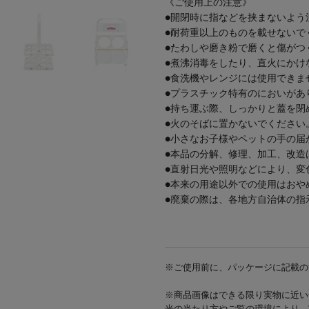
《ご使用上の注意》
●開閉時に指などを挟まないよう
●耐荷重以上のものを載せないで
●たわしや磨き粉で磨くと傷がつ
●煮沸消毒をしたり、直火にかけ
●食洗機やレンジには使用できま
●プラスチック特有のにおいがあ
●持ち運ぶ際、しっかりと蓋を閉
●火のそばに置かないでください
●小さなお子様やペットの手の届
●本品の分解、修理、加工、改造
●直射日光や照明などにより、変
●本来の用途以外での使用はおや
●廃棄の際は、各地方自治体の指
※ご使用前に、パッケージに記載の
※商品画像はできる限り実物に近い