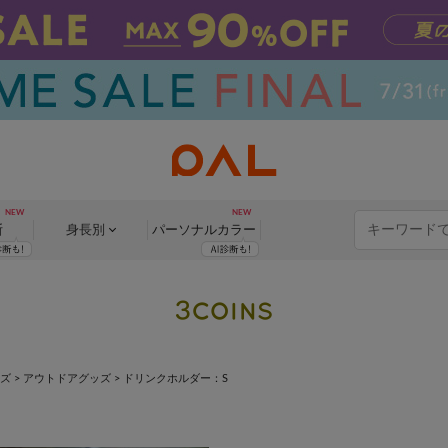
断
身長別
パーソナル
カラー
ッズ
>
アウトドアグッズ
>
ドリンクホルダー：S