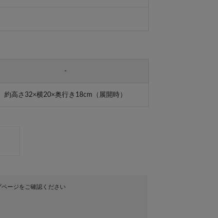
-
約高さ32×横20×奥行き18cm（展開時）
プページをご確認ください