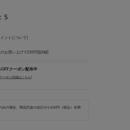
：S
ポイントについて
]
上のお買い上げで220円)[
詳細
]
％OFFクーポン配布中
[クーポン詳細はこちら]
e商品のみの場合、商品代金の合計が1,650円（税込）未満