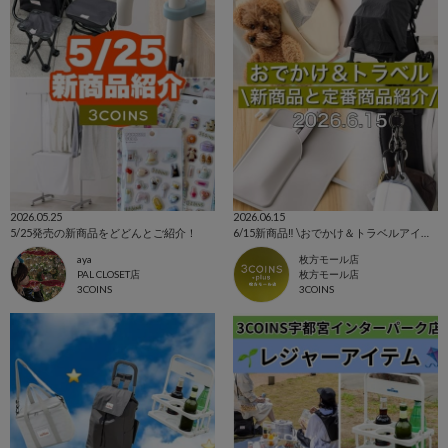
2026.05.25
2026.06.15
5/25発売の新商品をどどんとご紹介！
6/15新商品‼️ \おでかけ＆トラベルアイテムのご紹介/
aya
枚方モール店
PAL CLOSET店
枚方モール店
3COINS
3COINS