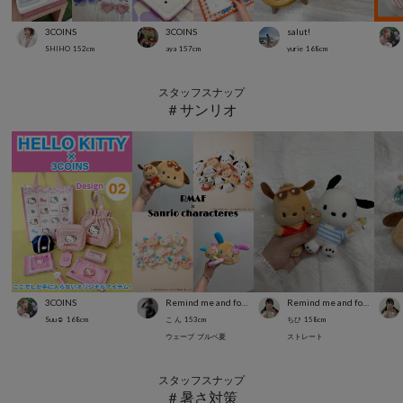
3COINS
3COINS
salut!
SHIHO
152
cm
aya
157
cm
yurie
168
cm
スタッフスナップ
＃サンリオ
3COINS
Remind me and forever
Remind me and forever
Suu☺︎
168
cm
こ ん
153
cm
ちひ
158
cm
ウェーブ
ブルベ夏
ストレート
スタッフスナップ
＃暑さ対策