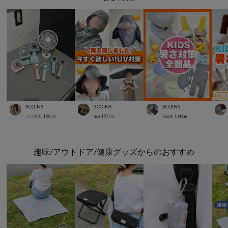
3COINS
3COINS
3COINS
こじさん
160
cm
aya
157
cm
Suu☺︎
168
cm
趣味/アウトドア/健康グッズからのおすすめ