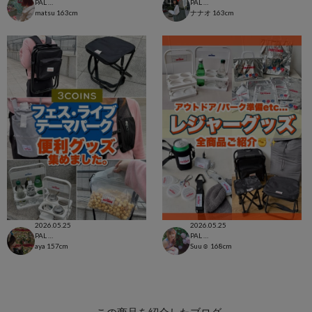
PAL CLOSET店
PAL CLOSET店
matsu
163cm
ナナオ
163cm
2026.05.25
2026.05.25
PAL CLOSET店
PAL CLOSET店
aya
157cm
Suu☺︎
168cm