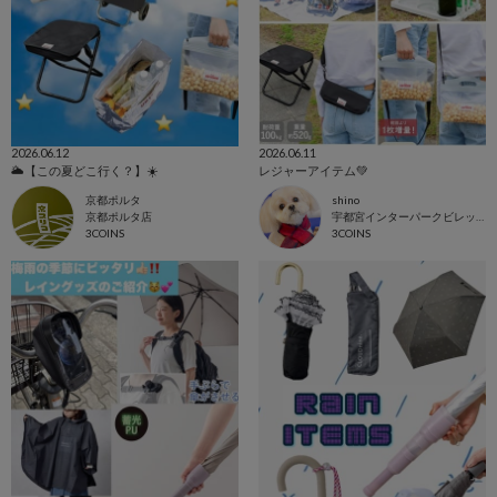
2026.06.12
2026.06.11
🌥️【この夏どこ行く？】☀️
レジャーアイテム💚
京都ポルタ
shino
京都ポルタ店
宇都宮インターパークビレッジ店
3COINS
3COINS