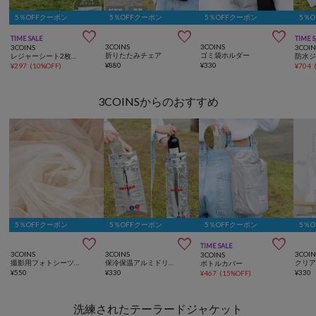
5％OFFクーポン
5％OFFクーポン
5％OFFクーポン
5％



TIME SALE
TIME 
3COINS
3COINS
3COINS
3COIN
折りたたみチェア
ゴミ袋ホルダー
レジャーシート2枚セット：80×80cm
¥
880
¥
330
¥
297
(
10%OFF
)
¥
704
3COINSからのおすすめ
5％OFFクーポン
5％OFFクーポン
5％OFFクーポン
5％



TIME SALE
3COINS
3COINS
3COIN
3COINS
撮影用フォトシーツ／Kids Anniversary
保冷保温アルミドリンクバッグ2枚セット
ボトルカバー
¥
550
¥
330
¥
330
¥
467
(
15%OFF
)
洗練されたテーラードジャケット