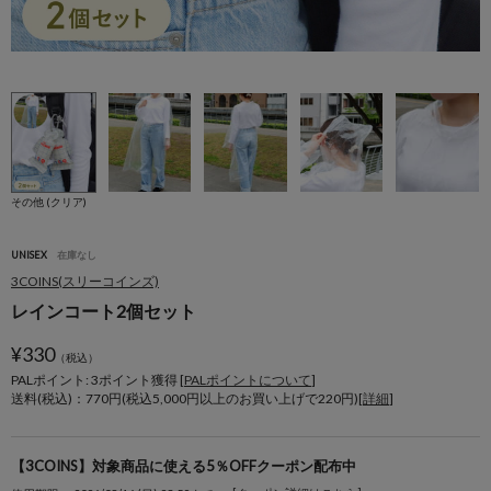
その他 (クリア)
UNISEX
在庫なし
3COINS(スリーコインズ)
レインコート2個セット
¥
330
（税込）
PALポイント: 3
ポイント獲得 [
PALポイントについて
]
送料(税込)：770円(税込5,000円以上のお買い上げで220円)[
詳細
]
【3COINS】対象商品に使える5％OFFクーポン配布中