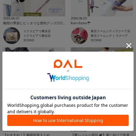
2026.06.10
2026.06.10
梅雨の季節にピッタリな便利グッズ💁🏻‍♀️☔️💕
Rain items☂
イクスピアリ舞浜店
東京ドームシティラクーア店
イクスピアリ舞浜店
東京ドームシティ ラクーア
3COINS
3COINS
2026.06.09
2026.06.02
【おすすめ！】梅雨対策まとめ
【🏖️レジャー用品 🏕️】夏に向けて快適に遊び尽くす準備🔥