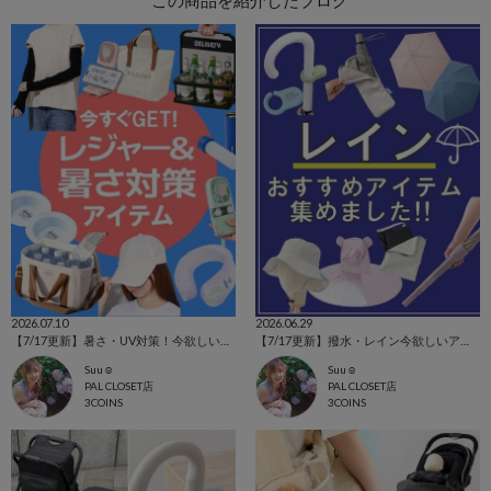
この商品を紹介したブログ
2026.07.10
2026.06.29
【7/17更新】暑さ・UV対策！今欲しいアイテム集めました☺
【7/17更新】撥水・レイン今欲しいアイテム集めました！
Suu☺︎
Suu☺︎
PAL CLOSET店
PAL CLOSET店
3COINS
3COINS