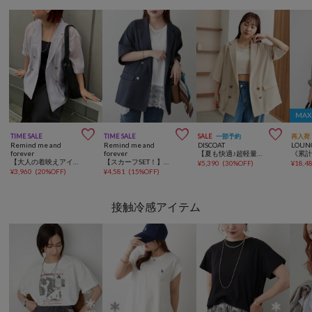
MA



TIME SALE
TIME SALE
SALE
一部予約
再入荷
Remind me and
Remind me and
DISCOAT
LOUN
forever
forever
【夏も快適♪超軽量◎】ライトテックリネン半袖シャツジャケット
【大人の着映えアイテム】シアーハーフスリーブテーラージャケット
【スカーフSET！】ハーフスリーブテーラージャケット
¥
5,390
(
30%OFF
)
¥
18,4
¥
3,960
(
20%OFF
)
¥
4,581
(
15%OFF
)
接触冷感アイテム