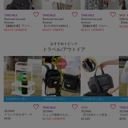



TIME SALE
TIME SALE
TIME SALE
SALE
Remind me and
Remind me and
Remind me and
DISCO
forever
forever
forever
【接触冷感】アソート転写Tシャツ
【U.S. POLO ASSN.】接触冷感フレンチ袖Tシャツ
【接触冷感】クルーネックT
¥
2,20
¥
3,272
(
15%OFF
)
¥
3,657
(
5%OFF
)
¥
2,871
(
10%OFF
)
おすすめトピック
トラベル/アウトドア
5％OFFクーポン
5％OFFクーポン
5％OFFクーポン
5％



TIME SALE
NEW
TIME 
3COINS
3COINS
3COINS
3COIN
ドリンクホルダー：S
リュック型折りたたみチェア
《計12ポケット付き！》バッグインバッグ／KIDSトラベル
¥
330
¥
2,310
(
30%OFF
)
¥
1,320
¥
550