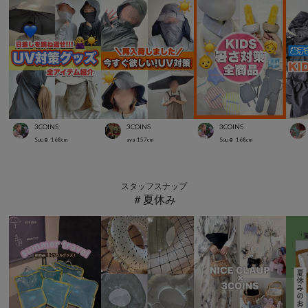
3COINS
3COINS
3COINS
Suu☺︎
168
cm
aya
157
cm
Suu☺︎
168
cm
スタッフスナップ
＃夏休み