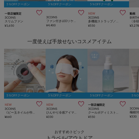
5％OFFクーポン
5％OFFクーポン
5％OFFクーポン



一部店舗限定
NEW
動画
3COINS
3COINS
3COINS
BIRT
ファン付きLEDソケットタイプ
スリムファン
多機能ストラップ／推し活
¥
4,400
¥
1,650
¥
550
¥
3,27
一度使えば手放せないコスメアイテム
5％OFFクーポン
5％OFFクーポン
5％OFFクーポン
5％



NEW
NEW
一部店舗限定
3COIN
3COINS
3COINS
3COINS
《ビー玉ネイルが作れる》マグネイルメーカー／and us
ひんやり冷感アイマスク
クールボディミスト／and us
¥
330
¥
660
¥
330
¥
550
おすすめトピック
トラベル/アウトドア