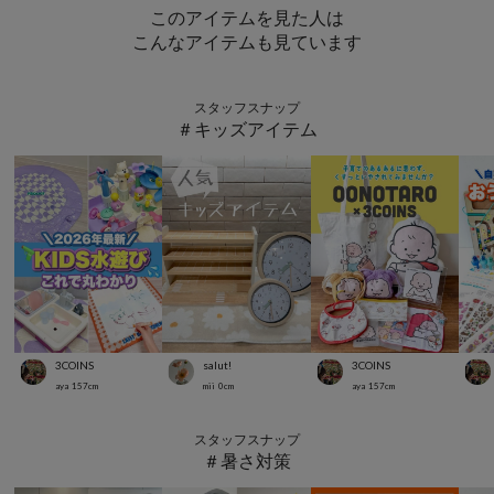
このアイテムを見た人は
こんなアイテムも見ています
スタッフスナップ
＃キッズアイテム
3COINS
salut!
3COINS
aya
157
cm
mii
0
cm
aya
157
cm
スタッフスナップ
＃暑さ対策