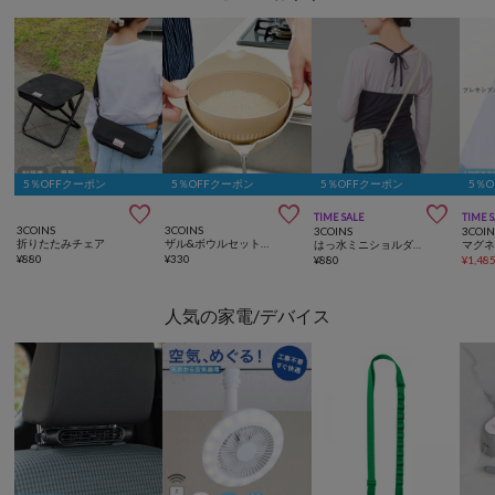
5％OFFクーポン
5％OFFクーポン
5％OFFクーポン
5％



TIME SALE
TIME 
3COINS
3COINS
3COINS
3COIN
折りたたみチェア
ザル&ボウルセット／KITINTO
はっ水ミニショルダーバッグ
¥
880
¥
330
¥
880
¥
1,48
人気の家電/デバイス