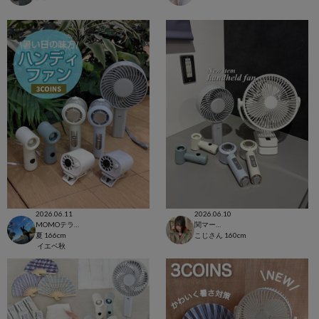
2026.06.11
2026.06.10
MOMOテラス六地蔵店
関マーゴ
夏
166cm
こじさん
160cm
イエベ秋