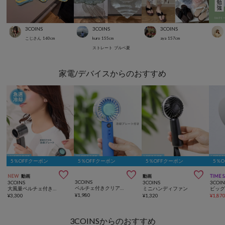
3COINS
3COINS
3COINS
こじさん
160
cm
kuro
155
cm
aya
157
cm
ストレート
ブルベ夏
家電/デバイスからのおすすめ
5％OFFクーポン
5％OFFクーポン
5％OFFクーポン
5％



NEW
動画
動画
TIME 
3COINS
3COINS
3COINS
3COIN
ペルチェ付きクリアハンディファン
大風量ペルチェ付きハンディファン
ミニハンディファン
ビッ
¥
1,980
¥
3,300
¥
1,320
¥
1,87
3COINSからのおすすめ