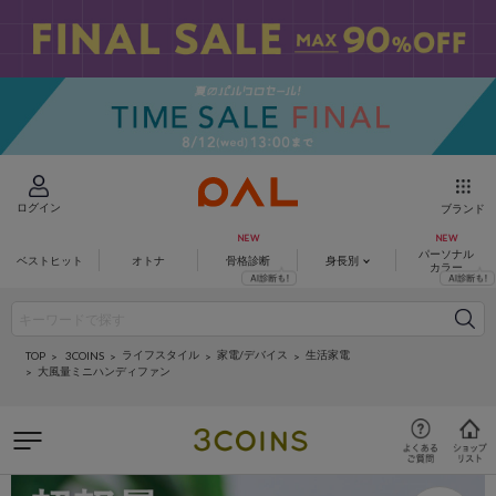
ログイン
ブランド
パーソナル
ベストヒット
オトナ
骨格診断
身長別
カラー
ライフスタイル
家電/デバイス
生活家電
3COINS
TOP
大風量ミニハンディファン