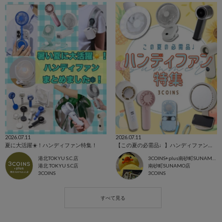
2026.07.11
2026.07.11
夏に大活躍☀️！ハンディファン特集！
【この夏の必需品♩】ハンディファン特集☀️🍉
港北TOKYU S.C.店
3COINS+plus南砂町SUNAMO店
港北 TOKYU S.C店
南砂町SUNAMO店
3COINS
3COINS