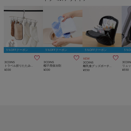
5％OFFクーポン
5％OFFクーポン
5％OFFクーポン
5％



NEW
3COINS
3COINS
3COIN
3COINS
トラベル折りたたみピンチハンガー
帽子用保冷剤
リュ
離乳食グッズポーチ／KIDSトラベル
¥
330
¥
330
¥
550
¥
550