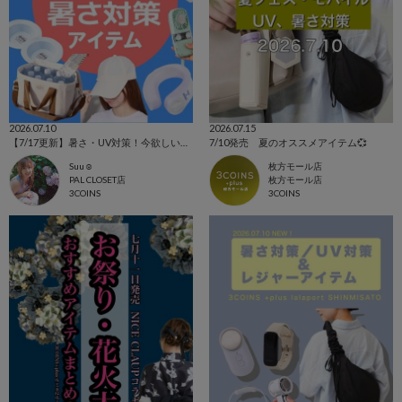
2026.07.10
2026.07.15
【7/17更新】暑さ・UV対策！今欲しいアイテム集めました☺
7/10発売 夏のオススメアイテム💞
Suu☺︎
枚方モール店
PAL CLOSET店
枚方モール店
3COINS
3COINS