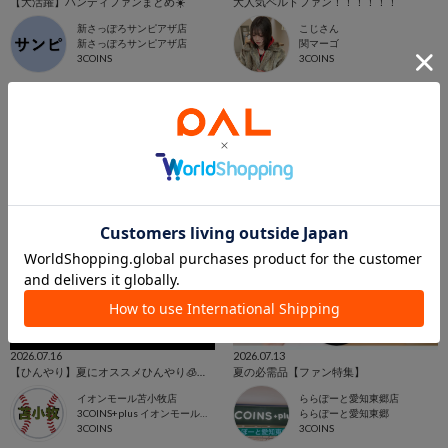
【大活躍】ハンディファンまとめ☀️
大人気ベルトファン！！！！！！
新さっぽろサンピアザ店
こじさん
新さっぽろサンピアザ店
関マーゴ
3COINS
3COINS
2026.07.16
2026.07.13
【ひんやり】夏にオススメひんやり🧊アイテム！
夏の必需品【ファン特集】
イオンモール苫小牧店
ららぽーと愛知東郷店
3COINS+plus イオンモール苫小牧店
ららぽーと愛知東郷
3COINS
3COINS