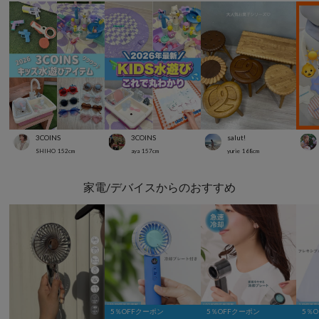
3COINS
3COINS
salut!
SHIHO
152
cm
aya
157
cm
yurie
168
cm
家電/デバイスからのおすすめ
5％OFFクーポン
5％OFFクーポン
5％