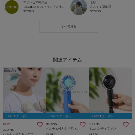
マリンピア神戸店
まゆ
３COINS+plus マリンピア神戸店
さんすて福山店
3COINS
3COINS
5％OFFクーポン
5％OFFクーポン
5％OFFクーポン
3COINS
3COINS
NEW
ペルチェ付きクリアハンディファン
ミニハンディファン
3COINS
ペルチェ付きネックファン
¥1,980
¥1,320