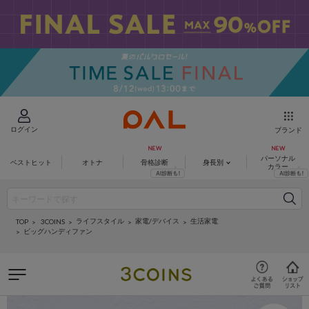
ログイン
ブランド
パーソナル
ベストヒット
オトナ
骨格診断
身長別
カラー
ライフスタイル
家電/デバイス
生活家電
3COINS
TOP
ビッグハンディファン