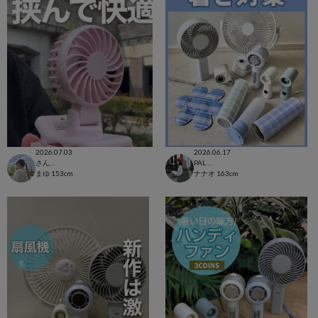
2026.07.03
2026.06.17
さんすて福山店
PAL CLOSET店
まゆ
153cm
ナナオ
163cm