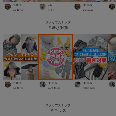
3COINS
salut!
3COINS
aya
157
cm
mii
0
cm
aya
157
cm
スタッフスナップ
＃暑さ対策
3COINS
3COINS
3COINS
aya
157
cm
Suu☺︎
168
cm
matsu
163
cm
スタッフスナップ
＃キッズ