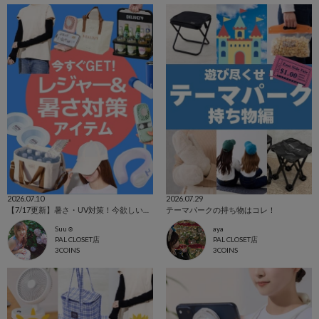
2026.07.10
2026.07.29
【7/17更新】暑さ・UV対策！今欲しいアイテム集めました☺
テーマパークの持ち物はコレ！
Suu☺︎
aya
PAL CLOSET店
PAL CLOSET店
3COINS
3COINS