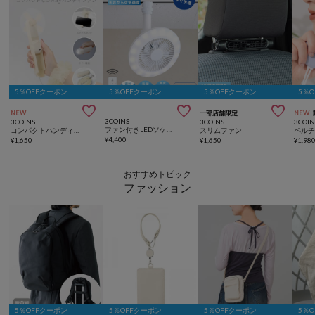
5％OFFクーポン
5％OFFクーポン
5％OFFクーポン
5％



NEW
一部店舗限定
NEW
3COINS
3COINS
3COINS
3COIN
ファン付きLEDソケットタイプ
コンパクトハンディファン／NICE CLAUPコラボ
スリムファン
ペル
¥
4,400
¥
1,650
¥
1,650
¥
1,98
おすすめトピック
ファッション
5％OFFクーポン
5％OFFクーポン
5％OFFクーポン
5％