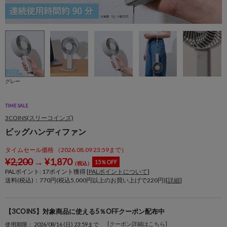
グレー
TIME SALE
3COINS(スリーコインズ)
ビッグハンディファン
タイムセール価格 （2026.08.09 23:59まで）
¥
2,200
→
¥
1,870
15％OFF
（税込）
PALポイント:
17
ポイント獲得 [
PALポイントについて
]
送料(税込)：770円(税込5,000円以上のお買い上げで220円)[
詳細
]
【3COINS】対象商品に使える5％OFFクーポン配布中
[クーポン詳細はこちら]
使用期限： 2026/08/16 (日) 23:59まで