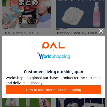
2026.07.30
2026.07.28
『特集』暑さ対策まとめ！！☀️
【おすすめ✨】夏のおでかけや夏祭りにおすすめアイテム🍉
ジョイナステラス二俣川店
イオンモール川口店 スタッフ
ジョイナステラス二俣川
3COINS＋plusイオンモール川口店
3COINS
3COINS