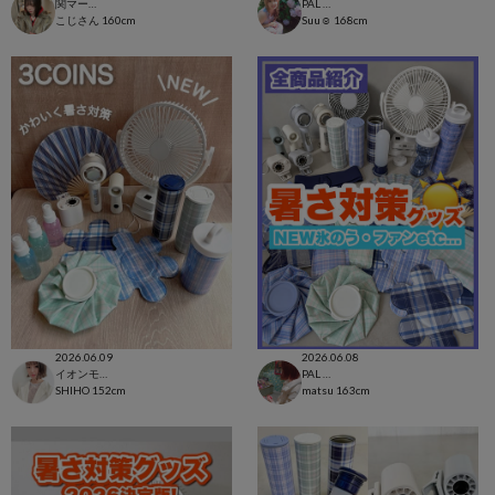
関マーゴ
PAL CLOSET店
こじさん
160cm
Suu☺︎
168cm
2026.06.09
2026.06.08
イオンモール太田店
PAL CLOSET店
SHIHO
152cm
matsu
163cm