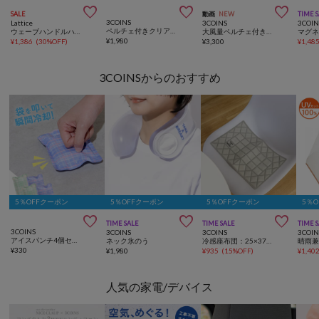



SALE
動画
NEW
TIME 
3COINS
Lattice
3COINS
3COIN
ペルチェ付きクリアハンディファン
ウェーブハンドルハンディファン
大風量ペルチェ付きハンディファン
¥
1,980
¥
1,386
(
30%OFF
)
¥
3,300
¥
1,48
3COINSからのおすすめ
5％OFFクーポン
5％OFFクーポン
5％OFFクーポン
5％



TIME SALE
TIME SALE
TIME 
3COINS
3COINS
3COINS
3COIN
アイスパンチ4個セット
ネック氷のう
冷感座布団：25×37cm
¥
330
¥
1,980
¥
935
(
15%OFF
)
¥
1,40
人気の家電/デバイス