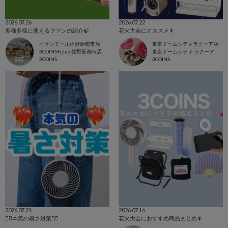
2026.07.26
2026.07.22
多種多様に使えるファンの紹介🍃
花火大会にオススメ🎇
イオンモール佐野新都市店
東京ドームシティラクーア店
3COINS+plus 佐野新都市店
東京ドームシティ ラクーア
3COINS
3COINS
2026.07.21
2026.07.16
❤️‍🔥本気の暑さ対策❤️‍🔥
花火大会におすすめ商品まとめ🎇