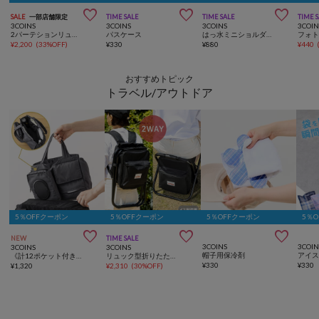



SALE
一部店舗限定
TIME SALE
TIME SALE
TIME 
3COINS
3COINS
3COINS
3COIN
2パーテションリュック
パスケース
はっ水ミニショルダーバッグ
フォ
¥
2,200
(
33%OFF
)
¥
330
¥
880
¥
440
おすすめトピック
トラベル/アウトドア
5％OFFクーポン
5％OFFクーポン
5％OFFクーポン
5％



NEW
TIME SALE
3COINS
3COIN
3COINS
3COINS
帽子用保冷剤
《計12ポケット付き！》バッグインバッグ／KIDSトラベル
リュック型折りたたみチェア
¥
330
¥
330
¥
1,320
¥
2,310
(
30%OFF
)