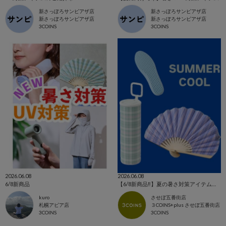
新さっぽろサンピアザ店
新さっぽろサンピアザ店
新さっぽろサンピアザ店
新さっぽろサンピアザ店
3COINS
3COINS
2026.06.08
2026.06.08
6/8新商品
【6/8新商品‼️】夏の暑さ対策アイテムが新登場しました！
kuro
させぼ五番街店
札幌アピア店
３COINS+plus させぼ五番街店
3COINS
3COINS