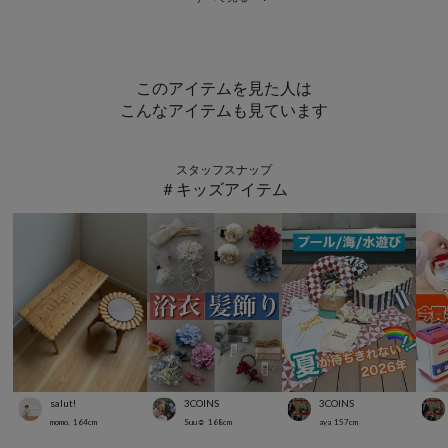
このアイテムを見た人は
こんなアイテムも見ています
スタッフスナップ
＃キッズアイテム
salut!
3COINS
3COINS
momo.
164
cm
Suu☺︎
168
cm
aya
157
cm