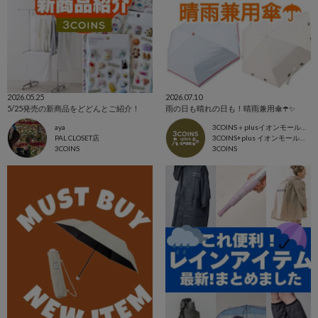
2026.05.25
2026.07.10
5/25発売の新商品をどどんとご紹介！
雨の日も晴れの日も！晴雨兼用傘☂️✨
aya
3COINS＋plusイオンモール北戸田店
PAL CLOSET店
3COINS+plus イオンモール北戸田店
3COINS
3COINS