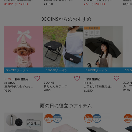
¥
1,386
(
30%OFF
)
¥
1,320
¥
770
(
30%OFF
)
¥
1,10
3COINSからのおすすめ
5％OFFクーポン
5％OFFクーポン
5％OFFクーポン
5％



NEW
一部店舗限定
一部店舗限定
3COINS
3COIN
3COINS
3COINS
折りたたみチェア
三角帽子スタイセット／ペットアニバーサリー
カラビナ晴雨兼用折りたたみ傘：58cm
¥
880
¥
550
¥
550
¥
1,650
雨の日に役立つアイテム