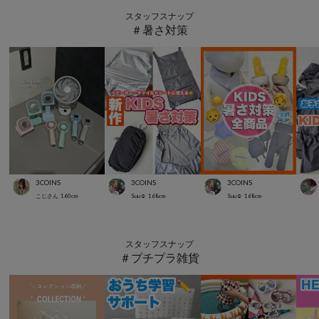
スタッフスナップ
＃暑さ対策
3COINS
3COINS
3COINS
こじさん
160
cm
Suu☺︎
168
cm
Suu☺︎
168
cm
スタッフスナップ
＃プチプラ雑貨