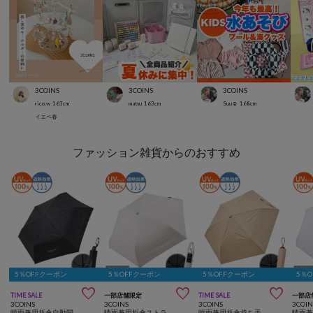
3COINS
3COINS
3COINS
rico.w
163
cm
matsu
163
cm
Suu☺︎
168
cm
イエベ春
ファッション雑貨からのおすすめ
5％OFFクーポン
5％OFFクーポン
5％OFFクーポン
5％



TIME SALE
一部店舗限定
TIME SALE
一部店
3COINS
3COINS
3COINS
3COIN
晴雨兼用折傘自動開閉ロゴ
晴雨兼用折傘ストライプ柄
晴雨兼用折傘持ち手マーブル