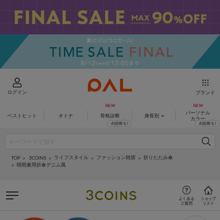
ログイン
ブランド
パーソナル
ベストヒット
オトナ
骨格診断
身長別
カラー
ライフスタイル
ファッション雑貨
折りたたみ傘
3COINS
TOP
晴雨兼用折傘デニム風