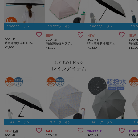
5％OFFクーポン
5％OFFクーポン
5％OFFクーポン
5％



NEW
NEW
NEW
3COINS
3COINS
3COINS
3COIN
晴雨兼用折傘BIG75cm
晴雨兼用折傘フチナミバイカラー
晴雨兼用折傘細チェック
¥
2,200
¥
1,100
¥
1,320
¥
1,10
おすすめトピック
レインアイテム
5％OFFクーポン
5％OFFクーポン
5％OFFクーポン
5％



NEW
動画
SALE
TIME SALE
TIME 
3COINS
3COINS
3COINS
3COIN