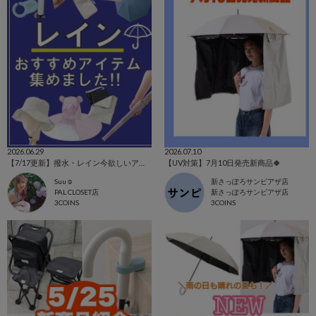
2026.06.29
2026.07.10
【7/17更新】撥水・レイン今欲しいアイテム集めました！
【UV対策】7月10日発売新商品🍀
Suu☺︎
新さっぽろサンピアザ店
PAL CLOSET店
新さっぽろサンピアザ店
3COINS
3COINS