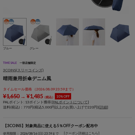
ブルー
グレー
TIME SALE
一部店舗限定
3COINS(スリーコインズ)
晴雨兼用折傘デニム風
タイムセール価格 （2026.08.09 23:59まで）
¥
1,650
→
¥
1,485
10％OFF
（税込）
PALポイント:
13
ポイント獲得 [
PALポイントについて
]
送料(税込)：770円(税込5,000円以上のお買い上げで220円)[
詳細
]
【3COINS】対象商品に使える5％OFFクーポン配布中
[クーポン詳細はこちら]
使用期限： 2026/08/16 (日) 23:59まで