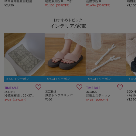
晴雨兼用軽量自動開閉折傘
晴雨兼用折傘二つ折りチェック
超撥水折傘
¥
2,420
¥
1,100
(
33%OFF
)
¥
1,694
(
30%OFF
)
¥
1,10
おすすめトピック
インテリア/家電
5％OFFクーポン
5％OFFクーポン
5％OFFクーポン
5％



TIME SALE
TIME SALE
3COINS
3COIN
3COINS
3COINS
厚底トングスリッパ
冷感座布団：25×37cm
珪藻土スティック
¥
660
¥
1,32
¥
935
(
15%OFF
)
¥
495
(
10%OFF
)