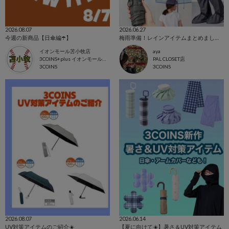
2026.08.07
2026.06.27
今週の新商品【日傘編☂️】
梅雨準備！レインアイテムまとめました！
イオンモール苫小牧店
aya
3COINS+plus イオンモール苫小牧店
PAL CLOSET店
3COINS
3COINS
2026.08.07
2026.06.14
UV対策アイテムのご紹介☀️
【夏に向けて☀️】暑さ＆UV対策アイテム