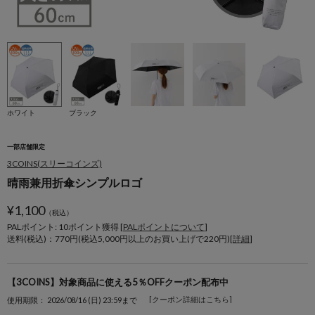
ホワイト
ブラック
一部店舗限定
3COINS(スリーコインズ)
晴雨兼用折傘シンプルロゴ
¥
1,100
（税込）
PALポイント: 10
ポイント獲得 [
PALポイントについて
]
送料(税込)：770円(税込5,000円以上のお買い上げで220円)[
詳細
]
【3COINS】対象商品に使える5％OFFクーポン配布中
[クーポン詳細はこちら]
使用期限： 2026/08/16 (日) 23:59まで