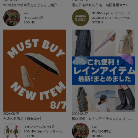
5/25発売の新商品をどどんとご紹介！
雨の日も晴れの日も！晴雨兼用傘☂️✨
aya
3COINS＋plusイオンモール北戸田店
PAL CLOSET店
3COINS+plus イオンモール北戸田店
3COINS
3COINS
2026.08.07
2026.06.27
今週の新商品【日傘編☂️】
梅雨準備！レインアイテムまとめました！
イオンモール苫小牧店
aya
3COINS+plus イオンモール苫小牧店
PAL CLOSET店
3COINS
3COINS