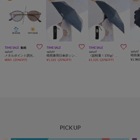



TIME SALE
動画
TIME SALE
TIME SALE
salut!
salut!
salut!
salut!
晴雨
メタルポイント調光サングラス
晴雨兼用日傘折シンプルロゴ
《超軽量！150g》晴雨兼用超軽量スリム折傘ドット
¥
1,98
¥
880
(
20%OFF
)
¥
1,320
(
20%OFF
)
¥
1,320
(
20%OFF
)
PICK UP