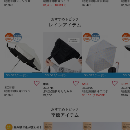
晴雨兼用ジャンプ傘：60cm
晴雨兼用折傘フチフリル
晴雨兼用軽量自動開閉折傘
¥
1,320
¥
1,485
(
10%OFF
)
¥
2,420
¥
1,32
おすすめトピック
レインアイテム
5％OFFクーポン
5％OFFクーポン
5％OFFクーポン
5％



動画
SALE
NEW
3COINS
3COINS
3COINS
3COIN
晴雨兼用長傘パラソル風
形状記憶折りたたみ傘
晴雨兼用折傘二つ折りチェック
¥
1,320
¥
2,200
¥
1,100
(
33%OFF
)
¥
880
おすすめトピック
季節アイテム