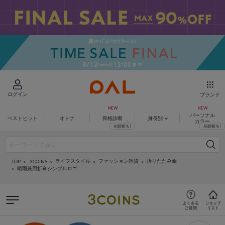
ログイン
ブランド
パーソナル
ベストヒット
オトナ
骨格診断
身長別
カラー
ライフスタイル
ファッション雑貨
折りたたみ傘
3COINS
TOP
晴雨兼用折傘シンプルロゴ