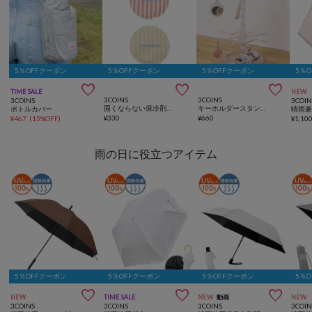
5％OFFクーポン
5％OFFクーポン
5％OFFクーポン
5％



TIME SALE
NEW
3COINS
3COINS
3COINS
3COIN
固くならない保冷剤2個セット
キーホルダースタンド／コレクション収納
ボトルカバー
¥
330
¥
660
¥
467
(
15%OFF
)
¥
1,10
雨の日に役立つアイテム
5％OFFクーポン
5％OFFクーポン
5％OFFクーポン
5％



NEW
TIME SALE
NEW
動画
NEW
3COINS
3COINS
3COINS
3COIN