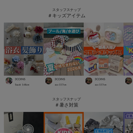
スタッフスナップ
＃キッズアイテム
3COINS
3COINS
3COINS
Suu☺︎
168
cm
aya
157
cm
aya
157
cm
スタッフスナップ
＃暑さ対策