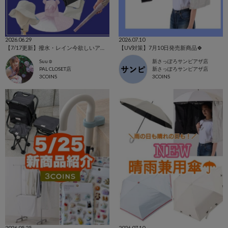
2026.06.29
2026.07.10
【7/17更新】撥水・レイン今欲しいアイテム集めました！
【UV対策】7月10日発売新商品🍀
Suu☺︎
新さっぽろサンピアザ店
PAL CLOSET店
新さっぽろサンピアザ店
3COINS
3COINS
2026.05.25
2026.07.10