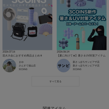
2026.07.16
2026.06.14
花火大会におすすめ商品まとめ🎇
【夏に向けて☀️】暑さ＆UV対策アイテム
まゆ
新さっぽろサンピアザ店
さんすて福山店
新さっぽろサンピアザ店
3COINS
3COINS