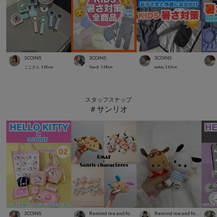
3COINS
3COINS
3COINS
こじさん
160
cm
Suu☺︎
168
cm
matsu
163
cm
スタッフスナップ
＃サンリオ
3COINS
Remind me and forever
Remind me and forever