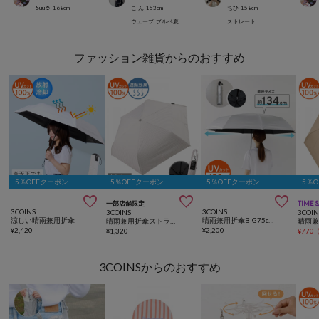
Suu☺︎
168
cm
こ ん
153
cm
ちひ
158
cm
ウェーブ
ブルベ夏
ストレート
ファッション雑貨からのおすすめ
5％OFFクーポン
5％OFFクーポン
5％OFFクーポン
5％



一部店舗限定
TIME 
3COINS
3COINS
3COINS
3COIN
涼しい晴雨兼用折傘
晴雨兼用折傘BIG75cm
晴雨兼用折傘ストライプ柄
¥
2,420
¥
2,200
¥
1,320
¥
770
3COINSからのおすすめ