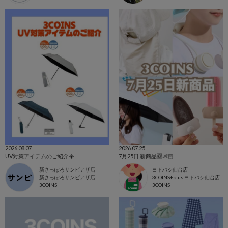
2026.08.07
2026.07.25
UV対策アイテムのご紹介☀️
7月25日 新商品🆕👶🏻
新さっぽろサンピアザ店
ヨドバシ仙台店
新さっぽろサンピアザ店
3COINS+plus ヨドバシ仙台店
3COINS
3COINS