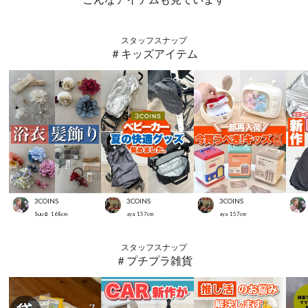
スタッフスナップ
＃キッズアイテム
3COINS
3COINS
3COINS
Suu☺︎
168
cm
aya
157
cm
aya
157
cm
スタッフスナップ
＃プチプラ雑貨