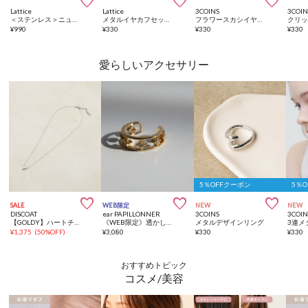



Lattice
Lattice
3COINS
3COIN
＜ステンレス＞ニュアンスイヤカフ
メタルイヤカフセット(2P)
フラワースカシイヤカフ２個セット
¥
990
¥
330
¥
330
¥
330
愛らしいアクセサリー
5％OFFクーポン
5％



SALE
WEB限定
NEW
NEW
DISCOAT
ear PAPILLONNER
3COINS
3COIN
【GOLDY】ハートチャームステンレスネックレス
《WEB限定》透かしダイヤイヤーカフ
メタルデザインリング
3連メ
¥
1,375
(
50%OFF
)
¥
3,080
¥
330
¥
330
おすすめトピック
コスメ/美容