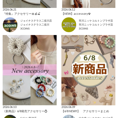
2026.06.21
2026.06.12
『特集』アクセサリー🎀🍎🍒
【NEW】accessory💎
ジョイナステラス二俣川店
市川ニッケコルトンプラザ店
ジョイナステラス二俣川
市川ニッケコルトンプラザ店
3COINS
3COINS
2026.06.10
2026.06.09
《新商品》6/8発売アクセサリー💍
【6/8 NEW‼︎】 アクセサリーまとめ
CoCoLo新潟店
仙台泉パークタウンタピオ店