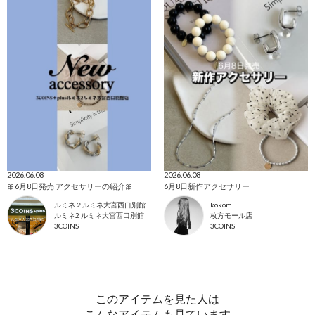
2026.06.08
2026.06.08
🎀6月8日発売 アクセサリーの紹介🎀
6月8日新作アクセサリー
ルミネ２ルミネ大宮西口別館店
kokomi
ルミネ2 ルミネ大宮西口別館
枚方モール店
3COINS
3COINS
このアイテムを見た人は
こんなアイテムも見ています