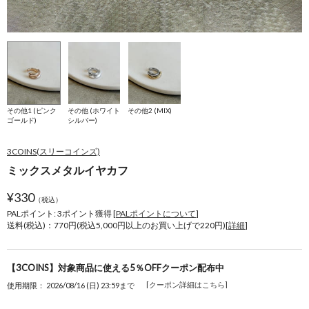
その他1 (ピンク
その他 (ホワイト
その他2 (MIX)
ゴールド)
シルバー)
3COINS(スリーコインズ)
ミックスメタルイヤカフ
¥
330
（税込）
PALポイント: 3
ポイント獲得 [
PALポイントについて
]
送料(税込)：770円(税込5,000円以上のお買い上げで220円)[
詳細
]
【3COINS】対象商品に使える5％OFFクーポン配布中
[クーポン詳細はこちら]
使用期限： 2026/08/16 (日) 23:59まで