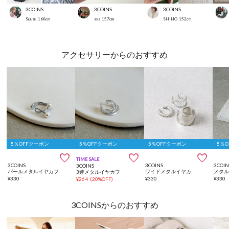
3COINS
3COINS
3COINS
Suu☺︎
168
cm
aya
157
cm
SHIHO
152
cm
アクセサリーからのおすすめ
5％OFFクーポン
5％OFFクーポン
5％OFFクーポン
5％



TIME SALE
3COINS
3COINS
3COIN
3COINS
パールメタルイヤカフ
ワイドメタルイヤカフ3個SET
3連メタルイヤカフ
¥
330
¥
330
¥
330
¥
264
(
20%OFF
)
3COINSからのおすすめ