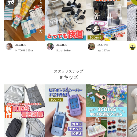
3COINS
3COINS
3COINS
HITOMI
165
cm
Suu☺︎
168
cm
aya
157
cm
スタッフスナップ
＃キッズ