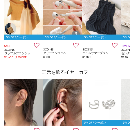
5％OFFクーポン
5％OFFクーポン
5％OFFクーポン
5％



SALE
TIME 
3COINS
3COINS
3COINS
3COIN
クリーニングペン
パイルサマーブランケット：140×100cm
ワッフルブランケット：160×85cm
¥
330
¥
1,320
¥
1,650
(
25%OFF
)
¥
330
耳元を飾るイヤーカフ
5％OFFクーポン
5％