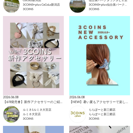
3COINS+plus CoCoLo新潟店
3COINS+plus仙台泉パークタウンタピオ店
3COINS
3COINS
2026.06.08
2026.06.08
【6/8発売🍿】新作アクセサリーのご紹介🩵
【NEW】暑い夏もアクセサリーで楽しもう🌼
ルミネ1ルミネ大宮店
ららぽーと新三郷店
ルミネ大宮店
ららぽーと新三郷店
3COINS
3COINS