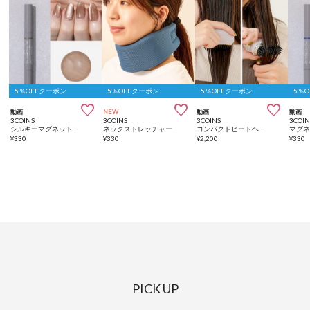
5％OFFクーポン
5％OFFクーポン
5％OFFクーポン
5％



動画
NEW
動画
動画
3COINS
3COINS
3COINS
3COIN
シルキーマグネットスティックネイルジェル／and us
ネックストレッチャー
コンパクトヒートヘアコーム／and us
¥
330
¥
330
¥
2,200
¥
330
PICK UP