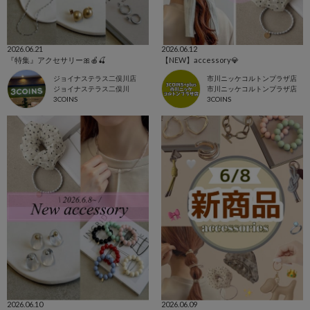
2026.06.21
2026.06.12
『特集』アクセサリー🎀🍎🍒
【NEW】accessory💎
ジョイナステラス二俣川店
市川ニッケコルトンプラザ店
ジョイナステラス二俣川
市川ニッケコルトンプラザ店
3COINS
3COINS
2026.06.10
2026.06.09