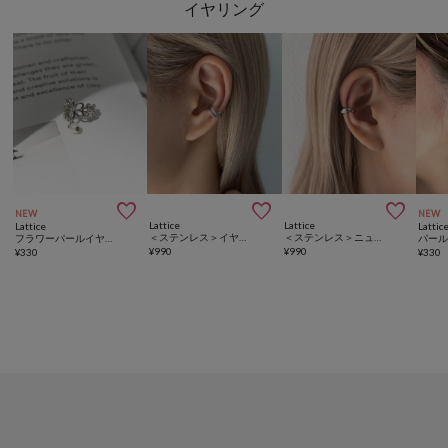
イヤリング



NEW
NEW
Lattice
Lattice
Lattice
Lattic
＜ステンレス＞イヤカフ
＜ステンレス＞ニュアンスイヤカフ
フラワーパールイヤカフ
パー
¥
990
¥
990
¥
330
¥
330