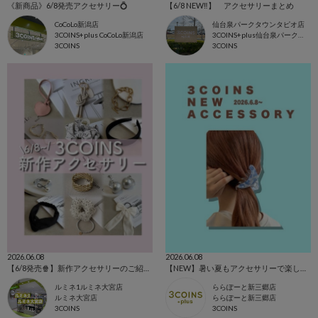
《新商品》6/8発売アクセサリー💍
【6/8 NEW‼︎】 アクセサリーまとめ
CoCoLo新潟店
仙台泉パークタウンタピオ店
3COINS+plus CoCoLo新潟店
3COINS+plus仙台泉パークタウンタピオ店
3COINS
3COINS
2026.06.08
2026.06.08
【6/8発売🍿】新作アクセサリーのご紹介🩵
【NEW】暑い夏もアクセサリーで楽しもう🌼
ルミネ1ルミネ大宮店
ららぽーと新三郷店
ルミネ大宮店
ららぽーと新三郷店
3COINS
3COINS