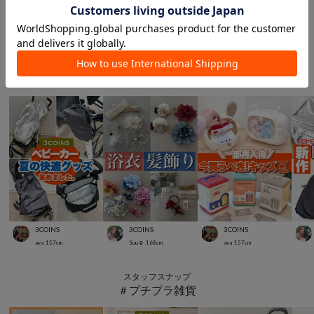
このアイテムを見た人は
こんなアイテムも見ています
スタッフスナップ
＃キッズアイテム
3COINS
3COINS
3COINS
aya
157
cm
Suu☺︎
168
cm
aya
157
cm
スタッフスナップ
＃プチプラ雑貨