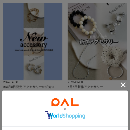
2026.06.08
2026.06.08
🎀6月8日発売 アクセサリーの紹介🎀
6月8日新作アクセサリー
ルミネ２ルミネ大宮西口別館店
kokomi
ルミネ2 ルミネ大宮西口別館
枚方モール店
3COINS
3COINS