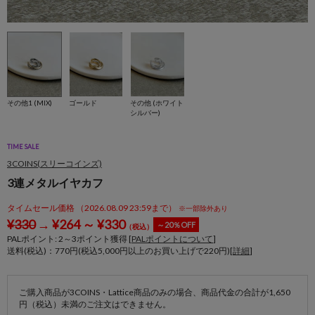
その他1 (MIX)
ゴールド
その他 (ホワイト
シルバー)
TIME SALE
3COINS(スリーコインズ)
3連メタルイヤカフ
タイムセール価格 （2026.08.09 23:59まで）
※一部除外あり
¥
330
→
¥
264
～
¥
330
～20％OFF
（税込）
PALポイント:
2
～
3
ポイント獲得 [
PALポイントについて
]
送料(税込)：770円(税込5,000円以上のお買い上げで220円)[
詳細
]
ご購入商品が3COINS・Lattice商品のみの場合、商品代金の合計が1,650
円（税込）未満のご注文はできません。