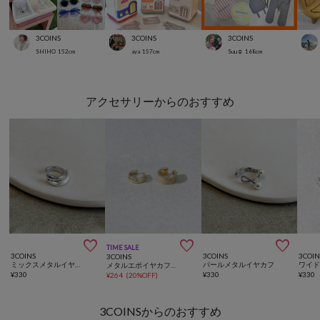
3COINS
3COINS
3COINS
SHIHO
152
cm
aya
157
cm
Suu☺︎
168
cm
アクセサリーからのおすすめ



TIME SALE
3COINS
3COINS
3COIN
3COINS
ミックスメタルイヤカフ
パールメタルイヤカフ
メタルエポイヤカフ2個セット
¥
330
¥
330
¥
330
¥
264
(
20%OFF
)
3COINSからのおすすめ