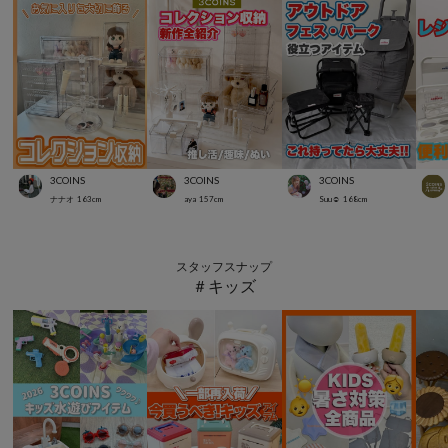
3COINS
3COINS
3COINS
ナナオ
163
cm
aya
157
cm
Suu☺︎
168
cm
スタッフスナップ
＃キッズ