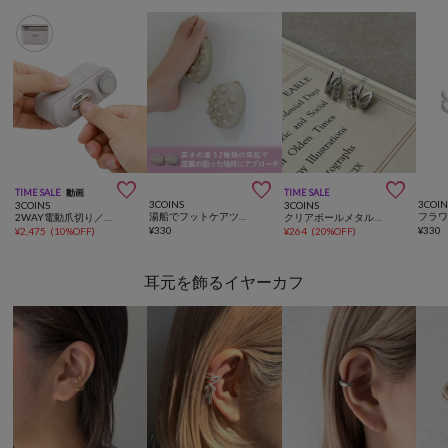



TIME SALE
動画
TIME SALE
3COINS
3COIN
3COINS
3COINS
湯船でフットケアツール2個セット／hemle
2WAY電動爪切り／and us
クリアボールメタルマル樹脂イヤリング
¥
330
¥
330
¥
2,475
(
10%OFF
)
¥
264
(
20%OFF
)
耳元を飾るイヤーカフ