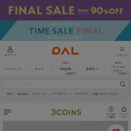
ログイン
ブランド
パーソナル
ベストヒット
オトナ
骨格診断
身長別
カラー
レディース
アクセサリー
イヤーカフ
3連メタルイヤカフ
3COINS
TOP