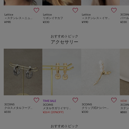



Lattice
Lattice
Lattice
3COIN
＜ステンレス＞ニュアンスイヤカフ
リボンイヤカフ
＜ステンレス＞イヤカフ
¥
990
¥
330
¥
990
¥
330
おすすめトピック
アクセサリー



TIME SALE
NEW
3COINS
3COINS
3COINS
3COIN
クロスメタルフープイヤリング
クリップ式3つパールイヤカフ
メタルサガリイヤリング
¥
330
¥
330
¥
264
(
20%OFF
)
¥
880
おすすめトピック