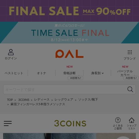
ログイン
ブランド
パーソナル
ベストヒット
オトナ
骨格診断
身長別
カラー
レディース
レッグウェア
ソックス/靴下
3COINS
TOP
麻混フィンガーレス5本指ラメソックス