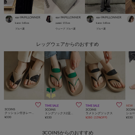
ear PAPILLONNER
ear PAPILLONNER
ear PAPILLONNER
karen
160
cm
yummi
155
cm
karen
160
cm
ブルベ夏
ウェーブ
ブルベ夏
ブルベ夏
レッグウェアからのおすすめ



TIME SALE
TIME SALE
NEW
3COINS
3COINS
3COINS
3COIN
クッション付きレーストングソックス
トングソックス2足セット
ラメトングソックス
¥
330
¥
330
¥
280
(
15%OFF
)
¥
330
3COINSからのおすすめ