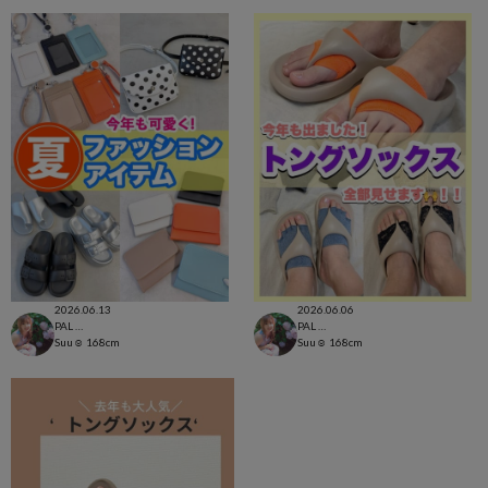
2026.06.13
2026.06.06
PAL CLOSET店
PAL CLOSET店
Suu☺︎
168cm
Suu☺︎
168cm