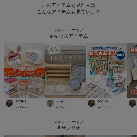
このアイテムを見た人は
こんなアイテムも見ています
スタッフスナップ
＃キッズアイテム
3COINS
salut!
3COINS
aya
157
cm
mii
0
cm
aya
157
cm
スタッフスナップ
＃サンリオ