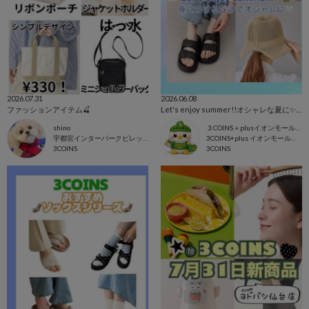
2026.07.31
2026.06.08
ファッションアイテム🍒
Let's enjoy summer!!オシャレな夏に✨🌻
shino
３COINS＋plusイオンモール上尾
宇都宮インターパークビレッジ店
3COINS+plus イオンモール上尾店
3COINS
3COINS