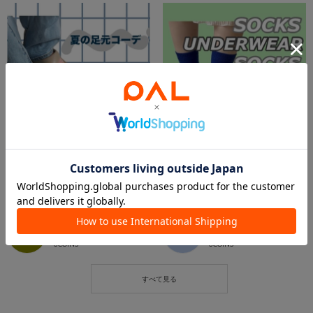
2026.07.01
2026.06.16
【サンダルのお悩み解決】夏の足元コーデ🩵
夏こそこだわりませんか🧊🧦🌼
ららぽーと富士見店スタッフ
新さっぽろサンピアザ店
ららぽーと富士見店
新さっぽろサンピアザ店
3COINS
3COINS