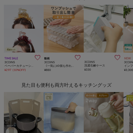



TIME SALE
動画
NEW
3COINS
3COINS
3COINS
3COIN
洗濯石鹸ケース
ペーパーカチューシャ4個セット／Let's have a Party!
《一気に60個も作れる！》ワンプッシュ製氷器／KITINTO
¥
330
¥
297
(
10%OFF
)
¥
880
¥
3,30
見た目も便利も両方叶えるキッチングッズ