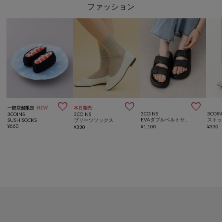
ファッション



一部店舗限定
NEW
本日発売
3COINS
3COIN
3COINS
3COINS
EVAダブルベルトサンダル：～24cm
SUSHISOCKS
プリーツソックス
¥
660
¥
1,100
¥
330
¥
330