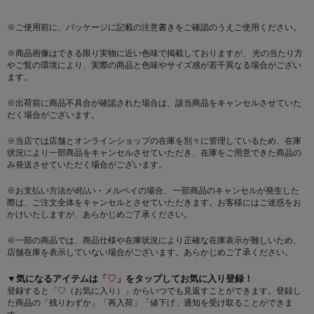
※ご使用前に、パッケージに記載の注意書きをご確認のうえご使用ください。
※商品画像はできる限り実物に近い色味で掲載しておりますが、 光の当たり方
やご覧の環境により、実際の商品と色味やサイズ感が若干異なる場合がござい
ます。
※出荷前に商品不具合が確認された場合は、該当商品をキャンセルさせていた
だく場合がございます。
※当店では店舗とオンラインショップの在庫を別々に管理しているため、在庫
状況により一部商品をキャンセルさせていただき、在庫をご用意できた商品の
み発送させていただく場合がございます。
※お支払い方法がd払い・メルペイの場合、 一部商品のキャンセルが発生した
際は、ご注文全体をキャンセルとさせていただきます。お客様にはご迷惑をお
かけいたしますが、あらかじめご了承ください。
※一部の商品では、商品仕様や在庫状況により正確な在庫表示が難しいため、
店舗在庫を表示していない場合がございます。あらかじめご了承ください。
▼気になるアイテムは「
♡
」をタップしてお気に入り登録！
登録すると「♡（お気に入り）」からいつでも見返すことができます。登録し
た商品の「残りわずか」「再入荷」「値下げ」通知を受け取ることができま