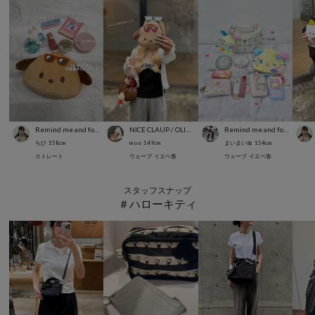
Remind me and forever
NICE CLAUP / OLIVE des OLIVE OUTLET
Remind me and forever
ちひ
158
cm
m o e
149
cm
まいまい🎀
154
cm
ストレート
ウェーブ
イエベ春
ウェーブ
イエベ春
スタッフスナップ
＃ハローキティ