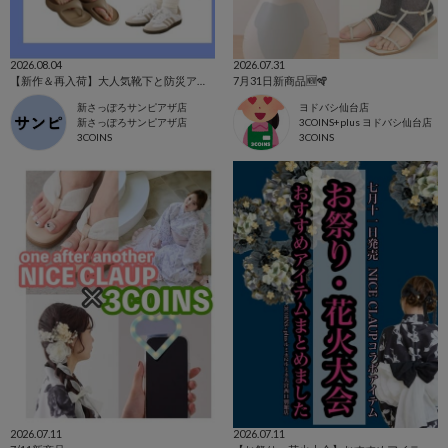
2026.08.04
2026.07.31
【新作＆再入荷】大人気靴下と防災アイテム⛑️
7月31日新商品🆕🪇
新さっぽろサンピアザ店
ヨドバシ仙台店
新さっぽろサンピアザ店
3COINS+plus ヨドバシ仙台店
3COINS
3COINS
2026.07.11
2026.07.11