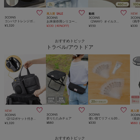



再入荷
SALE
動画
NEW
3COINS
3COINS
3COINS
3COIN
コンパクトレンジガード／KITINTO
お米保存用シリコーンバッグ：2L／KITINTO
《2WAY》オイルスプレーボトル：460ml／KITINTO
¥
1,320
¥
330
(
40%OFF
)
¥
550
¥
330
おすすめトピック
トラベル/アウトドア



NEW
再入荷
3COINS
3COINS
3COINS
3COIN
折りたたみチェア
使い捨てリフィル20ピースセット：10ml
《計12ポケット付き！》バッグインバッグ／KIDSトラベル
¥
880
¥
330
¥
1,320
¥
880
おすすめトピック