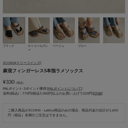
ブラック
チャコールグレ
ベージュ
ブルー
ー
3COINS(スリーコインズ)
麻混フィンガーレス5本指ラメソックス
¥
330
（税込）
PALポイント: 3
ポイント獲得 [
PALポイントについて
]
送料(税込)：770円(税込5,000円以上のお買い上げで220円)[
詳細
]
ご購入商品が3COINS・Lattice商品のみの場合、商品代金の合計が1,650
円（税込）未満のご注文はできません。