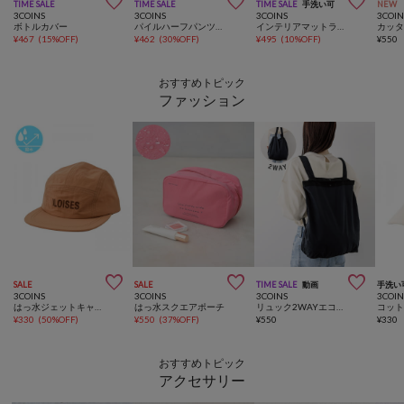



TIME SALE
TIME SALE
TIME SALE
手洗い可
NEW
3COINS
3COINS
3COINS
3COIN
ボトルカバー
パイルハーフパンツ：80～90cm
インテリアマットライン：40×60cm
¥
467
(
15%OFF
)
¥
462
(
30%OFF
)
¥
495
(
10%OFF
)
¥
550
おすすめトピック
ファッション



SALE
SALE
TIME SALE
動画
手洗い
3COINS
3COINS
3COINS
3COIN
はっ水ジェットキャップ
はっ水スクエアポーチ
リュック2WAYエコバッグ
コッ
¥
330
(
50%OFF
)
¥
550
(
37%OFF
)
¥
550
¥
330
おすすめトピック
アクセサリー