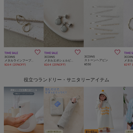



TIME SALE
TIME SALE
TIME 
3COINS
3COINS
3COINS
3COIN
ストーンヘアピン
メタルラインフープピアス
メタルエポシェルピアス
¥
550
¥
264
(
20%OFF
)
¥
264
(
20%OFF
)
¥
297
役立つランドリー・サニタリーアイテム