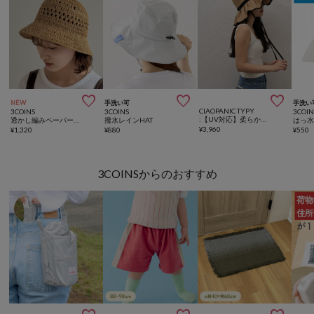



NEW
手洗い可
手洗い
CIAOPANIC TYPY
3COINS
3COINS
3COIN
:【UV対応】柔らか配色たためるジュートフリルハット
透かし編みペーパーハット
撥水レインHAT
¥
3,960
¥
1,320
¥
880
¥
550
3COINSからのおすすめ