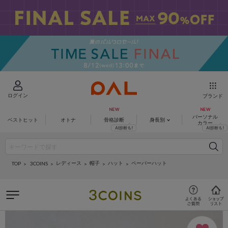
ログイン
ブランド
パーソナル
ベストヒット
オトナ
骨格診断
身長別
カラー
レディース
帽子
ハット
ペーパーハット
3COINS
TOP