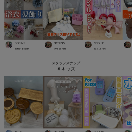
3COINS
3COINS
3COINS
Suu☺︎
168
cm
aya
157
cm
aya
157
cm
スタッフスナップ
＃キッズ
salut!
3COINS
3COINS