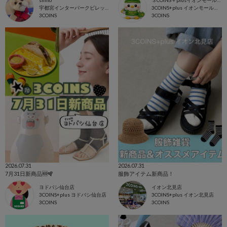
宇都宮インターパークビレッジ店
3COINS+plus イオンモール上尾店
3COINS
3COINS
2026.07.31
2026.07.31
7月31日新商品🆕🪇
服飾アイテム新商品！
ヨドバシ仙台店
イオン北見店
3COINS+plus ヨドバシ仙台店
3COINS+plus イオン北見店
3COINS
3COINS