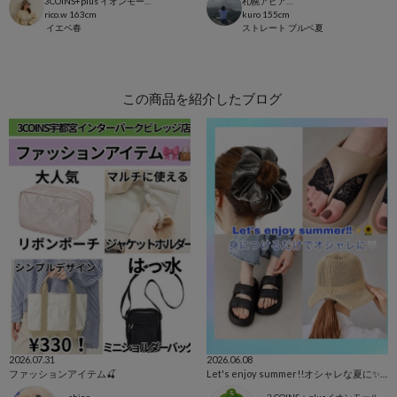
3COINS+plus イオンモール日吉津店
札幌アピア店
rico.w
163cm
kuro
155cm
イエベ春
ストレート
ブルベ夏
この商品を紹介したブログ
2026.07.31
2026.06.08
ファッションアイテム🍒
Let's enjoy summer!!オシャレな夏に✨🌻
shino
３COINS＋plusイオンモール上尾