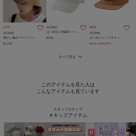
3COINS
NEW
SALE
はっ水ロゴ刺繍キャップ
3COINS
3COINS
透かし編みペーパーハット
はっ水ジェットキャップ
¥550
¥1,320
¥330
(50%OFF)
このアイテムを見た人は
こんなアイテムも見ています
スタッフスナップ
＃キッズアイテム