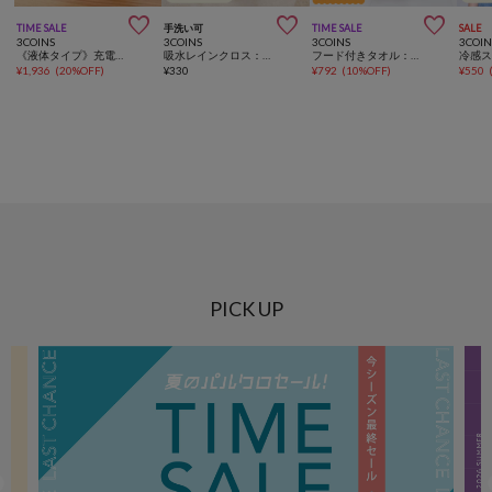



TIME SALE
手洗い可
TIME SALE
SALE
3COINS
3COINS
3COINS
3COIN
《液体タイプ》充電式オートディスペンサー
吸水レインクロス：30×30cm
フード付きタオル：63×61cm
¥
1,936
(
20%OFF
)
¥
330
¥
792
(
10%OFF
)
¥
550
PICK UP