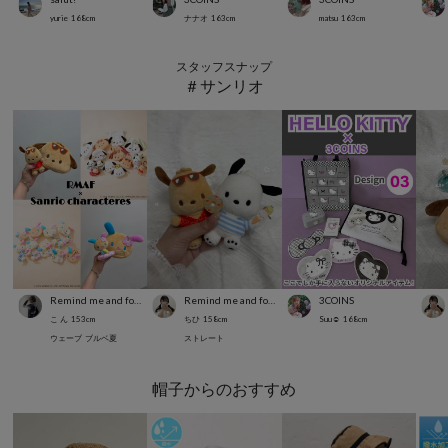
yurie
168
cm
ナナオ
163
cm
matsu
163
cm
スタッフスナップ
＃サンリオ
Remind me and forever
Remind me and forever
3COINS
こ ん
153
cm
ちひ
158
cm
Suu☺︎
168
cm
ウェーブ
ブルベ夏
ストレート
帽子からのおすすめ