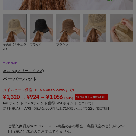
その他 (ナチュラ
ブラック
ブラウン
ル)
TIME SALE
3COINS(スリーコインズ)
ペーパーハット
タイムセール価格 （2026.08.09 23:59まで）
¥
1,320
→
¥
924
～
¥
1,056
20％OFF～30％OFF
（税込）
PALポイント:
8
～
9
ポイント獲得 [
PALポイントについて
]
送料(税込)：770円(税込5,000円以上のお買い上げで220円)[
詳細
]
ご購入商品が3COINS・Lattice商品のみの場合、商品代金の合計が1,650
円（税込）未満のご注文はできません。