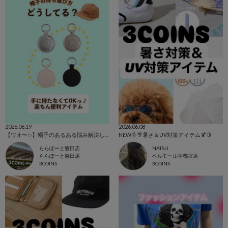
2026.06.19
2026.06.08
【ワオ〜✨】帽子のあるある悩み解決します🔥
NEW🌞🌴暑さ＆UV対策アイテム🍹🍋
ららぽーと磐田店
NATSU
ららぽーと磐田店
ベルモール宇都宮店
3COINS
3COINS