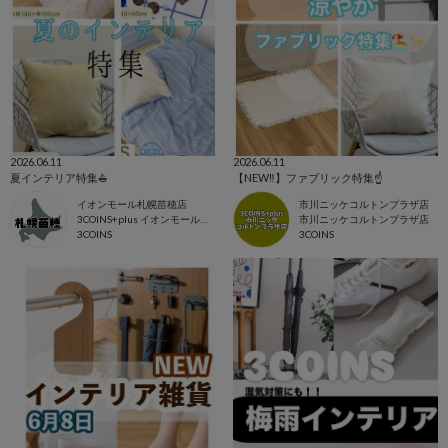
2026.06.11
2026.06.11
夏インテリア特集⛵️
【NEW‼️】ファブリック特集☝️
イオンモール札幌苗穂店
市川ニッケコルトンプラザ店
3COINS+plus イオンモール札幌苗穂店
市川ニッケコルトンプラザ店
3COINS
3COINS