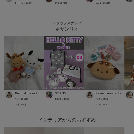
SHIHO
152
cm
aya
157
cm
Suu☺︎
168
cm
スタッフスナップ
＃サンリオ
Remind me and forever
3COINS
Remind me and forever
ちひ
158
cm
Suu☺︎
168
cm
ちひ
158
cm
ストレート
ストレート
インテリアからのおすすめ