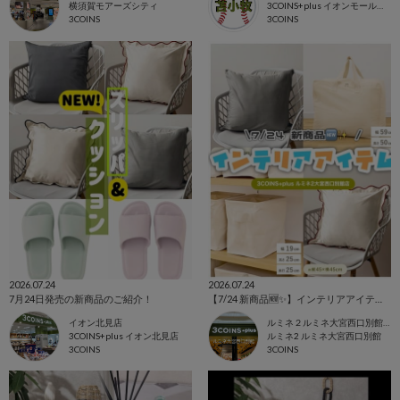
横須賀モアーズシティ
3COINS+plus イオンモール苫小牧店
3COINS
3COINS
2026.07.24
2026.07.24
7月24日発売の新商品のご紹介！
【7/24 新商品🆕✨】インテリアアイテム🗃️🌱
イオン北見店
ルミネ２ルミネ大宮西口別館店
3COINS+plus イオン北見店
ルミネ2 ルミネ大宮西口別館
3COINS
3COINS