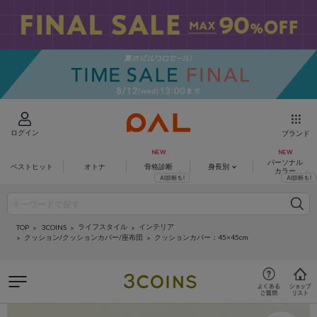
ログイン
ブランド
パーソナル
ベストヒット
オトナ
骨格診断
身長別
カラー
ライフスタイル
インテリア
3COINS
TOP
クッション/クッションカバー/座布団
クッションカバー：45×45cm