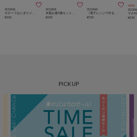



NEW
3COINS
3COINS
3COINS
3COIN
モチーフおにぎりメーカー6個セット／KITINTO
木製お箸5膳セット／KITINTO
《電子レンジで作る！》ザル付きビストロヌードル／KITINTO
¥
330
¥
330
¥
550
¥
330
PICK UP