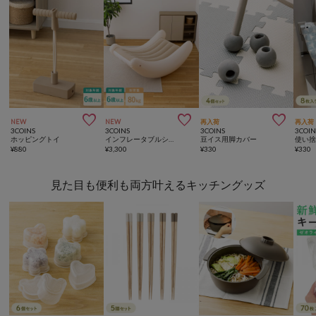



NEW
NEW
再入荷
再入荷
3COINS
3COINS
3COINS
3COIN
ホッピングトイ
インフレータブルシーソーチェア
豆イス用脚カバー
¥
880
¥
3,300
¥
330
¥
330
見た目も便利も両方叶えるキッチングッズ