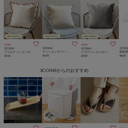



NEW
NEW
3COINS
3COIN
3COINS
3COINS
クッションカバー：45×45cm
フリルクッションカバー：45×45cm
リブクッションカバー：45×45cm
¥
550
¥
660
¥
550
¥
550
3COINSからのおすすめ