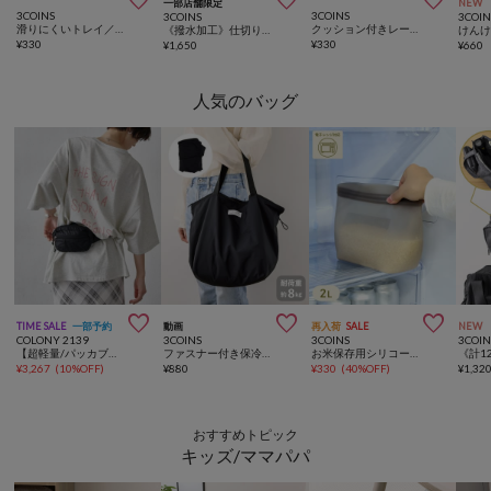



一部店舗限定
NEW
3COINS
3COINS
3COINS
3COIN
滑りにくいトレイ／KITINTO
クッション付きレーストングソックス
《撥水加工》仕切り付きランドリーバスケット
けん
¥
330
¥
330
¥
1,650
¥
660
人気のバッグ



TIME SALE
一部予約
動画
再入荷
SALE
NEW
COLONY 2139
3COINS
3COINS
3COIN
【超軽量/パッカブル】撥水リップミニウエストバッグ
ファスナー付き保冷エコバッグ
お米保存用シリコーンバッグ：2L／KITINTO
¥
3,267
(
10%OFF
)
¥
880
¥
330
(
40%OFF
)
¥
1,32
おすすめトピック
キッズ/ママパパ