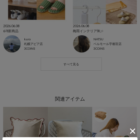
2026.06.08
2026.06.08
6/8新商品
梅雨インテリア🌺𓈒𓏸
kuro
NATSU
札幌アピア店
ベルモール宇都宮店
3COINS
3COINS