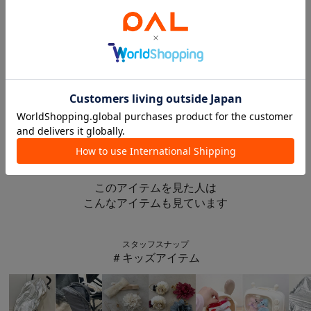
3COINS
NEW
SALE
クッションカバー：45×45cm
3COINS
3COINS
フリルクッションカバー：45×45cm
《3WAY》折り畳みクッション
¥550
¥550
¥1,100
(33%OFF)
このアイテムを見た人は
こんなアイテムも見ています
スタッフスナップ
＃キッズアイテム