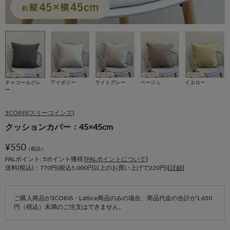
チャコールグレ
アイボリー
ライトグレー
ベージュ
イエロー
ー
3COINS(スリーコインズ)
クッションカバー：45×45cm
¥
550
（税込）
PALポイント: 5
ポイント獲得 [
PALポイントについて
]
送料(税込)：770円(税込5,000円以上のお買い上げで220円)[
詳細
]
ご購入商品が3COINS・Lattice商品のみの場合、商品代金の合計が1,650
円（税込）未満のご注文はできません。