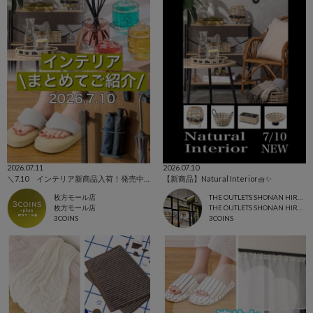
2026.07.11
2026.07.10
＼7.10 インテリア新商品入荷！発売中アイテムまとめてご紹介！／
【新商品】Natural Interior🧺✨
枚方モール店
THE OUTLETS SHONAN HIRATSUKA店
枚方モール店
THE OUTLETS SHONAN HIRATSUKA
3COINS
3COINS