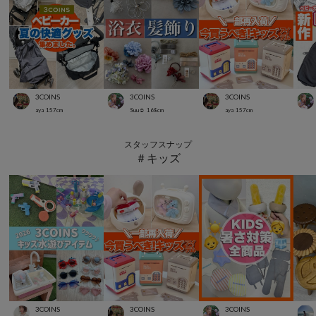
3COINS
3COINS
3COINS
aya
157
cm
Suu☺︎
168
cm
aya
157
cm
スタッフスナップ
＃キッズ
3COINS
3COINS
3COINS