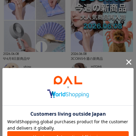
2026.06.08
2026.06.08
🩵6月8日新商品🩵
3COINS今週の新商品
shino
HITOMI
宇都宮インターパークビレッジ店
3COINS+plus ららぽーと和泉店
3COINS
3COINS