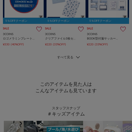
5％OFFクーポン
5％OFFクーポン
5％OFFクーポン
SALE
SALE
SALE
3COINS
3COINS
3COINS
ロゴメラミンプレートサッカー日本代表ver.
クリアファイル3枚セットサッカー日本代表ver.
BOOK型付箋サッカー日本代表ver.
¥330
(40%OFF)
¥220
(33%OFF)
¥220
(33%OFF)
このアイテムを見た人は
こんなアイテムも見ています
スタッフスナップ
＃キッズアイテム