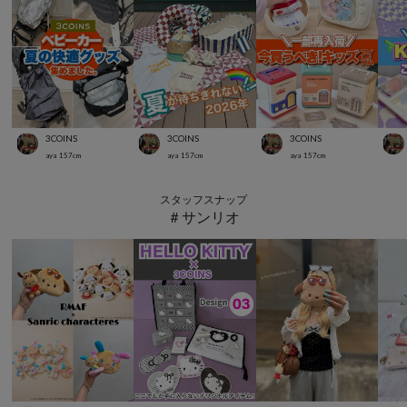
3COINS
3COINS
3COINS
aya
157
cm
aya
157
cm
aya
157
cm
スタッフスナップ
＃サンリオ