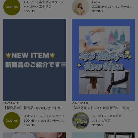
ららぽーと富士見店スタッフ
rico.w
ららぽーと富士見店
3COINS+plus イオンモール日吉津店
3COINS
3COINS
2026.06.08
2026.06.08
【新商品🆕】新商品のお知らせです🌟
【6/8発売🧢】3COINS新商品のご紹介✊🏻‪❤️‍🔥
イオンモール川口店 スタッフ
ルミネ1ルミネ大宮店
3COINS＋plusイオンモール川口店
ルミネ大宮店
3COINS
3COINS