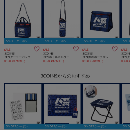
5％OFFクーポン
5％OFFクーポン
5％OFFクーポン
5％



SALE
SALE
SALE
SALE
3COINS
3COINS
3COINS
3COIN
ロゴクーラーバッグ：Sサッカー日本代表ver.
ロゴボトルホルダーサッカー日本代表ver.
ロゴ保冷ポーチサッカー日本代表ver.
¥
550
(
37%OFF
)
¥
550
(
37%OFF
)
¥
330
(
50%OFF
)
¥
880
3COINSからのおすすめ
5％OFFクーポン
5％OFFクーポン
5％OFFクーポン
5％