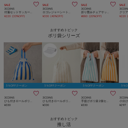



SALE
SALE
SALE
SALE
3COINS
3COINS
3COINS
3COIN
付箋セットサッカー日本代表ver.
ロゴレジャーシートサッカー日本代表ver.
折り畳みチェアサッカー日本代表ver.
¥
220
(
33%OFF
)
¥
330
(
40%OFF
)
¥
880
(
20%OFF
)
¥
220
おすすめトピック
ポリ袋シリーズ
5％OFFクーポン
5％OFFクーポン
5％OFFクーポン
5％



3COINS
3COINS
3COINS
3COIN
ひも付きロールポリ袋：SS（50枚入り）
ひも付きロールポリ袋：M（30枚入り）
手提げポリ袋 2個セット（各40枚入り）
¥
330
¥
330
¥
330
¥
297
おすすめトピック
推し活