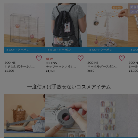
5％OFFクーポン
5％OFFクーポン
5％OFFクーポン
5％



NEW
3COINS
3COINS
3COIN
3COINS
引き出し式キーホルダーケース／コレクション収納
キーホルダースタンド／コレクション収納
シー
ナップサック／推し活standard
¥
1,100
¥
660
¥
1,10
¥
1,320
一度使えば手放せないコスメアイテム