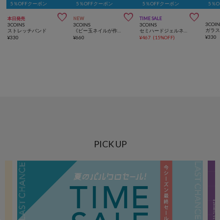
5％OFFクーポン
5％OFFクーポン
5％OFFクーポン
5％



本日発売
NEW
TIME SALE
3COIN
3COINS
3COINS
3COINS
ストレッチバンド
《ビー玉ネイルが作れる》マグネイルメーカー／and us
セミハードジェルネイルシールハンド／and us
¥
330
¥
330
¥
660
¥
467
(
15%OFF
)
PICK UP