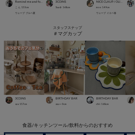
Remind me and forever
3COINS
NICE CLAUP / OLIVE des OLIVE OUTLET
こ ん
153
cm
Suu☺︎
168
cm
m o e
149
cm
ウェーブ
ブルベ夏
ウェーブ
イエベ春
スタッフスナップ
＃マグカップ
3COINS
BIRTHDAY BAR
BIRTHDAY BAR
aya
157
cm
ayu ⑅
0
cm
chii
168
cm
食器/キッチンツール/飲料からのおすすめ