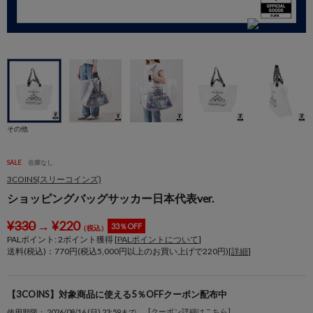
身
その他
SALE
在庫なし
3COINS(スリーコインズ)
ショッピングバッグサッカー日本代表ver.
¥
330
→
¥
220
33％OFF
（税込）
PALポイント:
2
ポイント獲得 [
PALポイントについて
]
送料(税込)：770円(税込5,000円以上のお買い上げで220円)[
詳細
]
【3COINS】対象商品に使える5％OFFクーポン配布中
[クーポン詳細はこちら]
使用期限： 2026/08/16 (日) 23:59まで