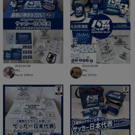
2026.06.08
2026.06.08
PAL CLOSET店
PAL CLOSET店
Suu☺︎
168cm
aya
157cm