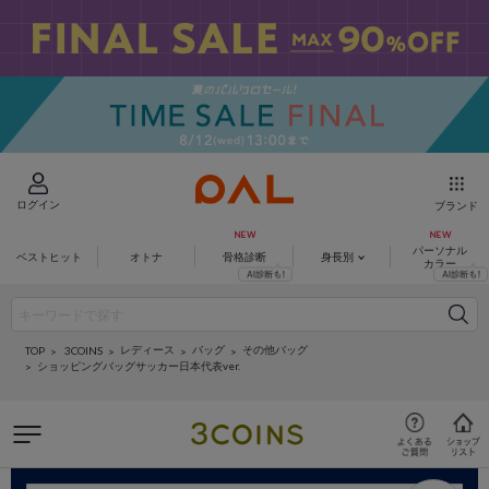
ログイン
ブランド
パーソナル
ベストヒット
オトナ
骨格診断
身長別
カラー
レディース
バッグ
その他バッグ
3COINS
TOP
ショッピングバッグサッカー日本代表ver.