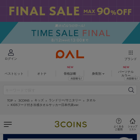
ログイン
ブランド
パーソナル
ベストヒット
オトナ
骨格診断
身長別
カラー
キッズ
ランドリー/サニタリー
タオル
3COINS
TOP
KIDSフード付き冷感タオルサッカー日本代表ver.