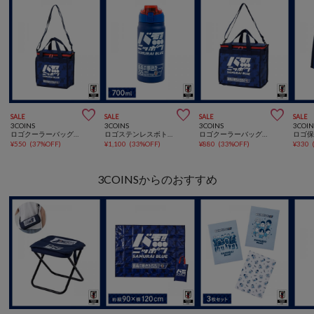



SALE
SALE
SALE
SALE
3COINS
3COINS
3COINS
3COIN
ロゴクーラーバッグ：Sサッカー日本代表ver.
ロゴステンレスボトルサッカー日本代表ver.
ロゴクーラーバッグ：Lサッカー日本代表ver.
¥
550
(
37%OFF
)
¥
1,100
(
33%OFF
)
¥
880
(
33%OFF
)
¥
330
3COINSからのおすすめ