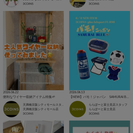
3COINS
3COINS
2026.06.22
2026.06.13
便利なワイヤー収納アイテム特集🌱
【NEW】バモ！ジャパン SAMURAI BLUE⚽️
天満橋京阪シティモールスタッフ
ららぽーと富士見店スタッフ
天満橋京阪シティモール店
ららぽーと富士見店
3COINS
3COINS