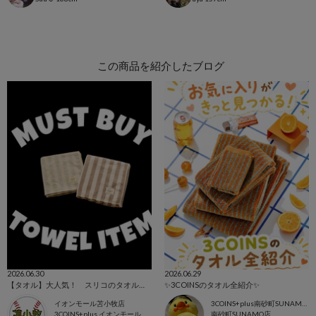
この商品を紹介したブログ
2026.06.30
2026.06.29
【タオル】大人気！ スリコのタオル特集〜！
✨3COINSのタオル全紹介✨
イオンモール苫小牧店
3COINS+plus南砂町SUNAMO店
3COINS+plus イオンモール苫小牧店
南砂町SUNAMO店