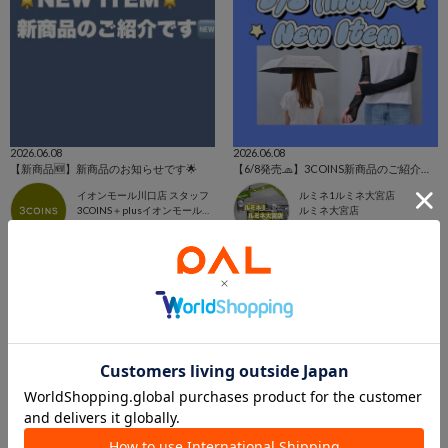
2026.06.08
2026.06.08
【新商品🆕】新商品のお知らせです🌟
【6/8発売🧢】3COINS新商品のご紹介✊🏻‪❤️‍🔥
イオンモール川口店 スタッフ
ルミネ1ルミネ大宮店
3COINS＋plusイオンモール川口店
ルミネ大宮店
3COINS
3COINS