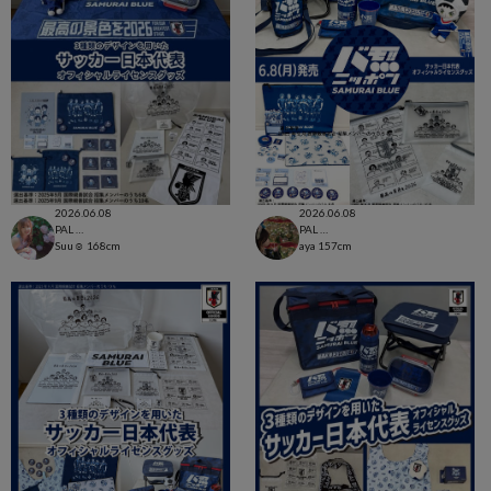
2026.06.08
2026.06.08
PAL CLOSET店
PAL CLOSET店
Suu☺︎
168cm
aya
157cm