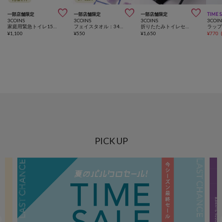



一部店舗限定
一部店舗限定
一部店舗限定
TIME 
3COINS
3COINS
3COINS
3COIN
家庭用緊急トイレ15個セット／SOBANI
フェイスタオル：34×82cm
折りたたみトイレセット／SOBANI
ラッ
¥
1,100
¥
550
¥
1,650
¥
770
PICK UP