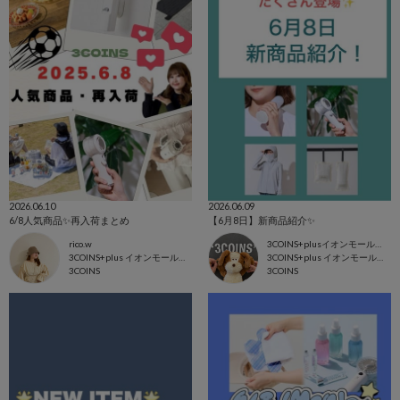
2026.06.10
2026.06.09
6/8人気商品✨再入荷まとめ
【6月8日】新商品紹介✨
rico.w
3COINS+plusイオンモール東浦店
3COINS+plus イオンモール日吉津店
3COINS+plus イオンモール東浦店
3COINS
3COINS