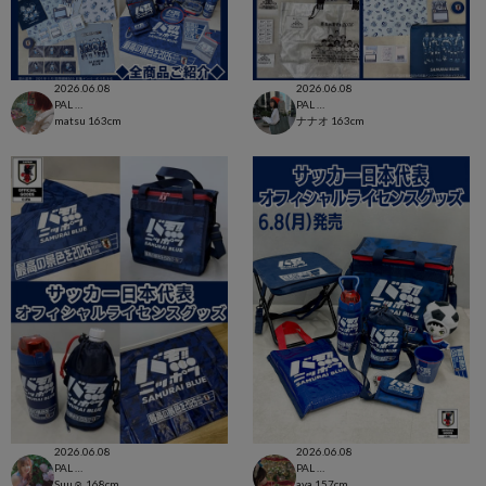
2026.06.08
2026.06.08
PAL CLOSET店
PAL CLOSET店
matsu
163cm
ナナオ
163cm
2026.06.08
2026.06.08
PAL CLOSET店
PAL CLOSET店
Suu☺︎
168cm
aya
157cm