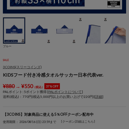
ブルー
SALE
3COINS(スリーコインズ)
KIDSフード付き冷感タオルサッカー日本代表ver.
¥
880
→
¥
550
37％OFF
（税込）
PALポイント:
5
ポイント獲得 [
PALポイントについて
]
送料(税込)：770円(税込5,000円以上のお買い上げで220円)[
詳細
]
【3COINS】対象商品に使える5％OFFクーポン配布中
[クーポン詳細はこちら]
使用期限： 2026/08/16 (日) 23:59まで