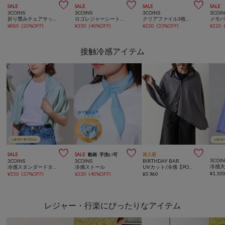



SALE
SALE
SALE
SALE
3COINS
3COINS
3COINS
3COIN
折り畳みチェアサッカー日本代表ver.
ロゴレジャーシートサッカー日本代表ver.
クリアファイル3枚セットサッカー日本代表ver.
¥
880
(
20%OFF
)
¥
330
(
40%OFF
)
¥
220
(
33%OFF
)
¥
220
接触冷感アイテム



SALE
SALE
動画
手洗い可
再入荷
3COIN
3COINS
3COINS
BIRTHDAY BAR
冷感スタンダードタオル：40×100cm
冷感ストール
UVカット/冷感【POST GENERAL】クイックドライフーディータオルBIG
¥
1,10
¥
550
(
37%OFF
)
¥
330
(
40%OFF
)
¥
3,960
レジャー・行楽にぴったりなアイテム