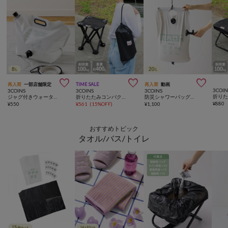



再入荷
一部店舗限定
TIME SALE
再入荷
動画
3COIN
3COINS
3COINS
3COINS
折り
ジャグ付きウォータータンク：8L／SOBANI
折りたたみコンパクトチェア
防災シャワーバッグ：20L／SOBANI
¥
880
¥
550
¥
561
(
15%OFF
)
¥
1,100
おすすめトピック
タオル/バス/トイレ