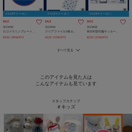
5％OFFクーポン
5％OFFクーポン
5％OFFクーポン
SALE
SALE
SALE
3COINS
3COINS
3COINS
ロゴメラミンプレートサッカー日本代表ver.
クリアファイル3枚セットサッカー日本代表ver.
BOOK型付箋サッカー日本代表ver.
¥330
(40%OFF)
¥220
(33%OFF)
¥220
(33%OFF)
このアイテムを見た人は
こんなアイテムも見ています
スタッフスナップ
＃キッズ