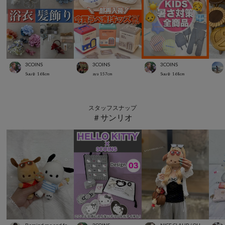
3COINS
3COINS
3COINS
Suu☺︎
168
cm
aya
157
cm
Suu☺︎
168
cm
スタッフスナップ
＃サンリオ