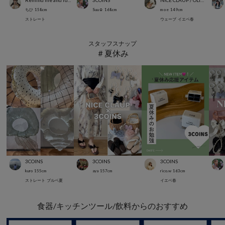
Remind me and forever
3COINS
NICE CLAUP / OLIVE des OLIVE OUTLET
ちひ
158
cm
Suu☺︎
168
cm
m o e
149
cm
ストレート
ウェーブ
イエベ春
スタッフスナップ
＃夏休み
3COINS
3COINS
3COINS
kuro
155
cm
aya
157
cm
rico.w
163
cm
ストレート
ブルベ夏
イエベ春
食器/キッチンツール/飲料からのおすすめ