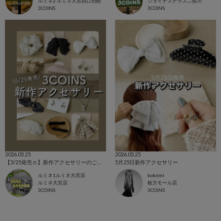
ルミネ2 ルミネ大宮西口別館
ジョイナステラス二俣川
3COINS
3COINS
2026.05.25
2026.05.25
【5/25発売👛】新作アクセサリーのご紹介๑ ᷇ 𖥦 ᷆๑)♡
5月25日新作アクセサリー
ルミネ1ルミネ大宮店
kokomi
ルミネ大宮店
枚方モール店
3COINS
3COINS