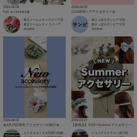
2026.06.04
2026.06.03
hair accessory🎀
👱🏻‍♀️NEWヘアアクセサリー🎀
東京ドームシティラクーア店
新さっぽろサンピアザ店
東京ドームシティ ラクーア
新さっぽろサンピアザ店
3COINS
3COINS
2026.06.02
2026.05.27
🎀5月25日発売 アクセサリーの紹介🎀
【新商品】5/25〜Summerアクセサリー🐳🐬
ルミネ２ルミネ大宮西口別館店
ジョイナステラス二俣川店