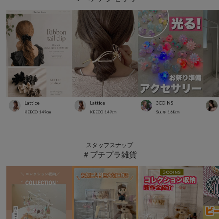
Lattice
Lattice
3COINS
KEECO
149
cm
KEECO
149
cm
Suu☺︎
168
cm
スタッフスナップ
＃プチプラ雑貨