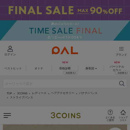
ログイン
ブランド
パーソナル
ベストヒット
オトナ
骨格診断
身長別
カラー
レディース
ヘアアクセサリー
バナナ/バンス
3COINS
TOP
ストライプバンス