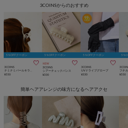
3COINSからのおすすめ
5％OFFクーポン
5％OFFクーポン
5％OFFクーポン
5％



NEW
3COINS
3COINS
3COIN
3COINS
ナミナミパールキラキラバンス
UVドライブグローブ
フチ
シアーチェックバンス
¥
550
¥
330
¥
550
¥
330
簡単ヘアアレンジの味方になるヘアアクセ