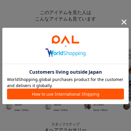
このアイテムを見た人は
こんなアイテムも見ています
スタッフスナップ
＃キッズアイテム
salut!
salut!
3COINS
momo.
164
cm
momo.
164
cm
Suu☺︎
168
cm
スタッフスナップ
＃ヘアアクセサリー