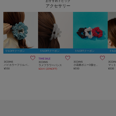
おすすめトピック
アクセサリー
5％OFFクーポン
5％OFFクーポン
5％OFFクーポン
5％



TIME SALE
3COINS
3COINS
3COIN
3COINS
バイカラーフリルバンス
小花柄ポニー3個セット
マッ
ラメフラワーバンス
¥
550
¥
550
¥
330
¥
264
(
20%OFF
)