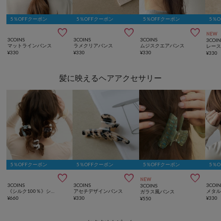
5％OFFクーポン
5％OFFクーポン
5％OFFクーポン
5％



NEW
3COINS
3COINS
3COINS
3COIN
マットラインバンス
ラメクリアバンス
ムジスクエアバンス
レー
¥
330
¥
330
¥
330
¥
330
髪に映えるヘアアクセサリー
5％OFFクーポン
5％OFFクーポン
5％OFFクーポン
5％



NEW
3COINS
3COINS
3COIN
3COINS
《シルク100％》シルクポニー3個セット
アセチデザインバンス
メタ
ガラス風バンス
¥
660
¥
330
¥
330
¥
550