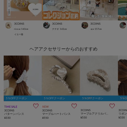
3COINS
3COINS
3COINS
rico.w
163
cm
ナナオ
163
cm
aya
157
cm
イエベ春
ヘアアクセサリーからのおすすめ
5％OFFクーポン
5％OFFクーポン
5％OFFクーポン
5％



TIME SALE
NEW
3COINS
3COIN
3COINS
3COINS
マーブルアクリルバンス
リボ
パターンバンス
マーブルハートバンス
¥
550
¥
330
¥
330
¥
550