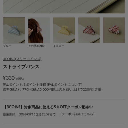
ブルー
その他 (MIX)
イエロー
3COINS(スリーコインズ)
ストライプバンス
¥
330
（税込）
PALポイント: 3
ポイント獲得 [
PALポイントについて
]
送料(税込)：770円(税込5,000円以上のお買い上げで220円)[
詳細
]
【3COINS】対象商品に使える5％OFFクーポン配布中
[クーポン詳細はこちら]
使用期限： 2026/08/16 (日) 23:59まで