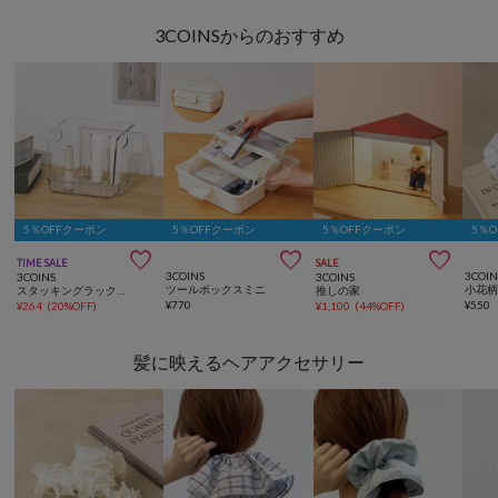
3COINSからのおすすめ
5％OFFクーポン
5％OFFクーポン
5％OFFクーポン
5％



TIME SALE
SALE
3COINS
3COIN
3COINS
3COINS
ツールボックスミニ
小花
スタッキングラック／コレクション収納
推しの家
¥
770
¥
550
¥
264
(
20%OFF
)
¥
1,100
(
44%OFF
)
髪に映えるヘアアクセサリー