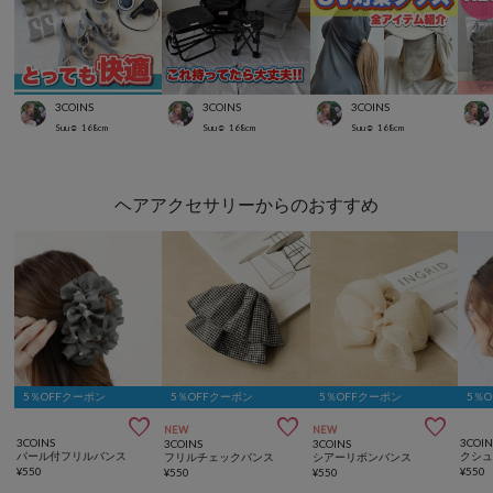
3COINS
3COINS
3COINS
Suu☺︎
168
cm
Suu☺︎
168
cm
Suu☺︎
168
cm
ヘアアクセサリーからのおすすめ
5％OFFクーポン
5％OFFクーポン
5％OFFクーポン
5％



NEW
NEW
3COINS
3COIN
3COINS
3COINS
パール付フリルバンス
フリルチェックバンス
シアーリボンバンス
¥
550
¥
550
¥
550
¥
550