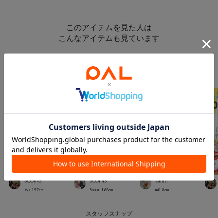
このアイテムを見た人は
こんなアイテムも見ています
スタッフスナップ
＃キッズアイテム
3COINS
3COINS
salut!
aya
157
cm
Suu☺︎
168
cm
mii
0
cm
スタッフスナップ