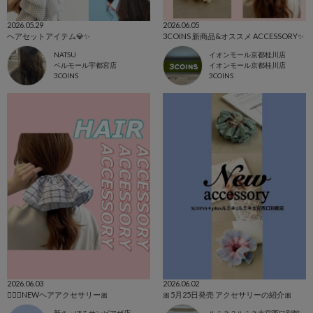
2026.05.29
2026.06.05
ヘアセットアイテム💎✨️
3COINS 新商品&オススメ ACCESSORY✨
NATSU
イオンモール京都桂川店
ベルモール宇都宮店
イオンモール京都桂川店
3COINS
3COINS
2026.06.03
2026.06.02
👱🏻‍♀️NEWヘアアクセサリー🎀
🎀5月25日発売 アクセサリーの紹介🎀
新さっぽろサンピアザ店
ルミネ２ルミネ大宮西口別館店