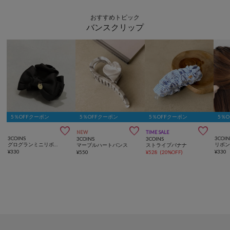
おすすめトピック
バンスクリップ
5％OFFクーポン
5％OFFクーポン
5％OFFクーポン
5％



NEW
TIME SALE
3COINS
3COIN
3COINS
3COINS
グログランミニリボンバンス
リボ
マーブルハートバンス
ストライプバナナ
¥
330
¥
330
¥
550
¥
528
(
20%OFF
)