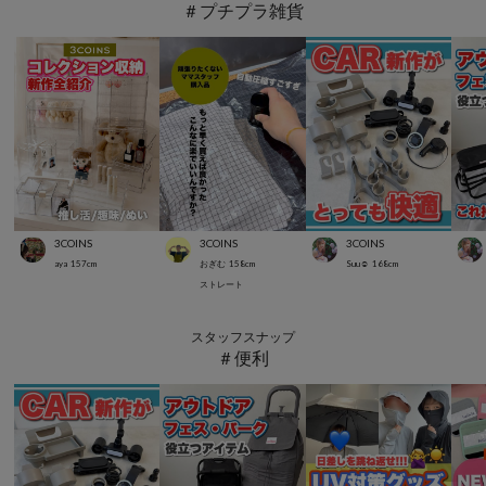
＃プチプラ雑貨
3COINS
3COINS
3COINS
aya
157
cm
おぎむ
158
cm
Suu☺︎
168
cm
ストレート
スタッフスナップ
＃便利