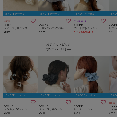
5％OFFクーポン
5％OFFクーポン
5％OFFクーポン
5％



NEW
TIME SALE
3COINS
3COIN
3COINS
3COINS
チェックハーフシュシュ
レー
シアーフリルバンス
コード付きシュシュ
¥
550
¥
550
¥
550
¥
440
(
20%OFF
)
おすすめトピック
アクセサリー
5％OFFクーポン
5％OFFクーポン
5％OFFクーポン
5％



NEW
3COINS
3COINS
3COINS
3COIN
《シルク100％》シルクポニー3個セット
ドットフリルシュシュ
レースシュシュ
¥
660
¥
550
¥
550
¥
550