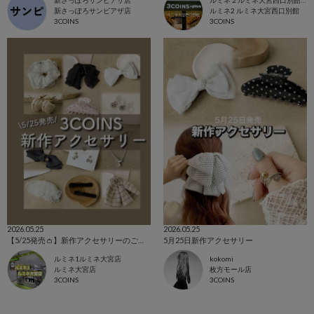
新さっぽろサンピアザ店
ルミネ2 ルミネ大宮西口別館
3COINS
3COINS
2026.05.25
2026.05.25
【5/25発売👛】新作アクセサリーのご紹介๑ ᷇ 𖥦 ᷆๑)♡
5月25日新作アクセサリー
ルミネ1ルミネ大宮店
kokomi
ルミネ大宮店
枚方モール店
3COINS
3COINS