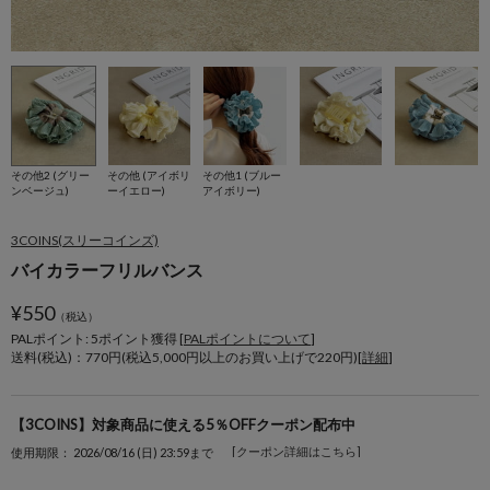
その他2 (グリー
その他 (アイボリ
その他1 (ブルー
ンベージュ)
ーイエロー)
アイボリー)
3COINS(スリーコインズ)
バイカラーフリルバンス
¥
550
（税込）
PALポイント: 5
ポイント獲得 [
PALポイントについて
]
送料(税込)：770円(税込5,000円以上のお買い上げで220円)[
詳細
]
【3COINS】対象商品に使える5％OFFクーポン配布中
[クーポン詳細はこちら]
使用期限： 2026/08/16 (日) 23:59まで