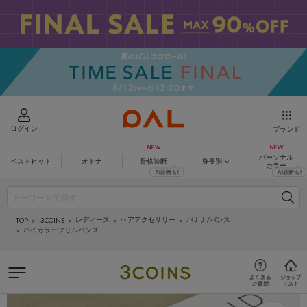
ログイン
ブランド
パーソナル
ベストヒット
オトナ
骨格診断
身長別
カラー
レディース
ヘアアクセサリー
バナナ/バンス
3COINS
TOP
バイカラーフリルバンス