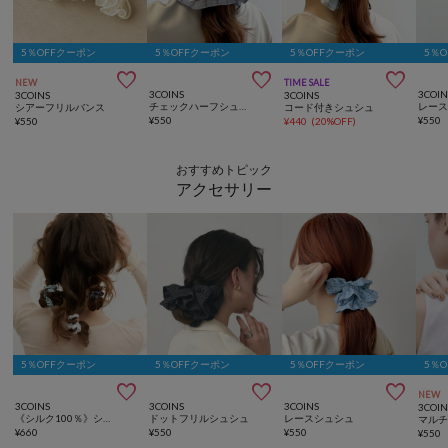
5％OFFクーポン
5％OFFクーポン
5％OFFクーポン
5％



NEW
TIME SALE
3COINS
3COIN
3COINS
3COINS
チェックハーフシュシュ
レー
シアーフリルバンス
コード付きシュシュ
¥
550
¥
550
¥
550
¥
440
(
20%OFF
)
おすすめトピック
アクセサリー
5％OFFクーポン
5％OFFクーポン
5％OFFクーポン
5％



NEW
3COINS
3COINS
3COINS
3COIN
《シルク100％》シルクポニー3個セット
ドットフリルシュシュ
レースシュシュ
¥
660
¥
550
¥
550
¥
550