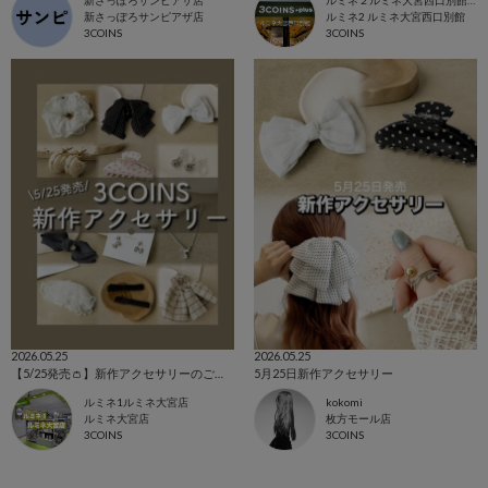
新さっぽろサンピアザ店
ルミネ2 ルミネ大宮西口別館
3COINS
3COINS
2026.05.25
2026.05.25
【5/25発売👛】新作アクセサリーのご紹介๑ ᷇ 𖥦 ᷆๑)♡
5月25日新作アクセサリー
ルミネ1ルミネ大宮店
kokomi
ルミネ大宮店
枚方モール店
3COINS
3COINS