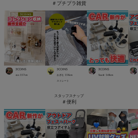
＃プチプラ雑貨
3COINS
3COINS
3COINS
aya
157
cm
おぎむ
158
cm
Suu☺︎
168
cm
ストレート
スタッフスナップ
＃便利