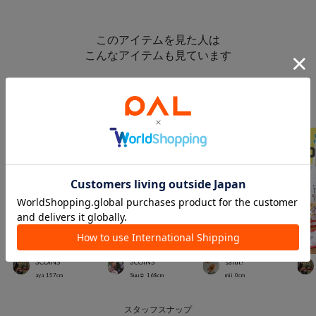
このアイテムを見た人は
こんなアイテムも見ています
スタッフスナップ
＃キッズアイテム
3COINS
3COINS
salut!
aya
157
cm
Suu☺︎
168
cm
mii
0
cm
スタッフスナップ