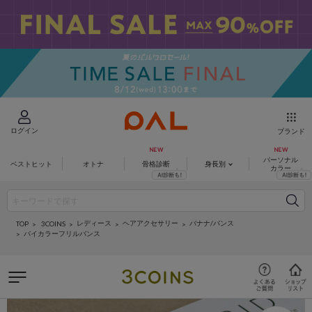
ログイン
ブランド
パーソナル
ベストヒット
オトナ
骨格診断
身長別
カラー
レディース
ヘアアクセサリー
バナナ/バンス
3COINS
TOP
バイカラーフリルバンス