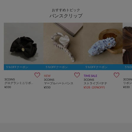
おすすめトピック
バンスクリップ
5％OFFクーポン
5％OFFクーポン
5％OFFクーポン
5％



NEW
TIME SALE
3COINS
3COIN
3COINS
3COINS
グログランミニリボンバンス
リボ
マーブルハートバンス
ストライプバナナ
¥
330
¥
330
¥
550
¥
528
(
20%OFF
)