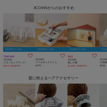
3COINSからのおすすめ
5％OFFクーポン
5％OFFクーポン
5％OFFクーポン
5％



TIME SALE
SALE
3COINS
3COIN
3COINS
3COINS
ツールボックスミニ
小花
スタッキングラック／コレクション収納
推しの家
¥
770
¥
550
¥
264
(
20%OFF
)
¥
1,100
(
44%OFF
)
髪に映えるヘアアクセサリー