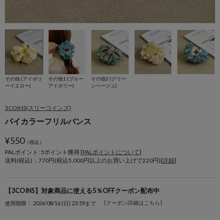
その他 (アイボリ
その他1 (ブルー
その他2 (グリー
ーイエロー)
アイボリー)
ンベージュ)
3COINS(スリーコインズ)
バイカラーフリルバンス
¥
550
（税込）
PALポイント: 5
ポイント獲得 [
PALポイントについて
]
送料(税込)：770円(税込5,000円以上のお買い上げで220円)[
詳細
]
【3COINS】対象商品に使える5％OFFクーポン配布中
[クーポン詳細はこちら]
使用期限： 2026/08/16 (日) 23:59まで