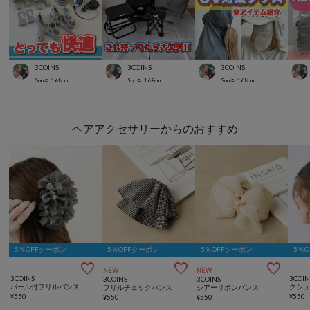
3COINS
3COINS
3COINS
Suu☺︎
168
cm
Suu☺︎
168
cm
Suu☺︎
168
cm
ヘアアクセサリーからのおすすめ
5％OFFクーポン
5％OFFクーポン
5％OFFクーポン
5％



NEW
NEW
3COINS
3COIN
3COINS
3COINS
パール付フリルバンス
フリルチェックバンス
シアーリボンバンス
¥
550
¥
550
¥
550
¥
550