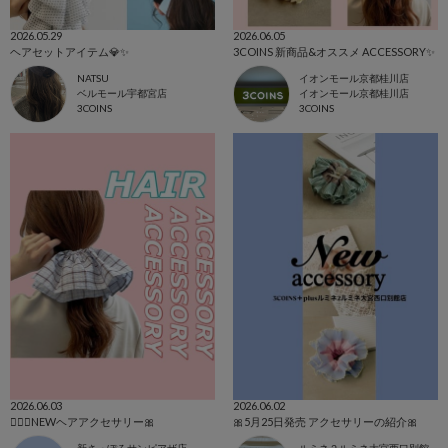
2026.05.29
2026.06.05
ヘアセットアイテム💎✨️
3COINS 新商品&オススメ ACCESSORY✨
NATSU
イオンモール京都桂川店
ベルモール宇都宮店
イオンモール京都桂川店
3COINS
3COINS
2026.06.03
2026.06.02
👱🏻‍♀️NEWヘアアクセサリー🎀
🎀5月25日発売 アクセサリーの紹介🎀
新さっぽろサンピアザ店
ルミネ２ルミネ大宮西口別館店