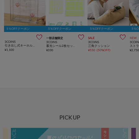
5％OFFクーポン
5％OFFクーポン
5％OFFクーポン
5％



一部店舗限定
SALE
NEW
3COINS
3COINS
3COINS
3COIN
引き出し式キーホルダーケース／コレクション収納
蓄光シール2枚セット／SOBANI
三角クッション
¥
1,100
¥
330
¥
550
(
50%OFF
)
¥
2,75
PICK UP