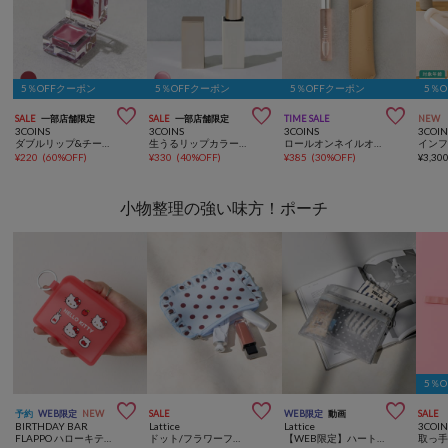
5％OFFクーポン
5％OFFクーポン
5％OFFクーポン
5％



SALE
一部店舗限定
SALE
一部店舗限定
TIME SALE
NEW
3COINS
3COINS
3COINS
3COIN
ダブルリップ&チークキューブ／and us
生うるリップカラー／and us
ロールオンネイルオイル／Elune
¥
220
(
60%OFF
)
¥
330
(
40%OFF
)
¥
385
(
30%OFF
)
¥
3,30
小物整理の強い味方！ポーチ
5％



予約
WEB限定
NEW
SALE
WEB限定
動画
SALE
BIRTHDAY BAR
Lattice
Lattice
3COIN
FLAPPO ハローキティ ポーチ
ドット/フラワーフリルポーチ
【WEB限定】ハートメッシュバッグインバッグ(横型)