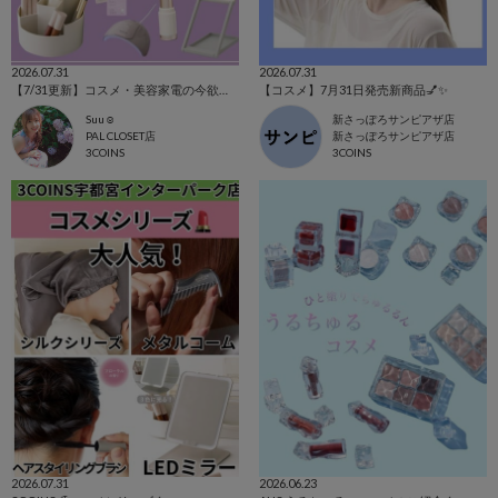
2026.07.31
2026.07.31
【7/31更新】コスメ・美容家電の今欲しいアイテム集めました！
【コスメ】7月31日発売新商品💅✨
Suu☺︎
新さっぽろサンピアザ店
PAL CLOSET店
新さっぽろサンピアザ店
3COINS
3COINS
2026.07.31
2026.06.23