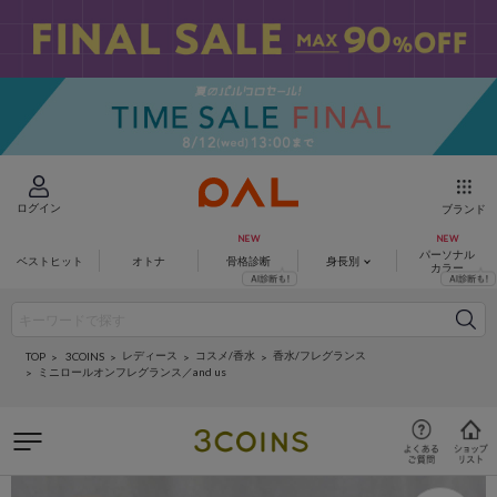
ログイン
ブランド
パーソナル
ベストヒット
オトナ
骨格診断
身長別
カラー
レディース
コスメ/香水
香水/フレグランス
3COINS
TOP
ミニロールオンフレグランス／and us