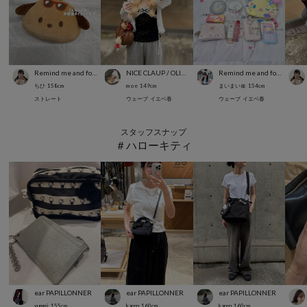
Remind me and forever
NICE CLAUP / OLIVE des OLIVE OUTLET
Remind me and forever
ちひ
158
cm
m o e
149
cm
まいまい🎀
154
cm
ストレート
ウェーブ
イエベ春
ウェーブ
イエベ春
スタッフスナップ
＃ハローキティ
ear PAPILLONNER
ear PAPILLONNER
ear PAPILLONNER
yummi
155
cm
karen
160
cm
karen
160
cm