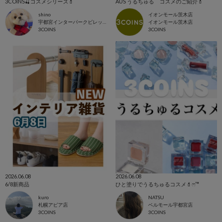
3COINS🍒コスメシリーズ💄
AUS うるちゅる コスメのご紹介💄
shino
イオンモール茨木店
宇都宮インターパークビレッジ店
イオンモール茨木店
3COINS
3COINS
2026.06.08
2026.06.08
6/8新商品
ひと塗りでうるちゅるコスメ💄ෆ˚*
kuro
NATSU
札幌アピア店
ベルモール宇都宮店
3COINS
3COINS