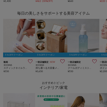
¥
1,430
¥
462
(
30%OFF
)
¥
660
¥
220
毎日の美しさをサポートする美容アイテム
5％OFFクーポン
5％OFFクーポン
5％OFFクーポン
5％



動画
一部店舗限定
NEW
一部店舗限定
一部店
3COINS
3COINS
3COINS
3COIN
スティックネイルライト／and us
持ち運べる大容量メイクボックス／and us
クールボディミスト／and us
¥
550
¥
1,650
¥
550
¥
2,20
おすすめトピック
インテリア/家電