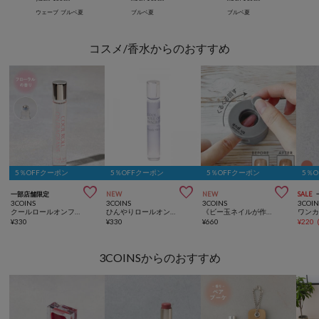
ウェーブ
ブルベ夏
ブルベ夏
ブルベ夏
コスメ/香水からのおすすめ
5％OFFクーポン
5％OFFクーポン
5％OFFクーポン
5％



一部店舗限定
NEW
NEW
SALE
3COINS
3COINS
3COINS
3COIN
クールロールオンフレグランス／and us
ひんやりロールオンフレグランス
《ビー玉ネイルが作れる》マグネイルメーカー／and us
¥
330
¥
330
¥
660
¥
220
3COINSからのおすすめ