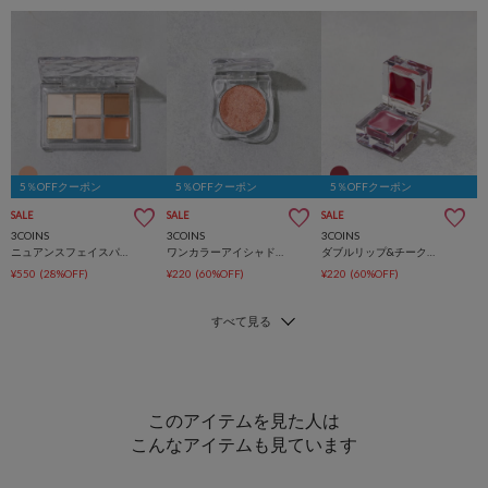
5％OFFクーポン
5％OFFクーポン
5％OFFクーポン
SALE
SALE
SALE
3COINS
3COINS
3COINS
ニュアンスフェイスパレット／and us
ワンカラーアイシャドウ／and us
ダブルリップ&チークキューブ／and us
¥550
(28%OFF)
¥220
(60%OFF)
¥220
(60%OFF)
このアイテムを見た人は
こんなアイテムも見ています