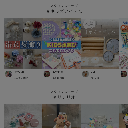
スタッフスナップ
＃キッズアイテム
3COINS
3COINS
salut!
Suu☺︎
168
cm
aya
157
cm
mii
0
cm
スタッフスナップ
＃サンリオ