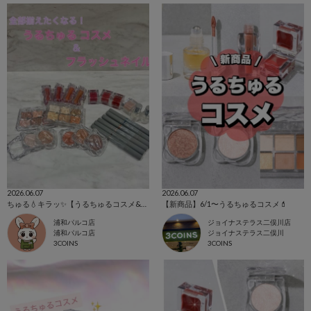
2026.06.07
2026.06.07
ちゅる💧キラッ✨【うるちゅるコスメ&フラッシュネイル】
【新商品】6/1〜うるちゅるコスメ💄
浦和パルコ店
ジョイナステラス二俣川店
浦和パルコ店
ジョイナステラス二俣川
3COINS
3COINS