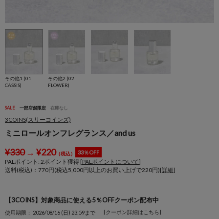
その他1 (01
その他2 (02
CASSIS)
FLOWER)
SALE
一部店舗限定
在庫なし
3COINS(スリーコインズ)
ミニロールオンフレグランス／and us
¥
330
→
¥
220
33％OFF
（税込）
PALポイント:
2
ポイント獲得 [
PALポイントについて
]
送料(税込)：770円(税込5,000円以上のお買い上げで220円)[
詳細
]
【3COINS】対象商品に使える5％OFFクーポン配布中
[クーポン詳細はこちら]
使用期限： 2026/08/16 (日) 23:59まで