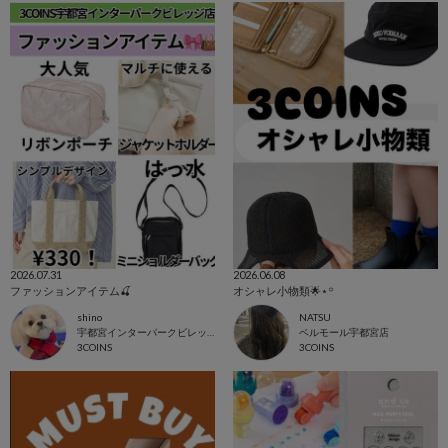
2026.07.31
2026.06.08
ファッションアイテム🍒
オシャレ小物類🌟⋆꙳
shino
NATSU
宇都宮インターパークビレッジ店
ベルモール宇都宮店
3COINS
3COINS