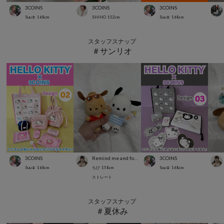
3COINS
3COINS
3COINS
Suu☺︎
168
cm
SHIHO
152
cm
Suu☺︎
168
cm
スタッフスナップ
＃サンリオ
3COINS
Remind me and forever
3COINS
Suu☺︎
168
cm
ちひ
158
cm
Suu☺︎
168
cm
ストレート
スタッフスナップ
＃夏休み