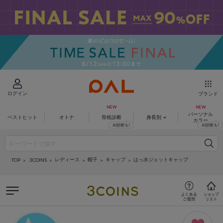
ログイン
ブランド
パーソナル
ベストヒット
オトナ
骨格診断
身長別
カラー
レディース
帽子
キャップ
はっ水ジェットキャップ
3COINS
TOP