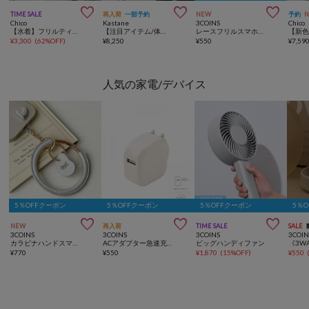



TIME SALE
再入荷
一部予約
NEW
予約
Chico
Kastane
3COINS
Chico
【水着】フリルティアードワンピース
【注目アイテム/体型カバー◎/新色追加/ジャガード&無地】フリルサッシュブラウス
レースフリルスマホストラップ
¥
3,300
(
62%OFF
)
¥
8,250
¥
550
¥
7,59
人気の家電/デバイス
5％OFFクーポン
5％OFFクーポン
5％OFFクーポン
5％



NEW
再入荷
TIME SALE
SALE
3COINS
3COINS
3COINS
3COIN
カラビナハンドスマホストラップ
ACアダプター急速充電
ビッグハンディファン
¥
770
¥
550
¥
1,870
(
15%OFF
)
¥
550