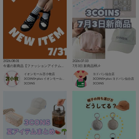
2026.08.01
2026.07.03
今週の新商品【ファッションアイテム編👒】
7月3日 新商品🆕🎶
イオンモール苫小牧店
ヨドバシ仙台店
3COINS+plus イオンモール苫小牧店
3COINS+plus ヨドバシ仙台店
3COINS
3COINS