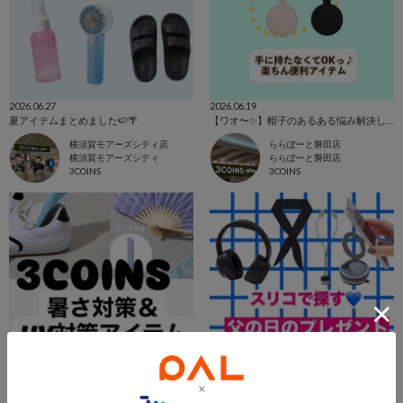
2026.06.27
2026.06.19
夏アイテムまとめました🍉🌴
【ワオ〜✨】帽子のあるある悩み解決します🔥
横須賀モアーズシティ店
ららぽーと磐田店
横須賀モアーズシティ
ららぽーと磐田店
3COINS
3COINS