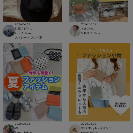
2026.06.17
2026.06.17
札幌アピア店
イオンモール太田店
kuro
155cm
SHIHO
152cm
ストレート
ブルベ夏
2026.06.13
2026.06.01
PAL CLOSET店
3COINS+plus イオンモール日吉津店
Suu☺︎
168cm
rico.w
163cm