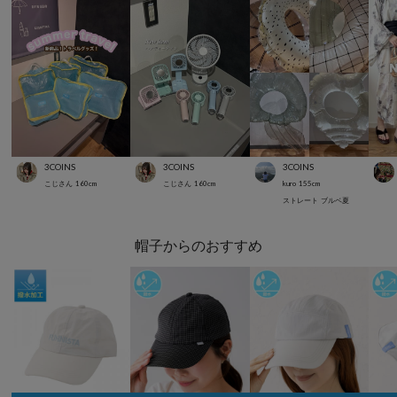
3COINS
3COINS
3COINS
こじさん
160
cm
こじさん
160
cm
kuro
155
cm
ストレート
ブルベ夏
帽子からのおすすめ