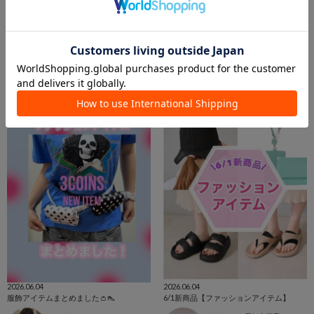
2026.06.08
2026.06.04
NEW🌞🌴暑さ＆UV対策アイテム🍹🍋
【おすすめ】父の日のプレゼント💙
NATSU
ゆめタウン出雲店
ベルモール宇都宮店
3COINS+plus ゆめタウン出雲店
3COINS
3COINS
2026.06.04
2026.06.04
服飾アイテムまとめました👛👠
6/1新商品【ファッションアイテム】