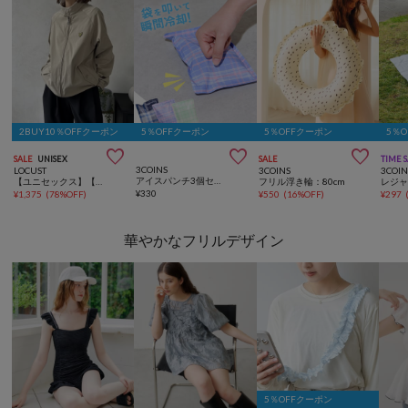
2BUY10％OFFクーポン
5％OFFクーポン
5％OFFクーポン
5％



SALE
UNISEX
SALE
TIME 
3COINS
LOCUST
3COINS
3COIN
アイスパンチ3個セット
【ユニセックス】【LYLE&SCOTT】スイングトップ
フリル浮き輪：80cm
¥
330
¥
1,375
(
78%OFF
)
¥
550
(
16%OFF
)
¥
297
華やかなフリルデザイン
5％OFFクーポン