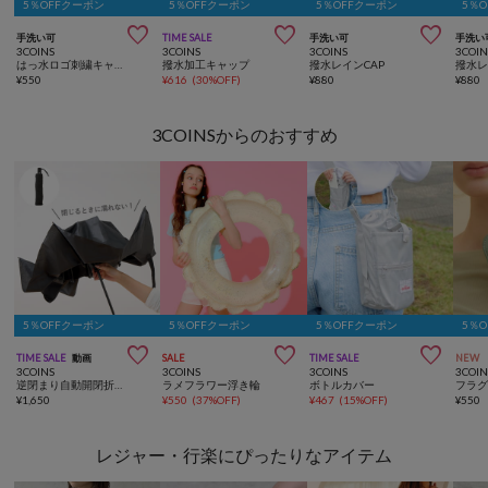
5％OFFクーポン
5％OFFクーポン
5％OFFクーポン
5％



手洗い可
TIME SALE
手洗い可
手洗い
3COINS
3COINS
3COINS
3COIN
はっ水ロゴ刺繍キャップ
撥水加工キャップ
撥水レインCAP
撥水レ
¥
550
¥
616
(
30%OFF
)
¥
880
¥
880
3COINSからのおすすめ
5％OFFクーポン
5％OFFクーポン
5％OFFクーポン
5％



TIME SALE
動画
SALE
TIME SALE
NEW
3COINS
3COINS
3COINS
3COIN
逆閉まり自動開閉折りたたみ傘
ラメフラワー浮き輪
ボトルカバー
フラ
¥
1,650
¥
550
(
37%OFF
)
¥
467
(
15%OFF
)
¥
550
レジャー・行楽にぴったりなアイテム