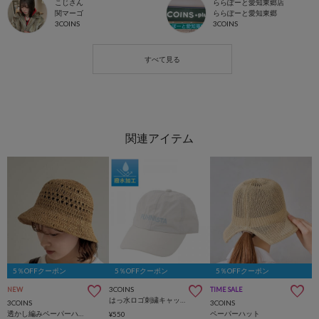
こじさん
ららぽーと愛知東郷店
関マーゴ
ららぽーと愛知東郷
3COINS
3COINS
5％OFFクーポン
5％OFFクーポン
5％OFFクーポン
3COINS
NEW
TIME SALE
はっ水ロゴ刺繍キャップ
3COINS
3COINS
透かし編みペーパーハット
ペーパーハット
¥550