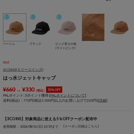
ベージュ
ブラック
ピンク系その他
(ライトピンク)
SALE
3COINS(スリーコインズ)
はっ水ジェットキャップ
¥
660
→
¥
330
50％OFF
（税込）
PALポイント:
3
ポイント獲得 [
PALポイントについて
]
送料(税込)：770円(税込5,000円以上のお買い上げで220円)[
詳細
]
【3COINS】対象商品に使える5％OFFクーポン配布中
[クーポン詳細はこちら]
使用期限： 2026/08/16 (日) 23:59まで