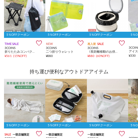
5％OFFクーポン
5％OFFクーポン
5％OFFクーポン
5％



TIME SALE
NEW
再入荷
SALE
3COIN
3COINS
3COINS
3COINS
折りたたみコンパクトチェア
二つ折りウォレット
《長距離移動のお供に》ポータブルトイレ／KIDS
¥
330
¥
561
(
15%OFF
)
¥
880
¥
880
(
60%OFF
)
持ち運び便利なアウトドアアイテム
5％OFFクーポン
5％OFFクーポン
5％OFFクーポン
5％



SALE
一部店舗限定
一部店舗限定
一部店舗限定
3COIN