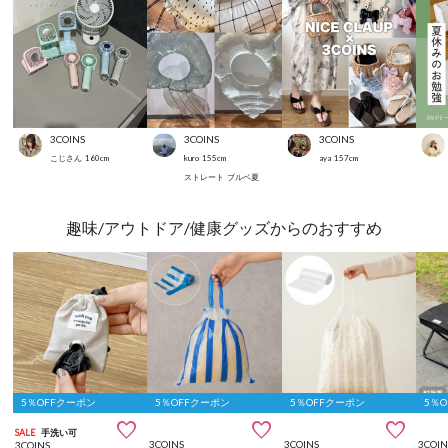
3COINS
3COINS
3COINS
こじさん
160
cm
kuro
155
cm
aya
157
cm
ストレート
ブルベ夏
趣味/アウトドア/健康グッズからのおすすめ
5％OFFクーポン
5％OFFクーポン
5％OFFクーポン
5％



SALE
手洗い可
3COINS
3COINS
3COIN
3COINS