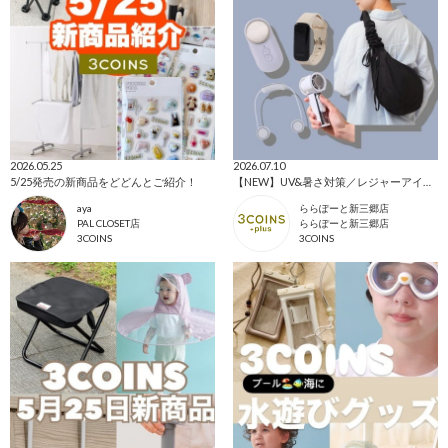
2026.05.25
2026.07.10
5/25発売の新商品をどどんとご紹介！
【NEW】UV&暑さ対策／レジャーアイテム🌤
aya
ららぽーと新三郷店
PAL CLOSET店
ららぽーと新三郷店
3COINS
3COINS