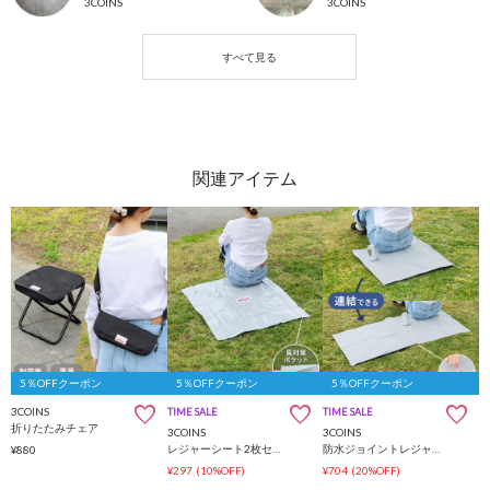
3COINS
3COINS
5％OFFクーポン
5％OFFクーポン
5％OFFクーポン
3COINS
TIME SALE
TIME SALE
折りたたみチェア
3COINS
3COINS
レジャーシート2枚セット：80×80cm
防水ジョイントレジャーシート：60×60cm
¥880
¥297
(10%OFF)
¥704
(20%OFF)