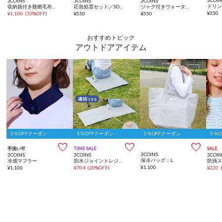
3COINS
3COINS
3COINS
ドリン
収納袋付き難燃毛布：150×130cm／SOBANI
応急処置セット／SOBANI
ジャグ付きウォータータンク：8L／SOBANI
¥
330
¥
1,100
(
33%OFF
)
¥
550
¥
550
おすすめトピック
アウトドアアイテム
5％OFFクーポン
5％OFFクーポン
5％OFFクーポン
5％



手洗い可
TIME SALE
SALE
3COINS
3COINS
3COINS
3COIN
保冷バッグ：L
冷感マフラー
防水ジョイントレジャーシート：60×60cm
防滴
¥
1,100
¥
1,100
¥
704
(
20%OFF
)
¥
220