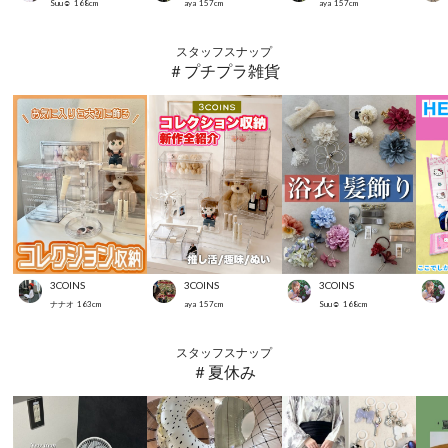
Suu☺︎
168
cm
aya
157
cm
aya
157
cm
スタッフスナップ
＃プチプラ雑貨
3COINS
3COINS
3COINS
ナナオ
163
cm
aya
157
cm
Suu☺︎
168
cm
スタッフスナップ
＃夏休み