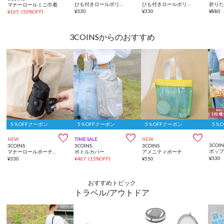
ひも付きロールポリ袋：SS（50枚入り）
ひも付きロールポリ袋：M（30枚入り）
折り
マナーロールミニ巾着
¥
330
¥
330
¥
880
¥
165
(
50%OFF
)
3COINSからのおすすめ
5％OFFクーポン
5％OFFクーポン
5％OFFクーポン
5％



NEW
TIME SALE
NEW
3COIN
3COINS
3COINS
3COINS
マナーロールポーチ／KIDSトラベル
ボトルカバー
アメニティポーチ
¥
330
¥
330
¥
467
(
15%OFF
)
¥
550
おすすめトピック
トラベル/アウトドア