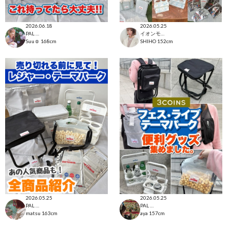
2026.06.18
2026.05.25
PAL CLOSET店
イオンモール太田店
Suu☺︎
168cm
SHIHO
152cm
2026.05.25
2026.05.25
PAL CLOSET店
PAL CLOSET店
matsu
163cm
aya
157cm