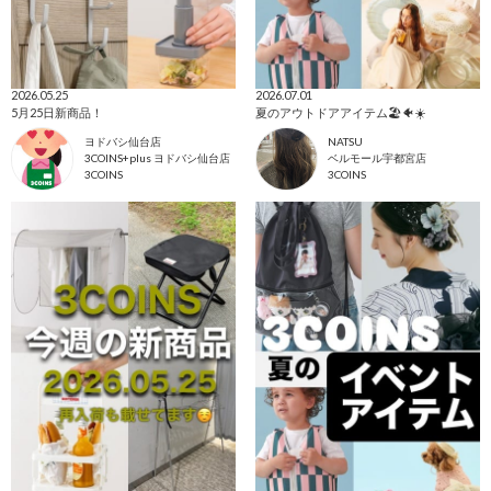
2026.05.25
2026.07.01
5月25日新商品！
夏のアウトドアアイテム🏖🐠☀️
ヨドバシ仙台店
NATSU
3COINS+plus ヨドバシ仙台店
ベルモール宇都宮店
3COINS
3COINS