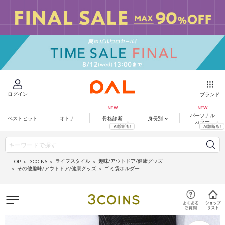
ログイン
ブランド
パーソナル
ベストヒット
オトナ
骨格診断
身長別
カラー
ライフスタイル
趣味/アウトドア/健康グッズ
3COINS
TOP
その他趣味/アウトドア/健康グッズ
ゴミ袋ホルダー