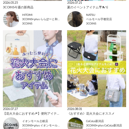
2026.05.25
2026.07.21
3COINS今週の新商品
夏のイベントアイテム👘🐬🫧‪
HITOMI
NATSU
3COINS+plus ららぽーと和泉店
ベルモール宇都宮店
3COINS
3COINS
2026.07.27
2026.08.01
【花火大会におすすめ🎆】便利アイテム特集❕
《おすすめ》花火大会にオススメ
イオンモール土岐店
CoCoLo新潟店
3COINS+plus イオンモール土岐店
3COINS+plus CoCoLo新潟店