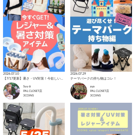
2026.07.10
2026.07.29
【7/17更新】暑さ・UV対策！今欲しいアイテム集めました☺
テーマパークの持ち物はコレ！
Suu☺︎
aya
PAL CLOSET店
PAL CLOSET店
3COINS
3COINS