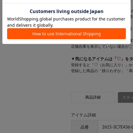
※お支払い方法がd払い・メルペイ
一部商品のキャンセルが発生した際
す。
お客様にはご迷惑をおかけいたしま
※一部の商品では、商品仕様や在庫
店舗在庫を表示していない場合がご
▼気になるアイテムは「
♡
」を
登録すると「♡（お気に入り）」か
登録した商品の「残りわずか」「再
商品詳細
スタッ
アイテム詳細
品番
2615-3C7E436-