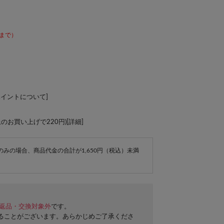
59まで）
ポイントについて
]
上のお買い上げで220円)[
詳細
]
e商品のみの場合、商品代金の合計が1,650円（税込）未満
返品・交換対象外
です。
ることがございます。あらかじめご了承くださ