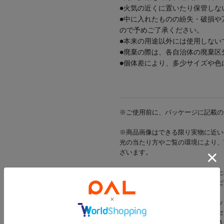
●火気の近くに置いたり保管しな
●中に入れたものの紛失・破損や
ので予めご了承ください。
●本来の用途以外には使用しない
●廃棄の際は、各自治体の廃棄区
●個体差により、多少サイズや色
※ご使用前に、パッケージに記載の
※商品画像はできる限り実物に近い
光の当たり方やご覧の環境により、
ざいます。
※出荷前に商品不具合が確認された
該当商品をキャンセルさせていただ
※当店では店舗とオンラインショッ
在庫状況により一部商品をキャンセ
在庫をご用意できた商品のみ発送さ