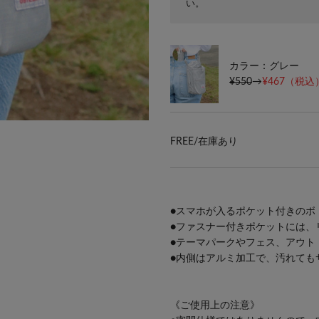
い。
カラー：グレー
¥550
→
¥467
（税込）
身長：161cm
FREE/
在庫あり
●スマホが入るポケット付きのボ
●ファスナー付きポケットには、
●テーマパークやフェス、アウト
●内側はアルミ加工で、汚れても
《ご使用上の注意》