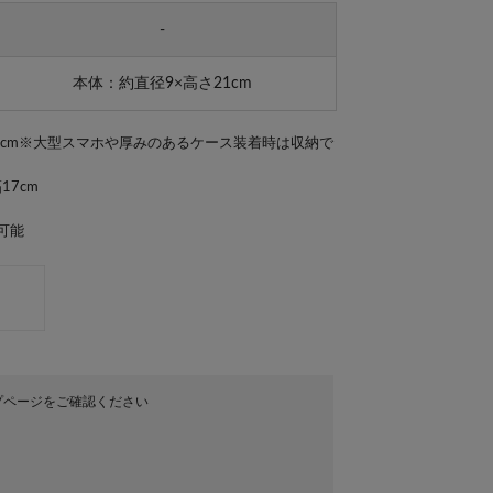
-
本体：約直径9×高さ21cm
7cm※大型スマホや厚みのあるケース装着時は収納で
17cm
可能
プページをご確認ください