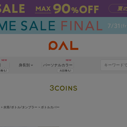
断
身長別
パーソナル
カラー
>
水筒/ボトル/タンブラー
>
ボトルカバー