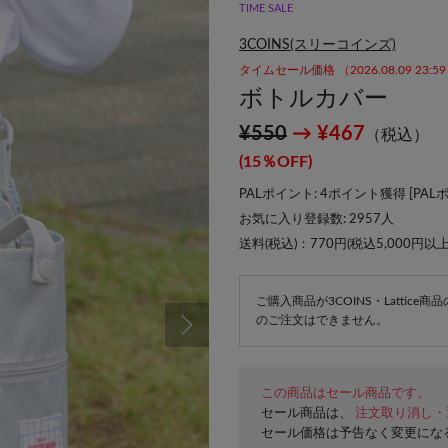
TIME SALE
3COINS(スリーコインズ)
タイムセール価格 （2026.08.09 23:
ボトルカバー
¥550
→ ¥467
（税込）
(15％OFF)
PALポイント: 4ポイント獲得 [
PAL
お気に入り登録数:
2957
人
送料(税込)：770円(税込5,000円以
ご購入商品が3COINS・Lattic
のご注文はできません。
この商品はセール商品です。
セール商品は、
注文取り消し・
セール価格は予告なく変更にな