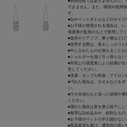
●密閉仕様ではありませんので、
できません。また、環境や使用
す。
●缶やペットボトルなどのサイズ
●お子様が使用される場合は、シ
保護者の監視のもとで使用して
●遊具やドアノブ、乗り物などに
●使用する際は、蓋をしっかりと
●中に入れたものが落ちることが
●ショルダーを強く引っ張らない
●外気との温度差により結露が生
意してください。
●洗濯・タンブル乾燥・アイロン
●汚れた場合は、タオルなどを水
い。
●汗や水濡れなど湿った状態や摩
ください。
●濡れた場合は形を整え陰干しし
●無理な詰め込みや、鋭利なもの
●お子様やペットの手の届かない
●高温多湿を避け、通気性の良い