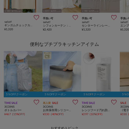



手洗い可
手洗い可
手洗い
salut!
salut!
salut!
salut!
ギンガムチェックカーテン180×110cm
シフォンカーテン：220×200cm
センターラインレースカーテン：180×105cm
¥
1,320
¥
2,420
¥
1,320
¥
1,32
便利なプチプラキッチンアイテム
5％OFFクーポン
5％OFFクーポン
5％OFFクーポン
5％



TIME SALE
再入荷
SALE
TIME SALE
SALE
3COINS
3COINS
3COINS
3COIN
ボトルカバー
お米保存用シリコーンバッグ：2L／KITINTO
レンジフード汚れ防止シート：6m／KITINTO
¥
467
(
15%OFF
)
¥
330
(
40%OFF
)
¥
297
(
10%OFF
)
¥
330
おすすめトピック