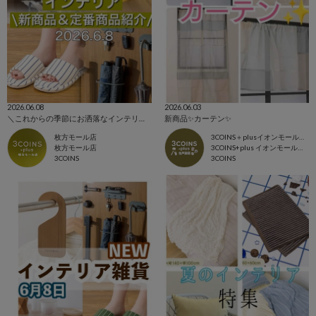
2026.06.08
2026.06.03
＼これからの季節にお洒落なインテリアアイテム！／
新商品✨カーテン✨
枚方モール店
3COINS＋plusイオンモール北戸田店
枚方モール店
3COINS+plus イオンモール北戸田店
3COINS
3COINS