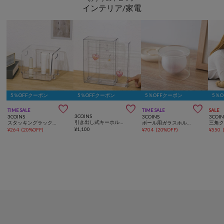
インテリア/家電
5％OFFクーポン
5％OFFクーポン
5％OFFクーポン
5％



TIME SALE
TIME SALE
SALE
3COINS
3COINS
3COINS
3COIN
引き出し式キーホルダーケース／コレクション収納
スタッキングラック／コレクション収納
ボール用ガラスホルダー
三角
¥
1,100
¥
264
(
20%OFF
)
¥
704
(
20%OFF
)
¥
550