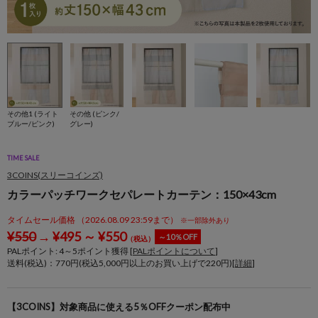
その他1 (ライト
その他 (ピンク/
ブルー/ピンク)
グレー)
TIME SALE
3COINS(スリーコインズ)
カラーパッチワークセパレートカーテン：150×43cm
タイムセール価格 （2026.08.09 23:59まで）
※一部除外あり
¥
550
→
¥
495
～
¥
550
～10％OFF
（税込）
PALポイント:
4
～
5
ポイント獲得 [
PALポイントについて
]
送料(税込)：770円(税込5,000円以上のお買い上げで220円)[
詳細
]
【3COINS】対象商品に使える5％OFFクーポン配布中