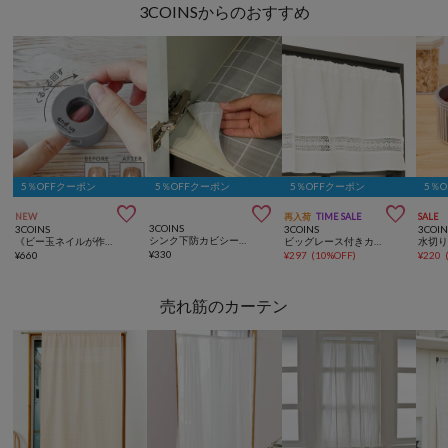
3COINSからのおすすめ
5％OFFクーポン
5％OFFクーポン
5％OFFクーポン
5％



NEW
再入荷
TIME SALE
SALE
3COINS
3COINS
3COINS
3COIN
シンク下防カビシート：3m／KITINTO
《ビー玉ネイルが作れる》マグネイルメーカー／and us
ビッグレース付きカフェカーテン：45×105cm
¥
330
¥
660
¥
297
(
10%OFF
)
¥
220
売れ筋のカーテン