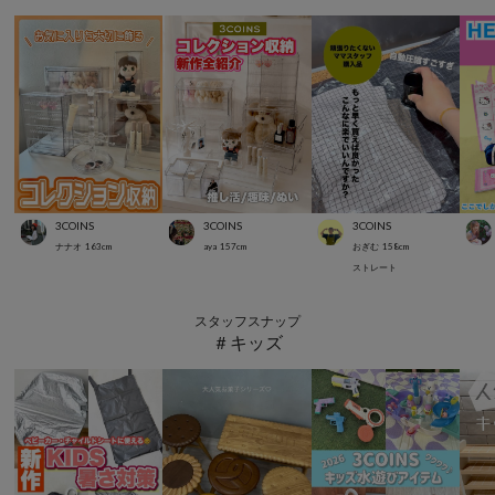
3COINS
3COINS
3COINS
ナナオ
163
cm
aya
157
cm
おぎむ
158
cm
ストレート
スタッフスナップ
＃キッズ