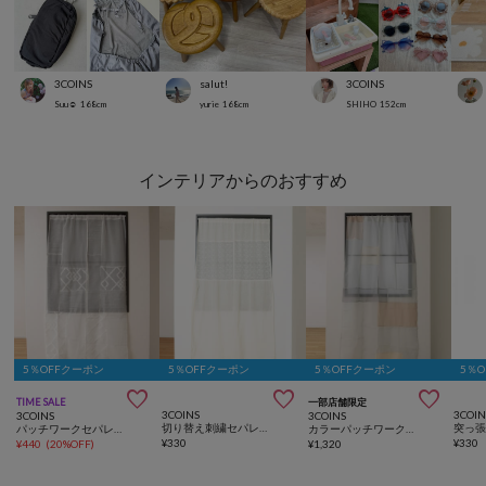
3COINS
salut!
3COINS
Suu☺︎
168
cm
yurie
168
cm
SHIHO
152
cm
インテリアからのおすすめ
5％OFFクーポン
5％OFFクーポン
5％OFFクーポン
5％



TIME SALE
一部店舗限定
3COINS
3COIN
3COINS
3COINS
切り替え刺繍セパレートカーテン：150×43cm
突っ張
パッチワークセパレートカーテン：150×43cm
カラーパッチワークスタイルカーテン：180×100cm
¥
330
¥
330
¥
440
(
20%OFF
)
¥
1,320