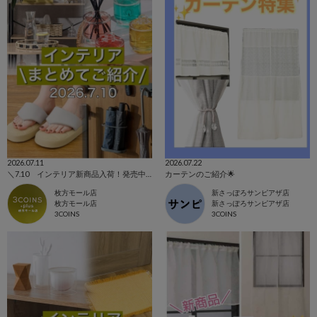
2026.07.11
2026.07.22
＼7.10 インテリア新商品入荷！発売中アイテムまとめてご紹介！／
カーテンのご紹介🌟
枚方モール店
新さっぽろサンピアザ店
枚方モール店
新さっぽろサンピアザ店
3COINS
3COINS