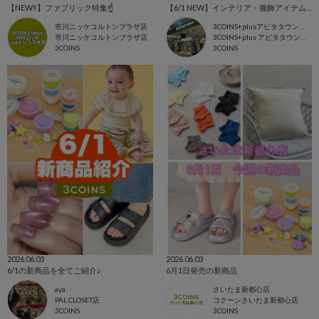
【NEW‼️】ファブリック特集☝️
【6/1 NEW】インテリア・服飾アイテム入荷👒
市川ニッケコルトンプラザ店
3COINS+plusアピタタウン稲沢店
市川ニッケコルトンプラザ店
3COINS+plus アピタタウン稲沢店
3COINS
3COINS
2026.06.03
2026.06.03
6/1の新商品を全てご紹介♪
6月1日発売の新商品
aya
さいたま新都心店
PAL CLOSET店
コクーンさいたま新都心店
3COINS
3COINS