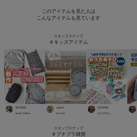
このアイテムを見た人は
こんなアイテムも見ています
スタッフスナップ
＃キッズアイテム
3COINS
salut!
3COINS
Suu☺︎
168
cm
mii
0
cm
aya
157
cm
スタッフスナップ
＃プチプラ雑貨