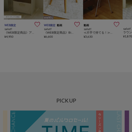



WEB限定
WEB限定
動画
動画
salut!
salut!
salut!
salut!
《WEB限定商品》アイアンウッド2段アーチラック
《WEB限定商品》Biscuitスツール／gâteau
≪片手で持てる！≫トライポッドラウンドサイドテーブル／starburst
¥
1,87
¥
4,950
¥
6,600
¥
3,630
PICK UP