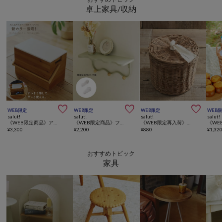
卓上家具/収納



WEB限定
WEB限定
WEB限定
WEB
salut!
salut!
salut!
salut!
《WEB限定商品》アイロン収納ボックス
《WEB限定商品》フック付きウェーブウォールシェルフ
《WEB限定再入荷》ラタンフタ付きラウンドバスケット：L
¥
3,300
¥
2,200
¥
880
¥
1,32
おすすめトピック
家具