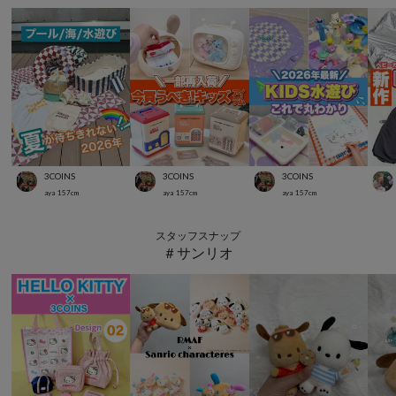
3COINS
3COINS
3COINS
aya
157
cm
aya
157
cm
aya
157
cm
スタッフスナップ
＃サンリオ