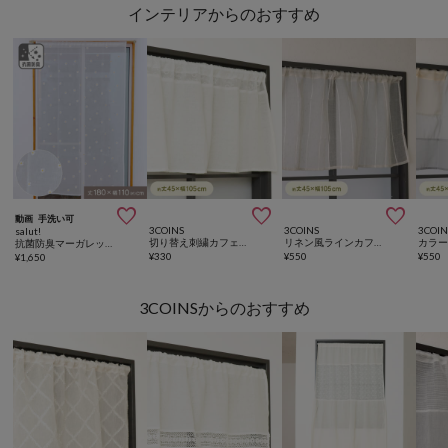
インテリアからのおすすめ



動画
手洗い可
3COINS
3COINS
3COIN
salut!
切り替え刺繍カフェカーテン：45×105cm
リネン風ラインカフェカーテン：45×105cm
抗菌防臭マーガレット刺繍カーテン：180×110cm
¥
330
¥
550
¥
550
¥
1,650
3COINSからのおすすめ