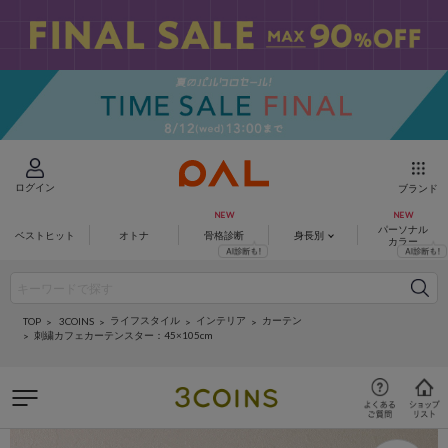
ログイン
ブランド
パーソナル
ベストヒット
オトナ
骨格診断
身長別
カラー
ライフスタイル
インテリア
カーテン
3COINS
TOP
刺繍カフェカーテンスター：45×105cm