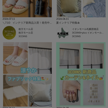
2026.07.11
2026.06.11
＼7.10 インテリア新商品入荷！発売中アイテムまとめてご紹介！／
夏インテリア特集⛵️
枚方モール店
イオンモール札幌苗穂店
枚方モール店
3COINS+plus イオンモール札幌苗穂店
3COINS
3COINS
2026.06.11
2026.06.09