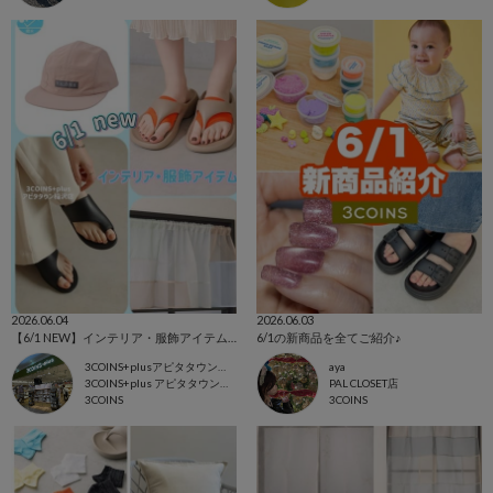
2026.06.04
2026.06.03
【6/1 NEW】インテリア・服飾アイテム入荷👒
6/1の新商品を全てご紹介♪
3COINS+plusアピタタウン稲沢店
aya
3COINS+plus アピタタウン稲沢店
PAL CLOSET店
3COINS
3COINS