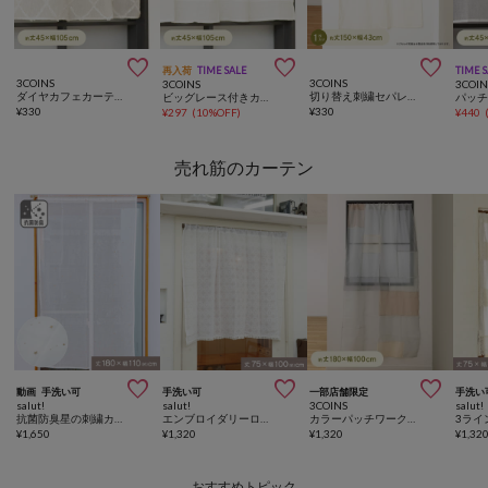



再入荷
TIME SALE
TIME 
3COINS
3COINS
3COINS
3COIN
ダイヤカフェカーテン：45×105cm
切り替え刺繍セパレートカーテン：150×43cm
ビッグレース付きカフェカーテン：45×105cm
¥
330
¥
330
¥
297
(
10%OFF
)
¥
440
売れ筋のカーテン



動画
手洗い可
手洗い可
一部店舗限定
手洗い
salut!
salut!
3COINS
salut!
抗菌防臭星の刺繍カーテン：180×110cm
エンブロイダリーロングカフェカーテン：75×100cm
カラーパッチワークスタイルカーテン：180×100cm
¥
1,650
¥
1,320
¥
1,320
¥
1,32
おすすめトピック