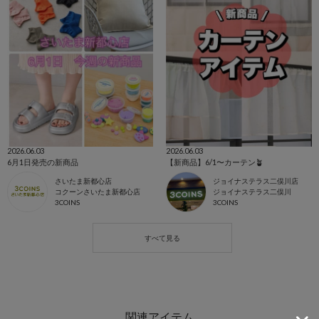
2026.06.03
2026.06.03
6月1日発売の新商品
【新商品】6/1〜カーテン🪴
さいたま新都心店
ジョイナステラス二俣川店
コクーンさいたま新都心店
ジョイナステラス二俣川
3COINS
3COINS