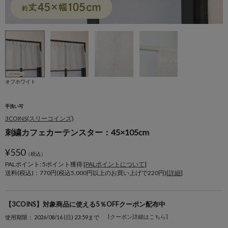
オフホワイト
手洗い可
3COINS(スリーコインズ)
刺繍カフェカーテンスター：45×105cm
¥
550
（税込）
PALポイント: 5
ポイント獲得 [
PALポイントについて
]
送料(税込)：770円(税込5,000円以上のお買い上げで220円)[
詳細
]
【3COINS】対象商品に使える5％OFFクーポン配布中
[クーポン詳細はこちら]
使用期限： 2026/08/16 (日) 23:59まで