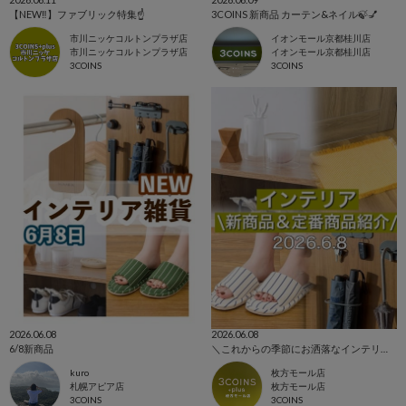
【NEW‼️】ファブリック特集☝️
3COINS 新商品 カーテン&ネイル🍃💅
市川ニッケコルトンプラザ店
イオンモール京都桂川店
市川ニッケコルトンプラザ店
イオンモール京都桂川店
3COINS
3COINS
2026.06.08
2026.06.08
6/8新商品
＼これからの季節にお洒落なインテリアアイテム！／
kuro
枚方モール店
札幌アピア店
枚方モール店
3COINS
3COINS