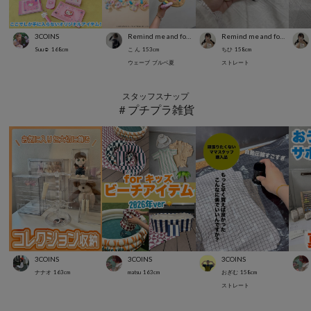
3COINS
Remind me and forever
Remind me and forever
Suu☺︎
168
cm
こ ん
153
cm
ちひ
158
cm
ウェーブ
ブルベ夏
ストレート
スタッフスナップ
＃プチプラ雑貨
3COINS
3COINS
3COINS
ナナオ
163
cm
matsu
163
cm
おぎむ
158
cm
ストレート