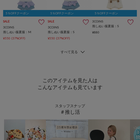
5％OFFクーポン
5％OFFクーポン
5％OFFクーポン
3COINS
SALE
SALE
推しぬい服夏服：S
3COINS
3COINS
推しぬい服夏服：M
推しぬい服夏服：S
¥880
¥550
(37%OFF)
¥550
(37%OFF)
このアイテムを見た人は
こんなアイテムも見ています
スタッフスナップ
＃推し活