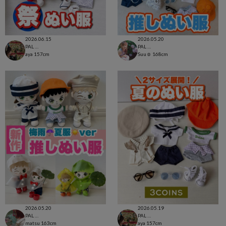
2026.06.15
2026.05.20
PAL CLOSET店
PAL CLOSET店
aya
157cm
Suu☺︎
168cm
2026.05.20
2026.05.19
PAL CLOSET店
PAL CLOSET店
matsu
163cm
aya
157cm