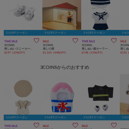
5％OFFクーポン
5％OFFクーポン
5％OFFクーポン
5％



TIME SALE
SALE
TIME SALE
SALE
3COINS
3COINS
3COINS
3COIN
推しぬいスニーカー：S
推しの家
推しぬい服セーラー：M
¥
297
(
10%OFF
)
¥
1,100
(
44%OFF
)
¥
748
(
15%OFF
)
¥
330
3COINSからのおすすめ
5％OFFクーポン
5％OFFクーポン
5％OFFクーポン
5％



TIME SALE
SALE
SALE