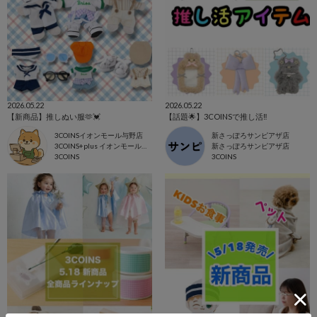
2026.05.22
2026.05.22
【新商品】推しぬい服🫶💓
【話題🌟】3COINSで推し活‼️
3COINSイオンモール与野店
新さっぽろサンピアザ店
3COINS+plus イオンモール与野店
新さっぽろサンピアザ店
3COINS
3COINS