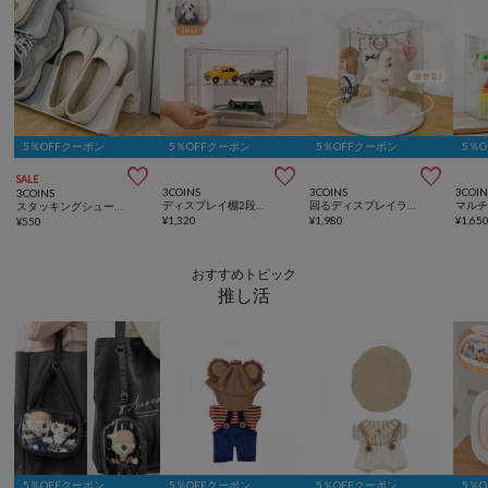
5％OFFクーポン
5％OFFクーポン
5％OFFクーポン
5％



SALE
3COINS
3COINS
3COIN
3COINS
ディスプレイ棚2段／コレクション収納
回るディスプレイラック／コレクション収納
スタッキングシューズ収納
¥
1,320
¥
1,980
¥
1,65
¥
550
おすすめトピック
推し活
5％OFFクーポン
5％OFFクーポン
5％OFFクーポン
5％