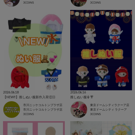
3COINS
3COINS
2026.06.18
2026.06.16
【NEW‼️】推しぬい服新作入荷👏🏻
推しぬい服🏮👘
市川ニッケコルトンプラザ店
東京ドームシティラクーア店
市川ニッケコルトンプラザ店
東京ドームシティ ラクーア
3COINS
3COINS