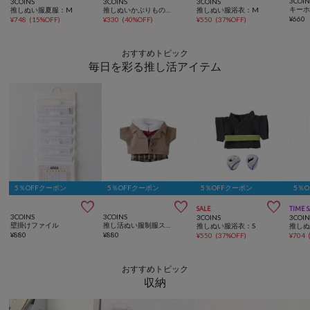
3COIN
3COINS
3COINS
3COINS
推しぬい服夏服：M
推しぬいかぶりものかき氷：M
推しぬい服浴衣：M
¥
660
¥
748
(
15%OFF
)
¥
330
(
40%OFF
)
¥
550
(
37%OFF
)
おすすめトピック
毎日を彩る推し活アイテム
5％OFFクーポン
5％OFFクーポン
5％OFFクーポン
5％



SALE
TIME 
3COINS
3COINS
3COINS
3COIN
壁掛けファイル
推し活ぬい服制服スカート：M
推しぬい服浴衣：S
¥
880
¥
880
¥
550
(
37%OFF
)
¥
704
おすすめトピック
収納