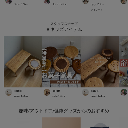
Suu☺︎
168
cm
Suu☺︎
168
cm
ちひ
158
cm
ストレート
スタッフスナップ
＃キッズアイテム
salut!
salut!
salut!
momo.
164
cm
mako
157
cm
momo.
164
cm
趣味/アウトドア/健康グッズからのおすすめ