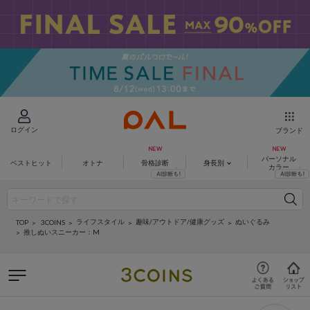
ログイン
ブランド
パーソナル
ベストヒット
オトナ
骨格診断
身長別
カラー
ライフスタイル
趣味/アウトドア/健康グッズ
ぬいぐるみ
3COINS
TOP
推しぬいスニーカー：M