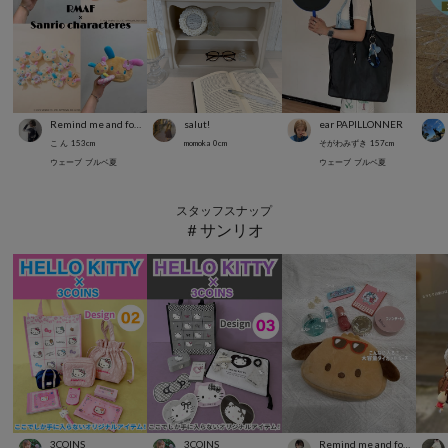
Remind me and forever
salut!
ear PAPILLONNER
こ ん
153
cm
momoka
0
cm
そがわみずき
157
cm
ウェーブ
ブルベ夏
ウェーブ
ブルベ夏
スタッフスナップ
＃サンリオ
3COINS
3COINS
Remind me and forever