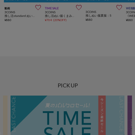



動画
TIME SALE
WEB
3COINS
3COINS
3COINS
3COIN
推しぬい服夏服：S
推し活standard ぬいポーチ
推し活ぬい服くまみみ：S
¥
880
¥
880
¥
704
(
20%OFF
)
¥
880
PICK UP