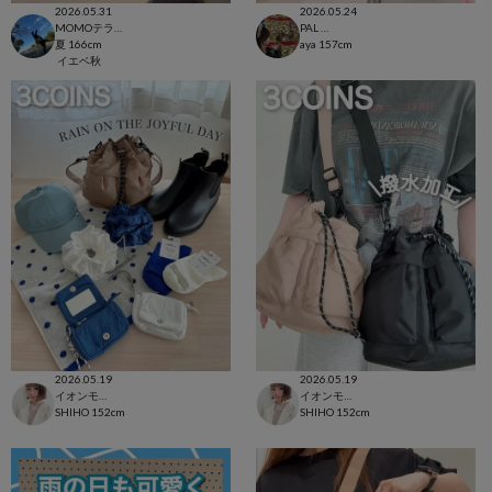
2026.05.31
2026.05.24
MOMOテラス六地蔵店
PAL CLOSET店
夏
166cm
aya
157cm
イエベ秋
2026.05.19
2026.05.19
イオンモール太田店
イオンモール太田店
SHIHO
152cm
SHIHO
152cm