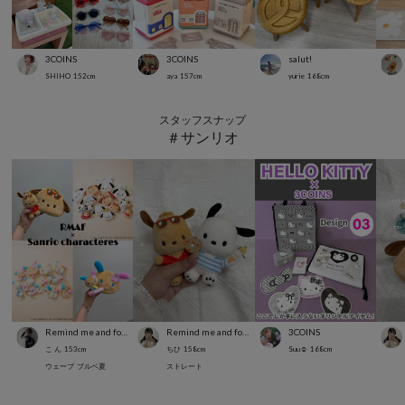
3COINS
3COINS
salut!
SHIHO
152
cm
aya
157
cm
yurie
168
cm
スタッフスナップ
＃サンリオ
Remind me and forever
Remind me and forever
3COINS
こ ん
153
cm
ちひ
158
cm
Suu☺︎
168
cm
ウェーブ
ブルベ夏
ストレート