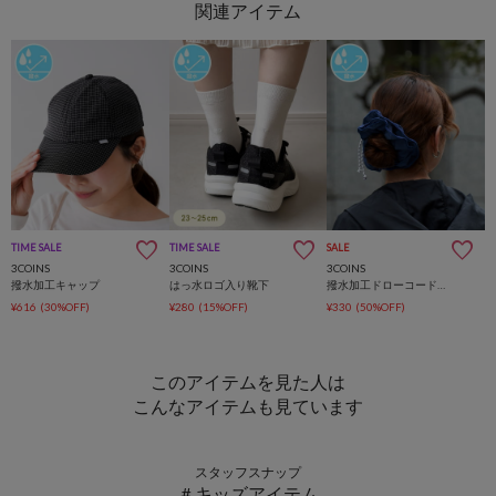
TIME SALE
TIME SALE
SALE
3COINS
3COINS
3COINS
撥水加工キャップ
はっ水ロゴ入り靴下
撥水加工ドローコードシュシュ
¥616
(30%OFF)
¥280
(15%OFF)
¥330
(50%OFF)
このアイテムを見た人は
こんなアイテムも見ています
スタッフスナップ
＃キッズアイテム