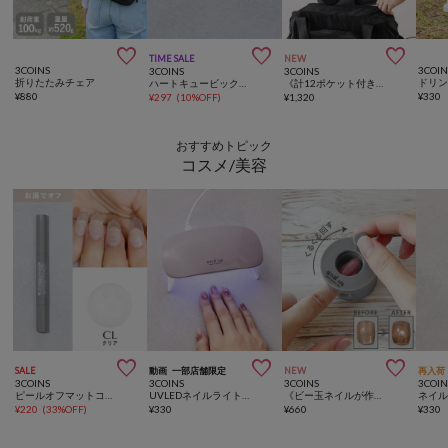



TIME SALE
NEW
3COINS
3COIN
3COINS
3COINS
折りたたみチェア
ドリン
ハートキュービックピアス6個SET
《計12ポケット付き！》バッグインバッグ／KIDSトラベル
¥
880
¥
330
¥
297
(
10%OFF
)
¥
1,320
おすすめトピック
コスメ/美容



SALE
動画
一部店舗限定
NEW
再入荷
3COINS
3COINS
3COINS
3COIN
ピールオフマットコートスティックネイルジェル／and us
UVLEDネイルライト／and us
《ビー玉ネイルが作れる》マグネイルメーカー／and us
ネイル
¥
220
(
33%OFF
)
¥
330
¥
660
¥
330