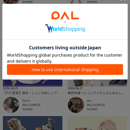
3COINS
3COINS
2026.06.29
2026.06.27
【7/17更新】撥水・レイン今欲しいアイテム集めました！
梅雨準備！レインアイテムまとめました！
Suu☺︎
aya
PAL CLOSET店
PAL CLOSET店
3COINS
3COINS