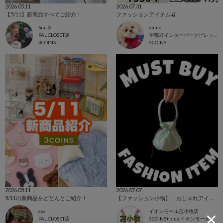
2026.05.11
2026.07.31
【5/11】新商品すべてご紹介！
ファッションアイテム🍒
Suu☺︎
shino
PAL CLOSET店
宇都宮インターパークビレッジ店
3COINS
3COINS
2026.05.11
2026.07.07
5/11の新商品をどどんとご紹介！
【ファッション小物】 おしゃれアイテムまとめました👜
aya
イオンモール苫小牧店
PAL CLOSET店
3COINS+plus イオンモール苫小牧店