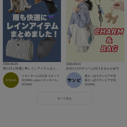
2026.06.20
2026.06.11
雨の日も快適に🌟レインアイテムまとめました☔️
自分だけのチャーム付けませんか🎀💡
イオンモール川口店 スタッフ
新さっぽろサンピアザ店
3COINS＋plusイオンモール川口店
新さっぽろサンピアザ店
3COINS
3COINS