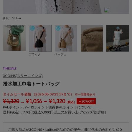
身長：161cm
身
ブラック
ベージュ
TIME SALE
3COINS(スリーコインズ)
撥水加工巾着トートバッグ
タイムセール価格 （2026.08.09 23:59まで）
※一部除外あり
¥
1,320
→
¥
1,056
～
¥
1,320
～20％OFF
（税込）
PALポイント:
9
～
12
ポイント獲得 [
PALポイントについて
]
送料(税込)：770円(税込5,000円以上のお買い上げで220円)[
詳細
]
ご購入商品が3COINS・Lattice商品のみの場合、商品代金の合計が1,650