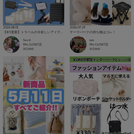
2026.08.01
2026.07.29
【8/1更新】トラベルの今欲しいアイテム集めました！
テーマパークの持ち物はコレ！
Suu☺︎
aya
PAL CLOSET店
PAL CLOSET店
3COINS
3COINS