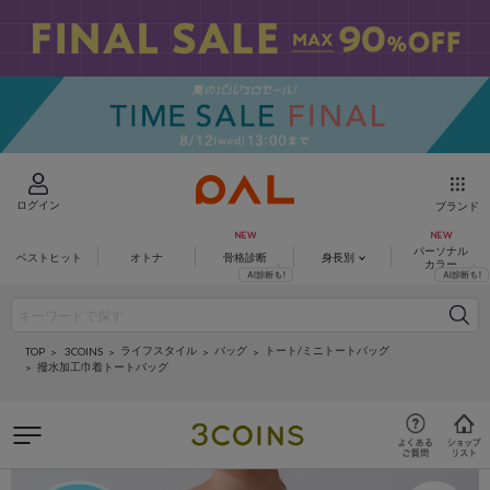
ログイン
ブランド
パーソナル
ベストヒット
オトナ
骨格診断
身長別
カラー
ライフスタイル
バッグ
トート/ミニトートバッグ
3COINS
TOP
撥水加工巾着トートバッグ