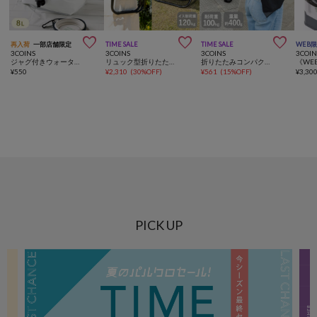



再入荷
一部店舗限定
TIME SALE
TIME SALE
WEB
3COINS
3COINS
3COINS
3COIN
ジャグ付きウォータータンク：8L／SOBANI
リュック型折りたたみチェア
折りたたみコンパクトチェア
¥
550
¥
2,310
(
30%OFF
)
¥
561
(
15%OFF
)
¥
3,30
PICK UP