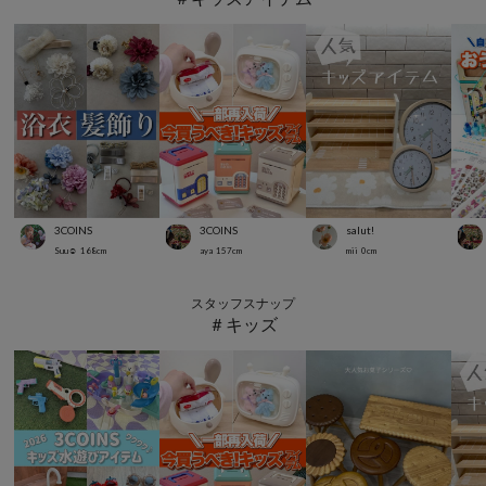
3COINS
3COINS
salut!
Suu☺︎
168
cm
aya
157
cm
mii
0
cm
スタッフスナップ
＃キッズ