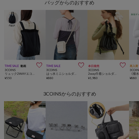
バッグからのおすすめ



TIME SALE
動画
TIME SALE
本日発売
再入荷
3COINS
3COINS
3COINS
3COIN
リュック2WAYエコバッグ
はっ水ミニショルダーバッグ
2way巾着ショルダーバッグ
¥
550
¥
880
¥
1,980
¥
880
3COINSからのおすすめ