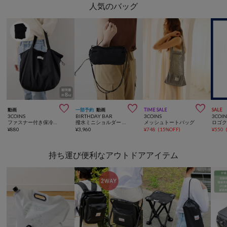
人気のバッグ



動画
一部予約
動画
TIME SALE
SALE
3COINS
BIRTHDAY BAR
3COINS
3COIN
ファスナー付き保冷エコバッグ
撥水ミニショルダー ボトルケースバッグ
メッシュトートバッグ
¥
880
¥
3,960
¥
748
(
15%OFF
)
¥
550
持ち運び便利なアウトドアアイテム