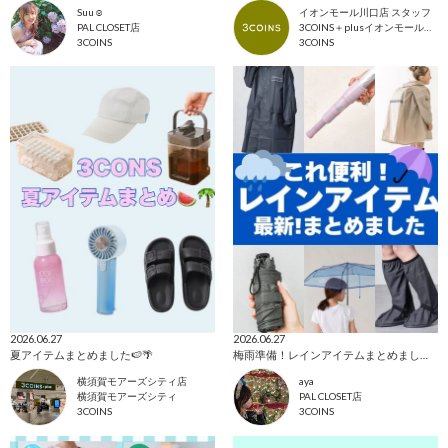
Suu☺︎
イオンモール川口店 スタッフ
PAL CLOSET店
3COINS＋plusイオンモール川口店
3COINS
3COINS
2026.06.27
2026.06.27
夏アイテムまとめました🍉🌴
梅雨準備！レインアイテムまとめました！
横須賀モアーズシティ店
aya
横須賀モアーズシティ
PAL CLOSET店
3COINS
3COINS