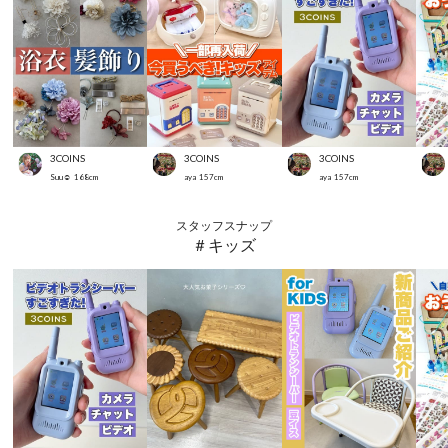
3COINS
3COINS
3COINS
Suu☺︎
168
cm
aya
157
cm
aya
157
cm
スタッフスナップ
＃キッズ