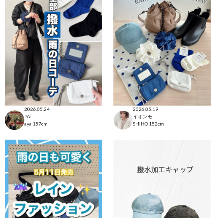
2026.05.24
2026.05.19
PAL CLOSET店
イオンモール太田店
aya
157cm
SHIHO
152cm