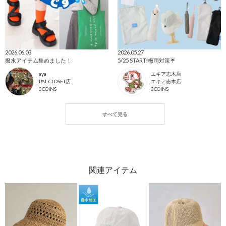
2026.06.03
2026.05.27
撥水アイテム集めました！
5/25 START❕梅雨対策☔️
aya
エキア志木店
PAL CLOSET店
エキア志木店
3COINS
3COINS