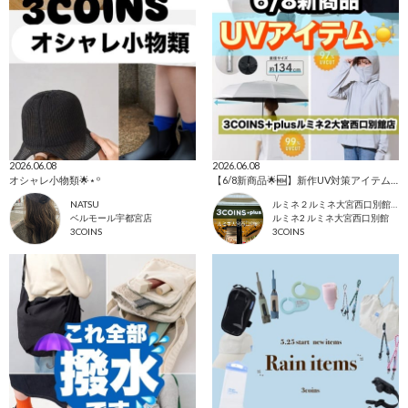
2026.06.08
2026.06.08
オシャレ小物類🌟⋆꙳
【6/8新商品🌟🆕】新作UV対策アイテム☀️
NATSU
ルミネ２ルミネ大宮西口別館店
ベルモール宇都宮店
ルミネ2 ルミネ大宮西口別館
3COINS
3COINS