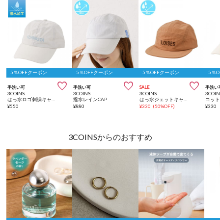
5％OFFクーポン
5％OFFクーポン
5％OFFクーポン
5％



手洗い可
手洗い可
SALE
手洗い
3COINS
3COINS
3COINS
3COIN
はっ水ロゴ刺繍キャップ
撥水レインCAP
はっ水ジェットキャップ
コッ
¥
550
¥
880
¥
330
(
50%OFF
)
¥
330
3COINSからのおすすめ