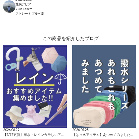
札幌アピア店
kuro
155cm
ストレート
ブルベ夏
この商品を紹介したブログ
2026.06.29
2026.05.28
【7/17更新】撥水・レイン今欲しいアイテム集めました！
【はっ水アイテム】あつめてみました！☔️