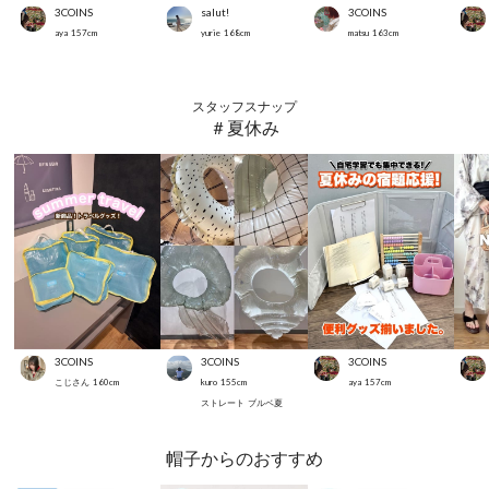
3COINS
salut!
3COINS
aya
157
cm
yurie
168
cm
matsu
163
cm
スタッフスナップ
＃夏休み
3COINS
3COINS
3COINS
こじさん
160
cm
kuro
155
cm
aya
157
cm
ストレート
ブルベ夏
帽子からのおすすめ