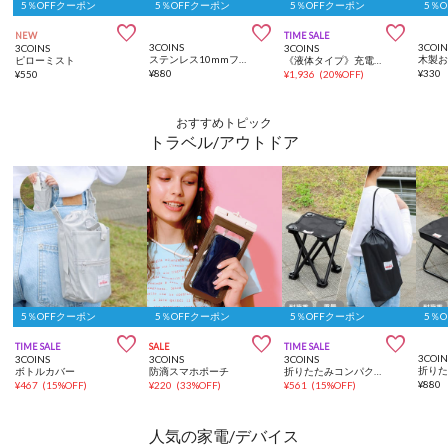
5％OFFクーポン
5％OFFクーポン
5％OFFクーポン
5％



NEW
TIME SALE
3COINS
3COIN
3COINS
3COINS
ステンレス10mmフープワンタッチピアス
ピローミスト
《液体タイプ》充電式オートディスペンサー
¥
880
¥
330
¥
550
¥
1,936
(
20%OFF
)
おすすめトピック
トラベル/アウトドア
5％OFFクーポン
5％OFFクーポン
5％OFFクーポン
5％



TIME SALE
SALE
TIME SALE
3COIN
3COINS
3COINS
3COINS
折り
ボトルカバー
防滴スマホポーチ
折りたたみコンパクトチェア
¥
880
¥
467
(
15%OFF
)
¥
220
(
33%OFF
)
¥
561
(
15%OFF
)
人気の家電/デバイス