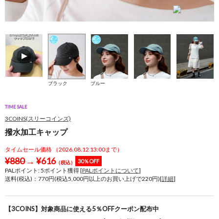
ブラック
ブルー
TIME SALE
3COINS(スリーコインズ)
撥水加工キャップ
タイムセール価格 （2026.08.12 13:00まで）
¥
880
→
¥
616
30％OFF
（税込）
PALポイント:
5
ポイント獲得 [
PALポイントについて
]
送料(税込)：770円(税込5,000円以上のお買い上げで220円)[
詳細
]
【3COINS】対象商品に使える5％OFFクーポン配布中