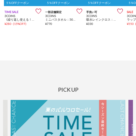
5％OFFクーポン
5％OFFクーポン
5％OFFクーポン
5％



TIME SALE
一部店舗限定
手洗い可
SALE
3COINS
3COINS
3COINS
3COIN
《繰り返し使える！》吸湿剤
ミニバスタオル：50×100cm
吸水レインクロス：30×30cm
ラッ
¥
280
(
15%OFF
)
¥
770
¥
330
¥
550
PICK UP