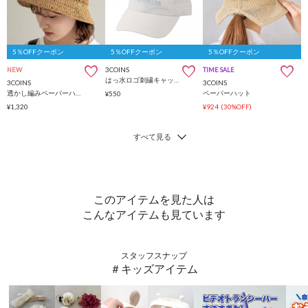
5％OFFクーポン
5％OFFクーポン
5％OFFクーポン
3COINS
NEW
TIME SALE
はっ水ロゴ刺繍キャップ
3COINS
3COINS
透かし編みペーパーハット
ペーパーハット
¥550
¥1,320
¥924
(30%OFF)
このアイテムを見た人は
こんなアイテムも見ています
スタッフスナップ
＃キッズアイテム