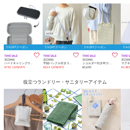
5％OFFクーポン
5％OFFクーポン
5％OFFクーポン
5％



TIME SALE
TIME SALE
TIME SALE
TIME 
3COINS
3COINS
3COINS
3COIN
ハードキャリングケース
平紐バックル付きスマホショルダー
ショルダー付きPCケース：15インチ
¥
792
(
10%OFF
)
¥
264
(
20%OFF
)
¥
1,650
¥
1,48
役立つランドリー・サニタリーアイテム