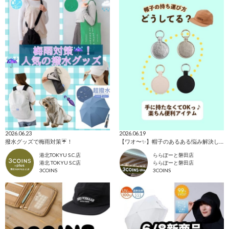
2026.06.23
2026.06.19
撥水グッズで梅雨対策☔️！
【ワオ〜✨】帽子のあるある悩み解決します🔥
港北TOKYU S.C.店
ららぽーと磐田店
港北 TOKYU S.C店
ららぽーと磐田店
3COINS
3COINS