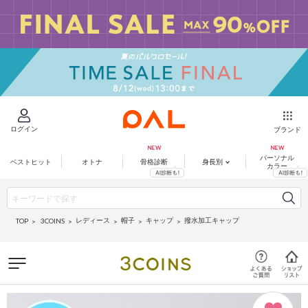
ログイン
ブランド
パーソナル
ベストヒット
オトナ
骨格診断
身長別
カラー
レディース
帽子
キャップ
撥水加工キャップ
3COINS
TOP