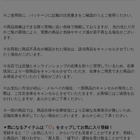
※ご使用前に、パッケージに記載の注意書きをご確認のうえご使用ください。
※商品画像はできる限り実物に近い色味で掲載しておりますが、 光の当たり方
やご覧の環境により、実際の商品と色味やサイズ感が若干異なる場合がござい
ます。
※出荷前に商品不具合が確認された場合は、該当商品をキャンセルさせていた
だく場合がございます。
※当店では店舗とオンラインショップの在庫を別々に管理しているため、在庫
状況により一部商品をキャンセルさせていただき、在庫をご用意できた商品の
み発送させていただく場合がございます。
※お支払い方法がd払い・メルペイの場合、 一部商品のキャンセルが発生した
際は、ご注文全体をキャンセルとさせていただきます。お客様にはご迷惑をお
かけいたしますが、あらかじめご了承ください。
※一部の商品では、商品仕様や在庫状況により正確な在庫表示が難しいため、
店舗在庫を表示していない場合がございます。あらかじめご了承ください。
▼気になるアイテムは「
♡
」をタップしてお気に入り登録！
登録すると「♡（お気に入り）」からいつでも見返すことができます。登録し
た商品の「残りわずか」「再入荷」「値下げ」通知を受け取ることができま