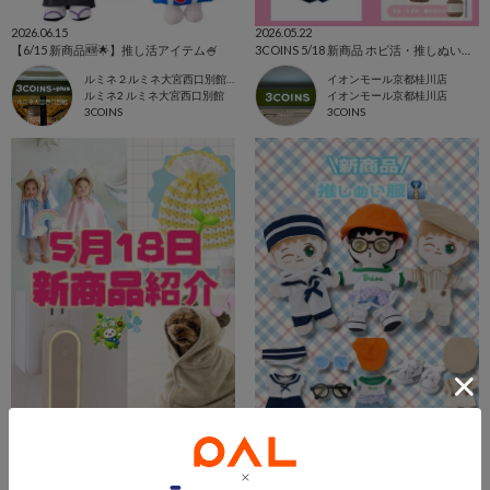
2026.06.15
2026.05.22
【6/15 新商品🆕🌟】推し活アイテム🍧
3COINS 5/18 新商品 ホビ活・推しぬい服🧶✨
ルミネ２ルミネ大宮西口別館店
イオンモール京都桂川店
ルミネ2 ルミネ大宮西口別館
イオンモール京都桂川店
3COINS
3COINS
2026.05.22
2026.05.22
【5月18日新商品】
【新商品】推しぬい服🫶💓
イオンモール札幌発寒店
3COINSイオンモール与野店