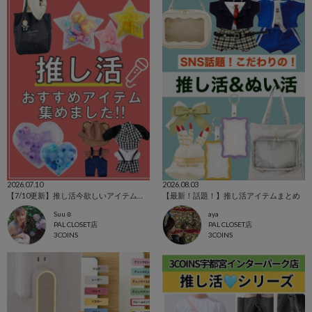
2026.07.10
2026.08.03
【7/10更新】推し活今欲しいアイテムを集めました！
【最新！話題！】推し活アイテムまとめ
Suu☺︎
aya
PAL CLOSET店
PAL CLOSET店
3COINS
3COINS