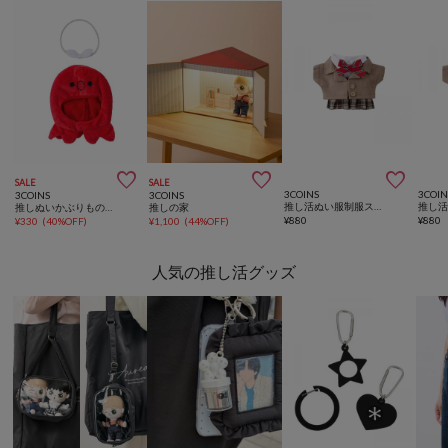



SALE
SALE
3COINS
3COIN
3COINS
3COINS
推し活ぬい服制服スカート：S
推しぬいかぶりものタコ：M
推しの家
¥
880
¥
880
¥
330
(
40%OFF
)
¥
1,100
(
44%OFF
)
人気の推し活グッズ