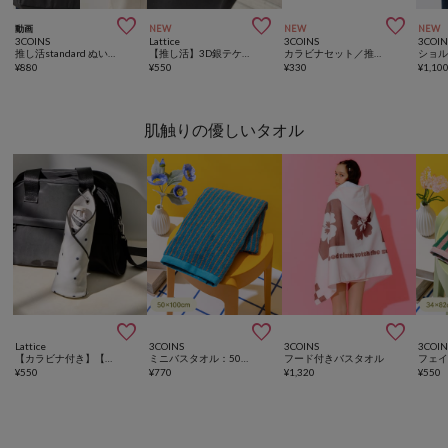



動画
NEW
NEW
NEW
3COINS
Lattice
3COINS
3COIN
推し活standard ぬいポーチ
【推し活】3D銀テケースチャーム
カラビナセット／推し活
¥
880
¥
550
¥
330
¥
1,10
肌触りの優しいタオル



Lattice
3COINS
3COINS
3COIN
【カラビナ付き】【新色追加/人気の為再入荷】くっつくタオル
ミニバスタオル：50×100cm
フード付きバスタオル
¥
550
¥
770
¥
1,320
¥
550