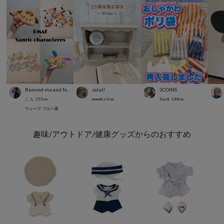
Remind me and forever
salut!
3COINS
こ ん
153
cm
momoka
0
cm
Suu☺︎
168
cm
ウェーブ
ブルベ夏
趣味/アウトドア/健康グッズからのおすすめ