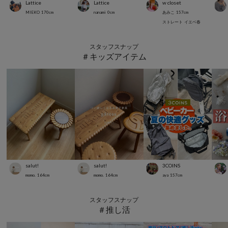
Lattice
Lattice
w closet
MIEKO
170
cm
nanami
0
cm
あみこ
157
cm
ストレート
イエベ春
スタッフスナップ
＃キッズアイテム
salut!
salut!
3COINS
momo.
164
cm
momo.
164
cm
aya
157
cm
スタッフスナップ
＃推し活