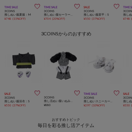



TIME SALE
TIME SALE
SALE
TIME 
3COINS
3COINS
3COINS
3COIN
推しぬい服夏服：M
推しぬい服セーラー：S
推しぬい服甚平：S
¥
748
(
15%OFF
)
¥
704
(
20%OFF
)
¥
550
(
37%OFF
)
¥
748
3COINSからのおすすめ



SALE
TIME SALE
SALE
3COINS
3COINS
3COINS
3COIN
推し活ぬい服いぬみみ：S
推しぬい服浴衣：S
推しぬいスニーカー：S
推し
¥
880
¥
550
(
37%OFF
)
¥
297
(
10%OFF
)
¥
550
おすすめトピック
毎日を彩る推し活アイテム