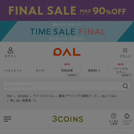
ログイン
ブランド
パーソナル
ベストヒット
オトナ
骨格診断
身長別
カラー
ライフスタイル
趣味/アウトドア/健康グッズ
ぬいぐるみ
3COINS
TOP
推しぬい服夏服：S