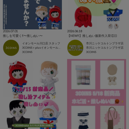
2026.07.01
2026.06.18
推しを可愛く‼️〜推しぬい〜
【NEW‼️】推しぬい服新作入荷👏🏻
イオンモール川口店 スタッフ
市川ニッケコルトンプラザ店
3COINS＋plusイオンモール川口店
市川ニッケコルトンプラザ店
3COINS
3COINS