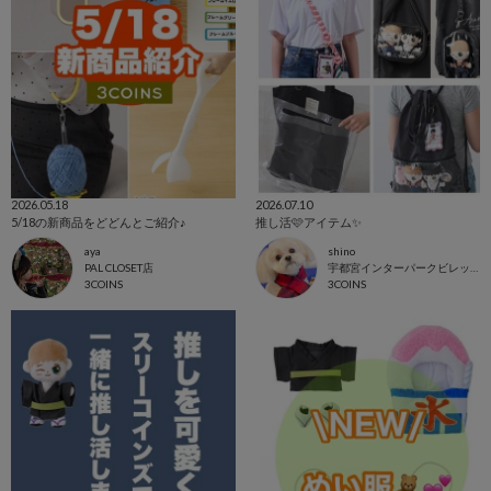
2026.05.18
2026.07.10
5/18の新商品をどどんとご紹介♪
推し活🩷アイテム✨
aya
shino
PAL CLOSET店
宇都宮インターパークビレッジ店
3COINS
3COINS