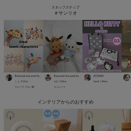
スタッフスナップ
＃サンリオ
Remind me and forever
Remind me and forever
3COINS
こ ん
153
cm
ちひ
158
cm
Suu☺︎
168
cm
ウェーブ
ブルベ夏
ストレート
インテリアからのおすすめ