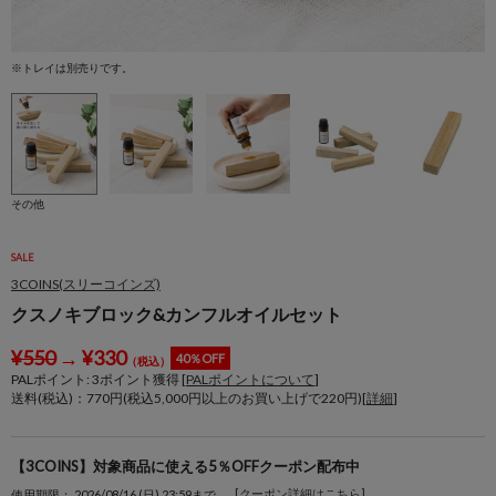
※トレイは別売りです。
※
その他
SALE
3COINS(スリーコインズ)
クスノキブロック&カンフルオイルセット
¥
550
→
¥
330
40％OFF
（税込）
PALポイント:
3
ポイント獲得 [
PALポイントについて
]
送料(税込)：770円(税込5,000円以上のお買い上げで220円)[
詳細
]
【3COINS】対象商品に使える5％OFFクーポン配布中
[クーポン詳細はこちら]
使用期限： 2026/08/16 (日) 23:59まで