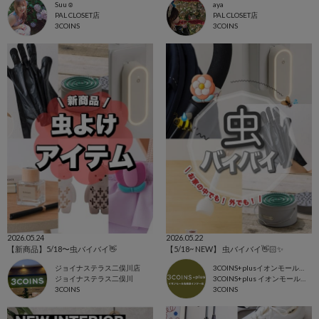
Suu☺︎
aya
PAL CLOSET店
PAL CLOSET店
3COINS
3COINS
2026.05.24
2026.05.22
【新商品】5/18〜虫バイバイ👋
【5/18~ NEW】 虫バイバイ👋🏻✨
ジョイナステラス二俣川店
3COINS+plusイオンモール各務原インター店
ジョイナステラス二俣川
3COINS+plus イオンモール各務原
3COINS
3COINS