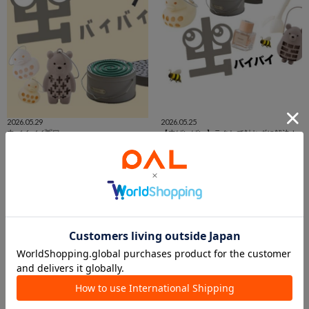
2026.05.29
2026.05.25
虫バイバイ👋🏻
【虫ばいばい】ラクして触れずに解決！
新さっぽろサンピアザ店
京都ポルタ
新さっぽろサンピアザ店
京都ポルタ店
3COINS
3COINS