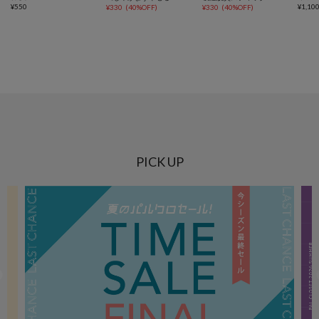
¥
550
¥
1,10
¥
330
(
40%OFF
)
¥
330
(
40%OFF
)
PICK UP