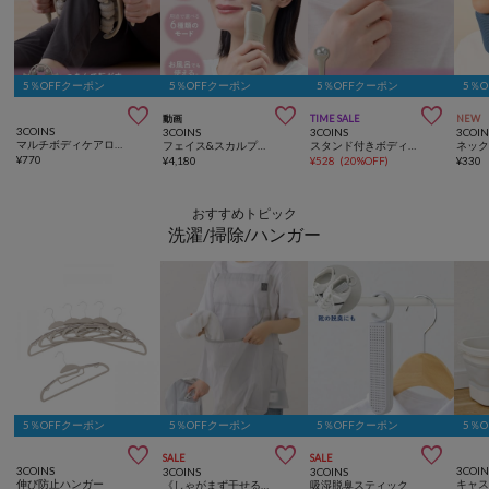
5％OFFクーポン
5％OFFクーポン
5％OFFクーポン
5％



動画
TIME SALE
NEW
3COINS
3COINS
3COINS
3COIN
マルチボディケアローラー／hemle
フェイス&スカルプウォーターピーラー／and us
スタンド付きボディケアローラー／hemle
ネッ
¥
770
¥
4,180
¥
528
(
20%OFF
)
¥
330
おすすめトピック
洗濯/掃除/ハンガー
5％OFFクーポン
5％OFFクーポン
5％OFFクーポン
5％



SALE
SALE
3COINS
3COIN
3COINS
3COINS
伸び防止ハンガー
《しゃがまず干せる！》カンガルーエプロン
吸湿脱臭スティック