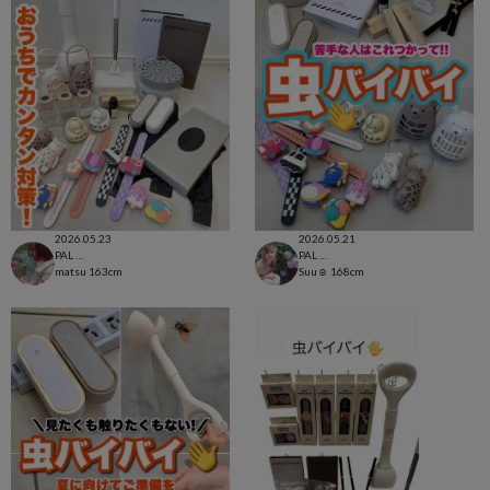
2026.05.23
2026.05.21
PAL CLOSET店
PAL CLOSET店
matsu
163cm
Suu☺︎
168cm