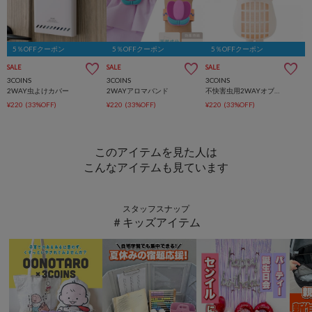
5％OFFクーポン
5％OFFクーポン
5％OFFクーポン
SALE
SALE
SALE
3COINS
3COINS
3COINS
2WAY虫よけカバー
2WAYアロマバンド
不快害虫用2WAYオブジェ
¥220
(33%OFF)
¥220
(33%OFF)
¥220
(33%OFF)
このアイテムを見た人は
こんなアイテムも見ています
スタッフスナップ
＃キッズアイテム