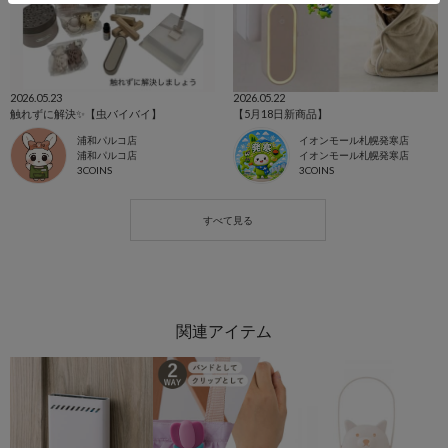
2026.05.23
2026.05.22
触れずに解決✨【虫バイバイ】
【5月18日新商品】
浦和パルコ店
イオンモール札幌発寒店
浦和パルコ店
イオンモール札幌発寒店
3COINS
3COINS