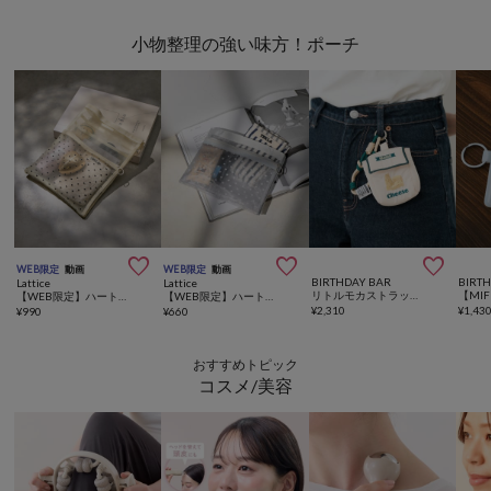
小物整理の強い味方！ポーチ



WEB限定
動画
WEB限定
動画
BIRTHDAY BAR
BIRT
Lattice
Lattice
リトルモカストラップミニポーチ
【WEB限定】ハートメッシュバッグインバッグ
【WEB限定】ハートメッシュバッグインバッグ(横型)
¥
2,310
¥
1,43
¥
990
¥
660
おすすめトピック
コスメ/美容