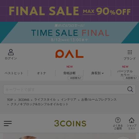
ログイン
ブランド
パーソナル
ベストヒット
オトナ
骨格診断
身長別
カラー
ライフスタイル
インテリア
お香/ルームフレグランス
3COINS
TOP
クスノキブロック&カンフルオイルセット