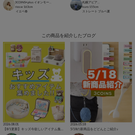
3COINS+plus イオンモール日吉津店
札幌アピア店
rico.w
163cm
kuro
155cm
イエベ春
ストレート
ブルベ夏
この商品を紹介したブログ
2026.08.01
2026.05.18
【8/1更新】キッズ今欲しいアイテム集めました！
5/18の新商品をどどんとご紹介♪