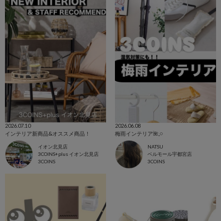
2026.07.10
2026.06.08
インテリア新商品&オススメ商品！
梅雨インテリア🌺𓈒𓏸
イオン北見店
NATSU
3COINS+plus イオン北見店
ベルモール宇都宮店
3COINS
3COINS