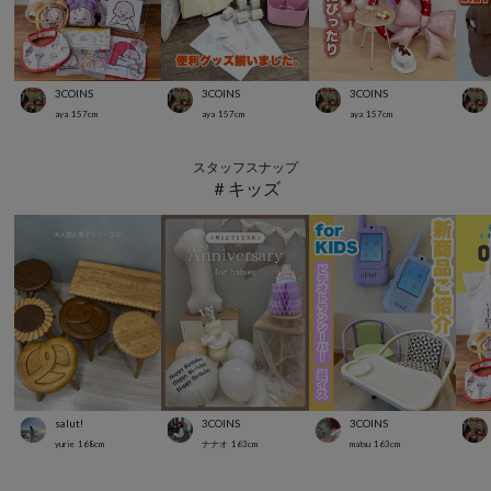
3COINS
3COINS
3COINS
aya
157
cm
aya
157
cm
aya
157
cm
スタッフスナップ
＃キッズ
salut!
3COINS
3COINS
yurie
168
cm
ナナオ
163
cm
matsu
163
cm