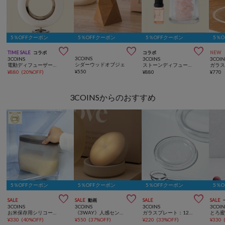
5％OFFクーポン
5％OFFクーポン
5％OFFクーポン
5％



TIME SALE
コラボ
コラボ
NEW
3COINS
3COINS
3COINS
3COIN
シダーウッドオブジェ
電動ディフューザー／ATTRACTION FRAGRANCE
ストーンディフューザー／ATTRACTION FRAGRANCE
¥
550
¥
880
(
20%OFF
)
¥
880
¥
770
3COINSからのおすすめ
5％OFFクーポン
5％OFFクーポン
5％OFFクーポン
5％



SALE
SALE
動画
SALE
SALE
3COINS
3COINS
3COINS
3COIN
お米保存用シリコーンバッグ：2L／KITINTO
《3WAY》人感センサーライト
ガラスプレート：12cm
¥
330
(
40%OFF
)
¥
550
(
37%OFF
)
¥
220
(
33%OFF
)
¥
330