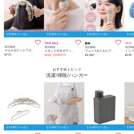
5％OFFクーポン
5％OFFクーポン
5％OFFクーポン
5％



TIME SALE
動画
NEW
3COINS
3COINS
3COINS
3COIN
マルチボディケアローラー／hemle
スタンド付きボディケアローラー／hemle
フェイス&スカルプウォーターピーラー／and us
ミニ
¥
770
¥
528
(
20%OFF
)
¥
4,180
¥
330
おすすめトピック
洗濯/掃除/ハンガー
5％OFFクーポン
5％OFFクーポン
5％OFFクーポン
5％