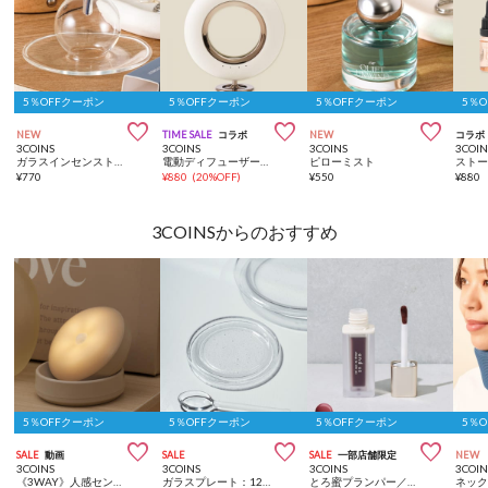
5％OFFクーポン
5％OFFクーポン
5％OFFクーポン
5％



NEW
TIME SALE
コラボ
NEW
コラボ
3COINS
3COINS
3COINS
3COIN
ガラスインセンストレイ
電動ディフューザー／ATTRACTION FRAGRANCE
ピローミスト
¥
770
¥
880
(
20%OFF
)
¥
550
¥
880
3COINSからのおすすめ
5％OFFクーポン
5％OFFクーポン
5％OFFクーポン
5％



SALE
動画
SALE
SALE
一部店舗限定
NEW
3COINS
3COINS
3COINS
3COIN
《3WAY》人感センサーライト
ガラスプレート：12cm
とろ蜜プランパー／and us
ネッ