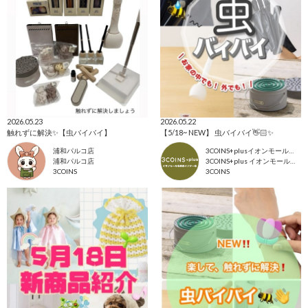
2026.05.23
2026.05.22
触れずに解決✨【虫バイバイ】
【5/18~ NEW】 虫バイバイ👋🏻✨
浦和パルコ店
3COINS+plusイオンモール各務原インター店
浦和パルコ店
3COINS+plus イオンモール各務原
3COINS
3COINS