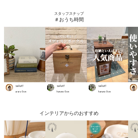
スタッフスナップ
＃おうち時間
salut!
salut!
salut!
urara
0
cm
haruno
0
cm
haruno
0
cm
インテリアからのおすすめ