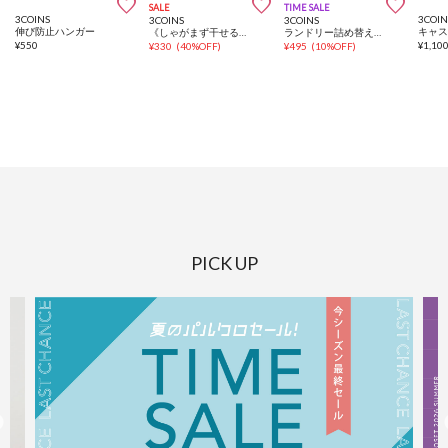



SALE
TIME SALE
3COINS
3COIN
3COINS
3COINS
伸び防止ハンガー
《しゃがまず干せる！》カンガルーエプロン
ランドリー詰め替えボトル：600ml
¥
550
¥
1,10
¥
330
(
40%OFF
)
¥
495
(
10%OFF
)
PICK UP