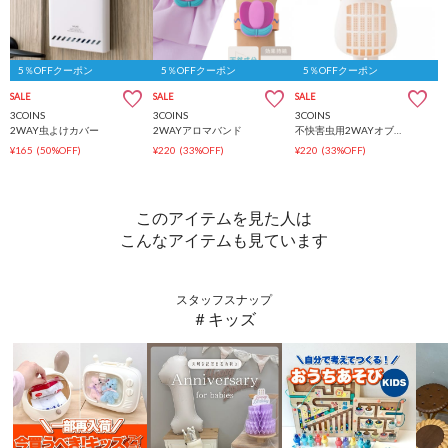
5％OFFクーポン
5％OFFクーポン
5％OFFクーポン
SALE
SALE
SALE
3COINS
3COINS
3COINS
2WAY虫よけカバー
2WAYアロマバンド
不快害虫用2WAYオブジェ
¥165
(50%OFF)
¥220
(33%OFF)
¥220
(33%OFF)
このアイテムを見た人は
こんなアイテムも見ています
スタッフスナップ
＃キッズ