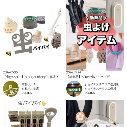
2026.05.25
2026.05.24
【虫ばいばい】ラクして触れずに解決！
【新商品】5/18〜虫バイバイ👋
京都ポルタ
ジョイナステラス二俣川店
京都ポルタ店
ジョイナステラス二俣川
3COINS
3COINS