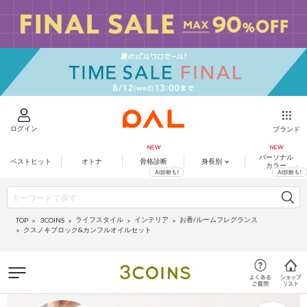
ログイン
ブランド
パーソナル
ベストヒット
オトナ
骨格診断
身長別
カラー
ライフスタイル
インテリア
お香/ルームフレグランス
3COINS
TOP
クスノキブロック&カンフルオイルセット