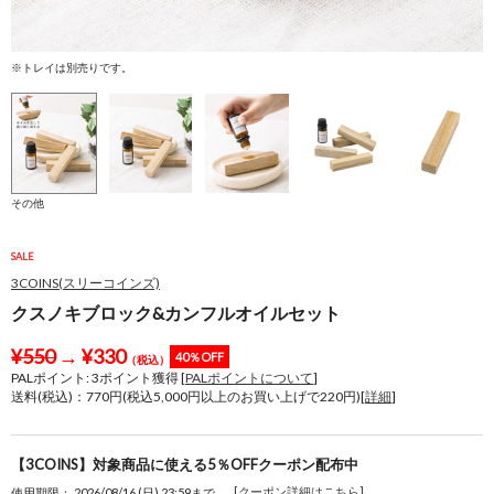
※トレイは別売りです。
※
その他
SALE
3COINS(スリーコインズ)
クスノキブロック&カンフルオイルセット
¥
550
→
¥
330
40％OFF
（税込）
PALポイント:
3
ポイント獲得 [
PALポイントについて
]
送料(税込)：770円(税込5,000円以上のお買い上げで220円)[
詳細
]
【3COINS】対象商品に使える5％OFFクーポン配布中
[クーポン詳細はこちら]
使用期限： 2026/08/16 (日) 23:59まで