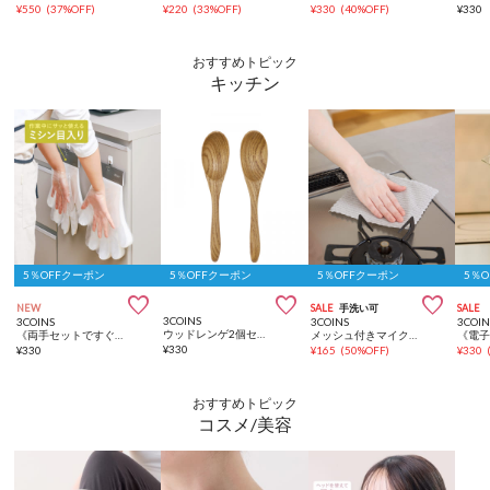
¥
550
(
37%OFF
)
¥
220
(
33%OFF
)
¥
330
(
40%OFF
)
¥
330
おすすめトピック
キッチン
5％OFFクーポン
5％OFFクーポン
5％OFFクーポン
5％



NEW
SALE
手洗い可
SALE
3COINS
3COINS
3COINS
3COIN
ウッドレンゲ2個セット／KITINTO
《両手セットですぐに装着！》大容量使い捨て手袋／KITINTO
メッシュ付きマイクロファイバークロス12枚入り
¥
330
¥
330
¥
165
(
50%OFF
)
¥
330
おすすめトピック
コスメ/美容