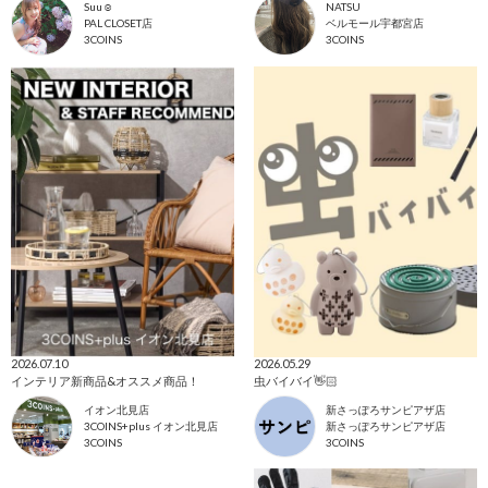
Suu☺︎
NATSU
PAL CLOSET店
ベルモール宇都宮店
3COINS
3COINS
2026.07.10
2026.05.29
インテリア新商品&オススメ商品！
虫バイバイ👋🏻
イオン北見店
新さっぽろサンピアザ店
3COINS+plus イオン北見店
新さっぽろサンピアザ店
3COINS
3COINS