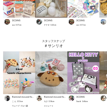
3COINS
3COINS
3COINS
aya
157
cm
ナナオ
163
cm
aya
157
cm
スタッフスナップ
＃サンリオ
Remind me and forever
Remind me and forever
3COINS
こ ん
153
cm
ちひ
158
cm
Suu☺︎
168
cm
ウェーブ
ブルベ夏
ストレート