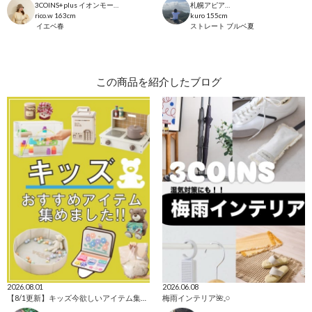
3COINS+plus イオンモール日吉津店
札幌アピア店
rico.w
163cm
kuro
155cm
イエベ春
ストレート
ブルベ夏
この商品を紹介したブログ
2026.08.01
2026.06.08
【8/1更新】キッズ今欲しいアイテム集めました！
梅雨インテリア🌺𓈒𓏸