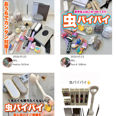
2026.05.23
2026.05.21
PAL CLOSET店
PAL CLOSET店
matsu
163cm
Suu☺︎
168cm