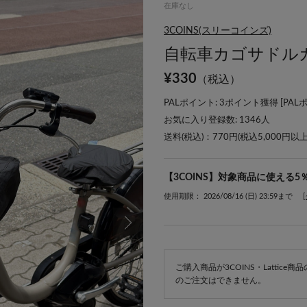
在庫なし
3COINS(スリーコインズ)
自転車カゴサドル
¥
330
（税込）
PALポイント: 3ポイント獲得 [
PAL
お気に入り登録数:
1346
人
送料(税込)：770円(税込5,000円以
【3COINS】対象商品に使える5
使用期限： 2026/08/16 (日) 23:59まで
ご購入商品が3COINS・Lattic
のご注文はできません。