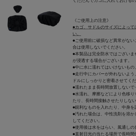
くたたんでカゴに入れておける
《ご使用上の注意》
●カゴ、サドルのサイズによって
い。
●ご使用前に破損など異常がない
合は使用しないでください。
●本製品は完全防水ではございま
が浸透する場合がございます。
●中に水に濡れてはいけないもの
●走行中にカバーが外れないよう
ドルにしっかりと密着させてく
●濡れたまま長時間放置しないで
●水濡れ、摩擦などにより色移り
たり、長時間接触させたりしな
●鋭利なものを入れたり、中身を
●汚れた場合は、中性洗剤を溶か
してください。
●使用後は水をはらい、風通しの
●直射日光の当たる場所で長時間