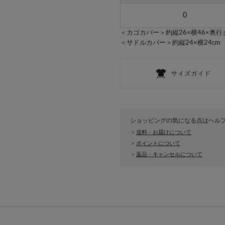
0
＜カゴカバー＞約縦26×横46×奥行き
＜サドルカバー＞約縦24×横24cm
ショッピングの気になる点はヘル
送料・お届けについて
>
ポイントについて
>
返品・キャンセルについて
>