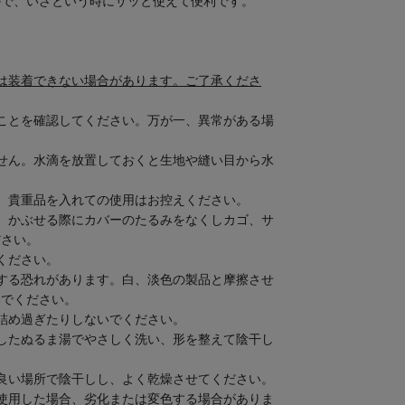
ので、いざという時にサッと使えて便利です。
は装着できない場合があります。ご了承くださ
ことを確認してください。万が一、異常がある場
せん。水滴を放置しておくと生地や縫い目から水
、貴重品を入れての使用はお控えください。
、かぶせる際にカバーのたるみをなくしカゴ、サ
ださい。
ください。
する恐れがあります。白、淡色の製品と摩擦させ
いでください。
詰め過ぎたりしないでください。
したぬるま湯でやさしく洗い、形を整えて陰干し
良い場所で陰干しし、よく乾燥させてください。
使用した場合、劣化または変色する場合がありま