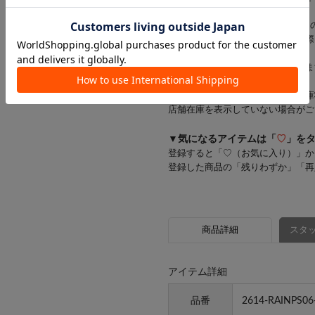
※お支払い方法がd払い・メルペイ
一部商品のキャンセルが発生した際
す。
お客様にはご迷惑をおかけいたしま
※一部の商品では、商品仕様や在庫
店舗在庫を表示していない場合がご
▼気になるアイテムは「
♡
」を
登録すると「♡（お気に入り）」か
登録した商品の「残りわずか」「再
商品詳細
スタッ
アイテム詳細
品番
2614-RAINPS06