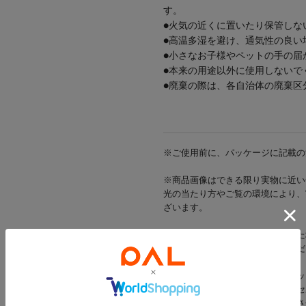
す。
●火気の近くに置いたり保管しな
●高温多湿を避け、通気性の良い
●小さなお子様やペットの手の届
●本来の用途以外に使用しないで
●廃棄の際は、各自治体の廃棄区
※ご使用前に、パッケージに記載の
※商品画像はできる限り実物に近い
光の当たり方やご覧の環境により、
ざいます。
※出荷前に商品不具合が確認された
該当商品をキャンセルさせていただ
※当店では店舗とオンラインショッ
在庫状況により一部商品をキャンセ
在庫をご用意できた商品のみ発送さ