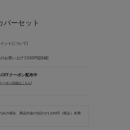
カバーセット
ポイントについて
]
上のお買い上げで220円)[
詳細
]
％OFFクーポン配布中
[クーポン詳細はこちら]
e商品のみの場合、商品代金の合計が1,650円（税込）未満