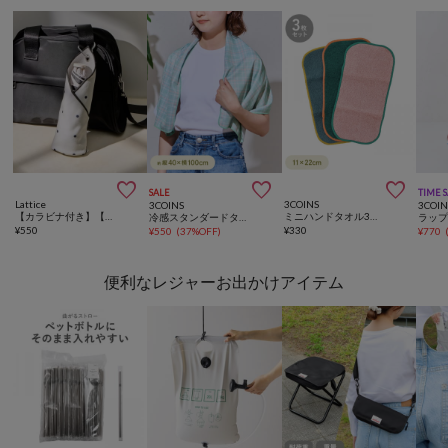



SALE
TIME 
Lattice
3COINS
3COINS
3COIN
【カラビナ付き】【新色追加/人気の為再入荷】くっつくタオル
ミニハンドタオル3枚セット：11×22cm
冷感スタンダードタオル：40×100cm
ラッ
¥
550
¥
330
¥
550
(
37%OFF
)
¥
770
便利なレジャーお出かけアイテム