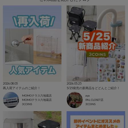
2026.08.05
2026.05.25
再入荷アイテムのご紹介！
5/25発売の新商品をどどんとご紹介！
MOMOテラス六地蔵店
aya
MOMOテラス六地蔵店
PAL CLOSET店
3COINS
3COINS