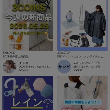
2026.05.25
2026.07.27
3COINS今週の新商品
野外イベントにオススメのアイテムご紹介☁️
HITOMI
新さっぽろサンピアザ店
3COINS+plus ららぽーと和泉店
新さっぽろサンピアザ店
3COINS
3COINS