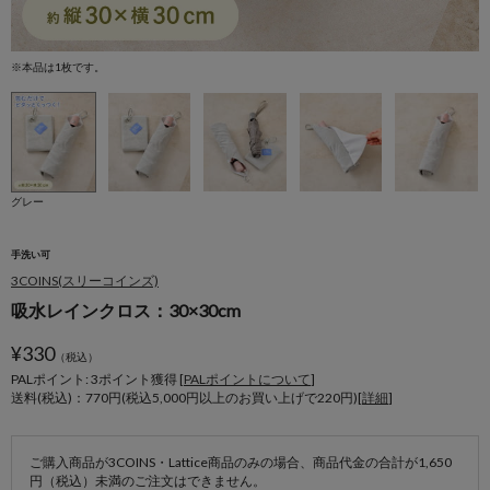
※本品は1枚です。
※
グレー
手洗い可
3COINS(スリーコインズ)
吸水レインクロス：30×30cm
¥
330
（税込）
PALポイント: 3
ポイント獲得 [
PALポイントについて
]
送料(税込)：770円(税込5,000円以上のお買い上げで220円)[
詳細
]
ご購入商品が3COINS・Lattice商品のみの場合、商品代金の合計が1,650
円（税込）未満のご注文はできません。