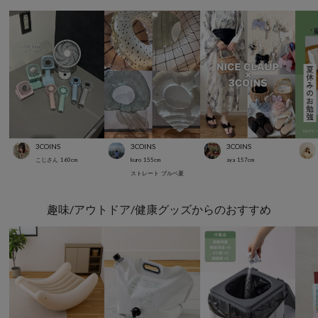
3COINS
3COINS
3COINS
こじさん
160
cm
kuro
155
cm
aya
157
cm
ストレート
ブルベ夏
趣味/アウトドア/健康グッズからのおすすめ