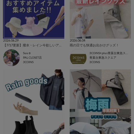
2026.06.29
2026.06.04
【7/17更新】撥水・レイン今欲しいアイテム集めました！
雨の日でも快適お出かけグッズ！
Suu☺︎
3COINS+plus青葉台東急スクエア店
PAL CLOSET店
青葉台東急スクエア
3COINS
3COINS