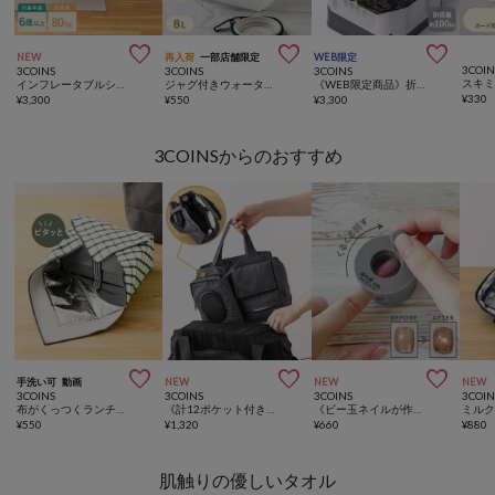



NEW
再入荷
一部店舗限定
WEB限定
3COIN
3COINS
3COINS
3COINS
インフレータブルシーソーチェア
ジャグ付きウォータータンク：8L／SOBANI
《WEB限定商品》折りたたみ非常用トイレ／SOBANI
¥
330
¥
3,300
¥
550
¥
3,300
3COINSからのおすすめ



手洗い可
動画
NEW
NEW
NEW
3COINS
3COINS
3COINS
3COIN
布がくっつくランチクロス／KITINTO
《計12ポケット付き！》バッグインバッグ／KIDSトラベル
《ビー玉ネイルが作れる》マグネイルメーカー／and us
¥
550
¥
1,320
¥
660
¥
880
肌触りの優しいタオル