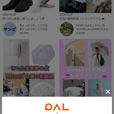
2026.05.30
2026.05.29
雨の日も快適に過ごしましょう🌈
本気の梅雨対策！レインアイテム🌧️
新さっぽろサンピアザ店
MARK IS みなとみらい店
新さっぽろサンピアザ店
3COINS+plus MARK IS みなとみらい店
3COINS
3COINS
2026.05.28
2026.05.28
5月25日発売の新商品
3COINS 5/25 新商品 レインアイテム☔️