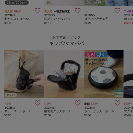



再入荷
NEW
再入荷
一部店舗限定
TIME 
3COINS
3COINS
3COINS
3COIN
折りたたみチェア
曲がるストロー200本入り／KITINTO
防災シャワーバッグ：20L／SOBANI
ボト
¥
880
¥
330
¥
1,100
¥
467
おすすめトピック
キッズ/ママパパ



NEW
NEW
動画
NEW
NEW
3COINS
3COINS
3COINS
3COIN
マナーロールポーチ／KIDSトラベル
離乳食グッズポーチ／KIDSトラベル
ホバーサッカーボール
¥
330
¥
550
¥
660
¥
660