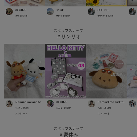
3COINS
salut!
3COINS
aya
157
cm
yurie
168
cm
ナナオ
163
cm
スタッフスナップ
＃サンリオ
Remind me and forever
3COINS
Remind me and forever
ちひ
158
cm
Suu☺︎
168
cm
ちひ
158
cm
ストレート
ストレート
スタッフスナップ
＃夏休み