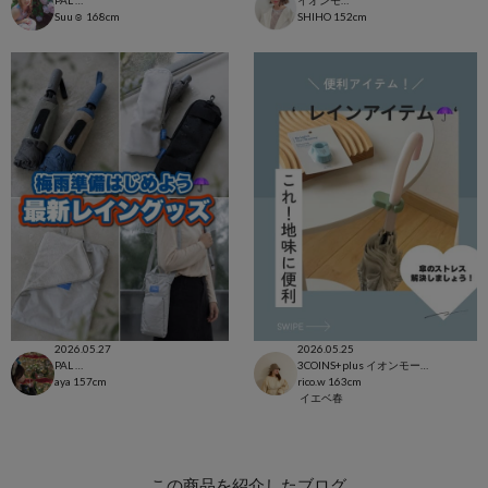
PAL CLOSET店
イオンモール太田店
Suu☺︎
168cm
SHIHO
152cm
2026.05.27
2026.05.25
PAL CLOSET店
3COINS+plus イオンモール日吉津店
aya
157cm
rico.w
163cm
イエベ春
この商品を紹介したブログ