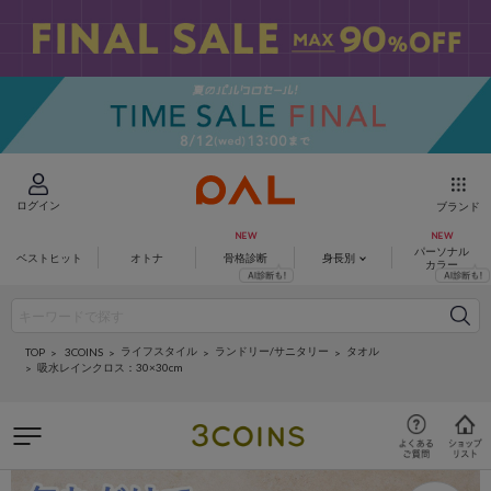
ログイン
ブランド
パーソナル
ベストヒット
オトナ
骨格診断
身長別
カラー
ライフスタイル
ランドリー/サニタリー
タオル
3COINS
TOP
吸水レインクロス：30×30cm