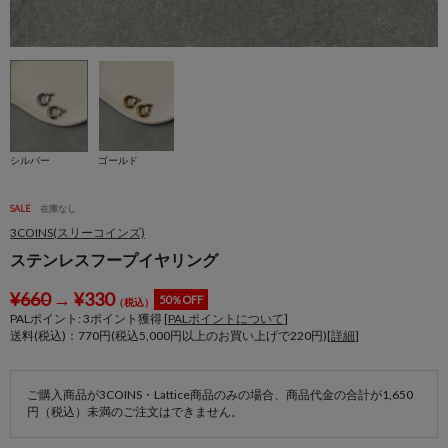
シルバー
ゴールド
SALE
在庫なし
3COINS(スリーコインズ)
ステンレスフープイヤリング
¥
660
→
¥
330
50％OFF
（税込）
PALポイント:
3
ポイント獲得 [
PALポイントについて
]
送料(税込)：770円(税込5,000円以上のお買い上げで220円)[
詳細
]
ご購入商品が3COINS・Lattice商品のみの場合、商品代金の合計が1,650
円（税込）未満のご注文はできません。