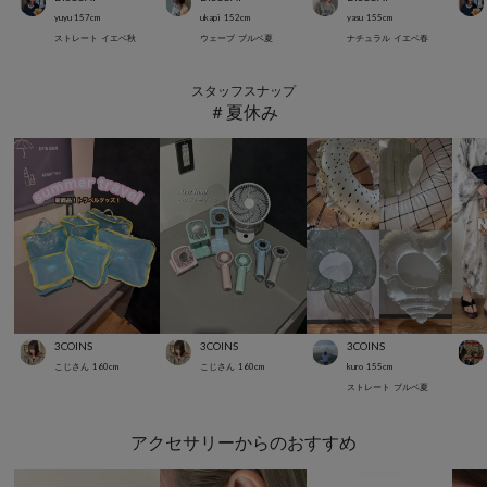
yuyu
157
cm
ukapi
152
cm
yasu
155
cm
ストレート
イエベ秋
ウェーブ
ブルベ夏
ナチュラル
イエベ春
スタッフスナップ
＃夏休み
3COINS
3COINS
3COINS
こじさん
160
cm
こじさん
160
cm
kuro
155
cm
ストレート
ブルベ夏
アクセサリーからのおすすめ