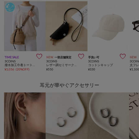



TIME SALE
NEW
一部店舗限定
手洗い可
NEW
3COINS
3COINS
3COINS
3COIN
撥水加工巾着トートバッグ
レザー調セミサークルメガネホルダー
コットンキャップ
¥
1,056
(
20%OFF
)
¥
550
¥
330
¥
1,10
耳元が華やぐアクセサリー