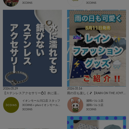
3COINS
3COINS
2026.05.29
2026.05.16
【ステンレスアクセサリー💍】水に濡れても錆びにくい‼️
雨の日も楽しく🎵【RAIN ON THE JOYFUL DAY】
イオンモール川口店 スタッフ
浦和パルコ店
3COINS＋plusイオンモール川口店
浦和パルコ店
3COINS
3COINS