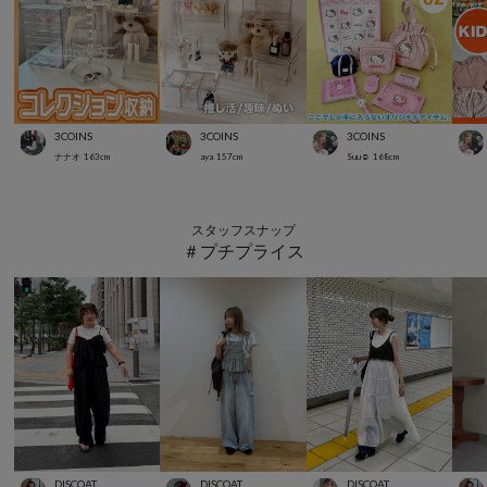
3COINS
3COINS
3COINS
ナナオ
163
cm
aya
157
cm
Suu☺︎
168
cm
スタッフスナップ
＃プチプライス
DISCOAT
DISCOAT
DISCOAT