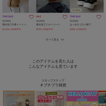
TIME SALE
SALE
TIME SALE
3COINS
3COINS
3COINS
撥水加工巾着トートバッグ
撥水加工ドローコードシュシュ
はっ水ロゴ入り靴下
¥1,056
(20%OFF)
¥330
(50%OFF)
¥280
(15%OFF)
このアイテムを見た人は
こんなアイテムも見ています
スタッフスナップ
＃プチプラ雑貨