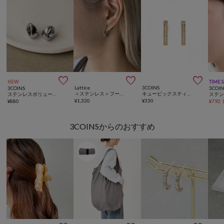



NEW
TIME 
Lattice
3COINS
3COINS
3COIN
＜ステンレス＞フープイヤリング
キュービックスティック樹脂イヤリング
ステンレスボリュームイヤカフクリップ
¥
1,320
¥
330
¥
880
¥
792
3COINSからのおすすめ