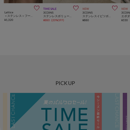



TIME SALE
NEW
NEW
Lattice
3COINS
3COINS
3COIN
＜ステンレス＞フープイヤリング
ステンレスボリュームピアス
ステンレスイビツボリュームピアス
¥
1,320
¥
880
(
20%OFF
)
¥
880
¥
330
PICK UP