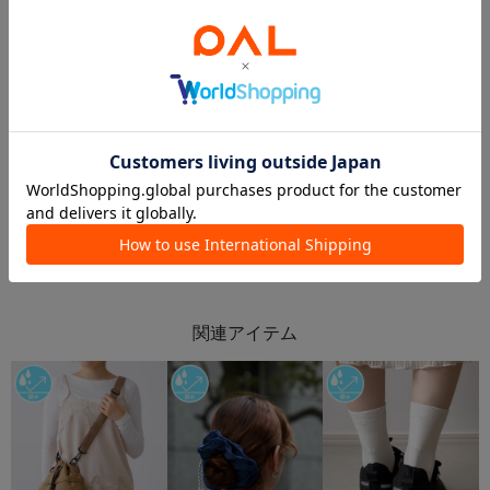
2026.05.13
2026.05.13
【新商品】5/11〜Rain Cheer Up☔️
【新商品】5/11~ファッションアイテム
ジョイナステラス二俣川店
ルミネ池袋店
ジョイナステラス二俣川
3COINS+plusルミネ池袋店
3COINS
3COINS