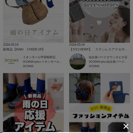
2026.05.14
2026.05.14
新商品【RAIN CHEER UP】
【5/11 NEW‼︎】 ステンレスアクセサリーまとめ
イオンモール甲府昭和店
仙台泉パークタウンタピオ店
3COINS+plus イオンモール甲府昭和店
3COINS+plus仙台泉パークタウンタピオ店
3COINS
3COINS