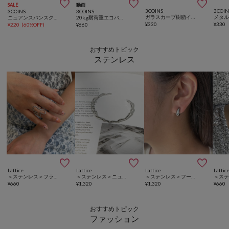



SALE
動画
3COINS
3COIN
3COINS
3COINS
ガラスカーブ樹脂イヤリング
ニュアンスバンスクリップ
20kg耐荷重エコバッグ
¥
330
¥
330
¥
220
(
60%OFF
)
¥
660
おすすめトピック
ステンレス



Lattice
Lattice
Lattice
Lattic
＜ステンレス＞フラワーリング
＜ステンレス＞ニュアンスバングル
＜ステンレス＞フープイヤリング
¥
660
¥
1,320
¥
1,320
¥
660
おすすめトピック
ファッション