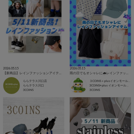
2026.05.15
2026.05.15
【新商品】レインファッションアイテム☔️
雨の日でもオシャレに🌧️レインファッション☔️
ららテラス川口店
３COINS＋plusイオンモール上尾
ららテラス川口
3COINS+plus イオンモール上尾店
3COINS
3COINS