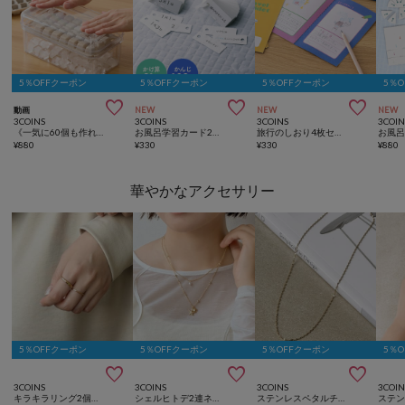
5％OFFクーポン
5％OFFクーポン
5％OFFクーポン
5％



動画
NEW
NEW
NEW
3COINS
3COINS
3COINS
3COIN
《一気に60個も作れる！》ワンプッシュ製氷器／KITINTO
お風呂学習カード2個セット／夏休み応援
旅行のしおり4枚セット／KIDSトラベル
¥
880
¥
330
¥
330
¥
880
華やかなアクセサリー
5％OFFクーポン
5％OFFクーポン
5％OFFクーポン
5％



3COINS
3COINS
3COINS
3COIN
キラキラリング2個セット
シェルヒトデ2連ネックレス
ステンレスペタルチェーンショートネックレス