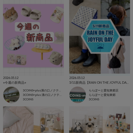
2026.05.12
2026.05.12
⭐︎今週の新商品⭐︎
5/11新商品【RAIN ON THE JOYFUL DAY】
3COINS+plus溝の口ノクティプラザ店
ららぽーと愛知東郷店
3COINS+plus 溝の口ノクティプラザ店
ららぽーと愛知東郷
3COINS
3COINS