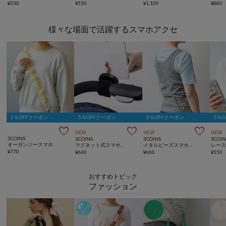
¥
330
¥
550
¥
1,100
¥
880
様々な場面で活躍するスマホアクセ
5％OFFクーポン
5％OFFクーポン
5％OFFクーポン
5％



NEW
NEW
NEW
3COINS
3COINS
3COINS
3COIN
オーガンジースマホショルダー
マグネット式スマホホルダー／KIDSトラベル
メタルビーズスマホショルダー
¥
770
¥
660
¥
660
¥
550
おすすめトピック
ファッション