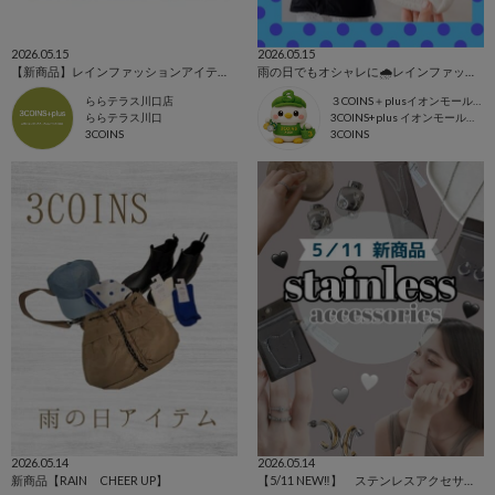
2026.05.15
2026.05.15
【新商品】レインファッションアイテム☔️
雨の日でもオシャレに🌧️レインファッション☔️
ららテラス川口店
３COINS＋plusイオンモール上尾
ららテラス川口
3COINS+plus イオンモール上尾店
3COINS
3COINS
2026.05.14
2026.05.14
新商品【RAIN CHEER UP】
【5/11 NEW‼︎】 ステンレスアクセサリーまとめ