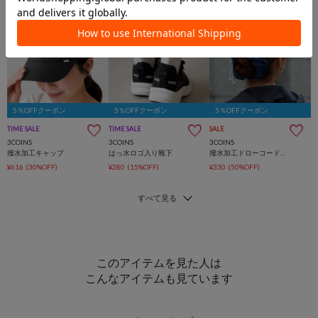
5％OFFクーポン
5％OFFクーポン
5％OFFクーポン
TIME SALE
TIME SALE
SALE
3COINS
3COINS
3COINS
撥水加工キャップ
はっ水ロゴ入り靴下
撥水加工ドローコードシュシュ
¥616
(30%OFF)
¥280
(15%OFF)
¥330
(50%OFF)
このアイテムを見た人は
こんなアイテムも見ています