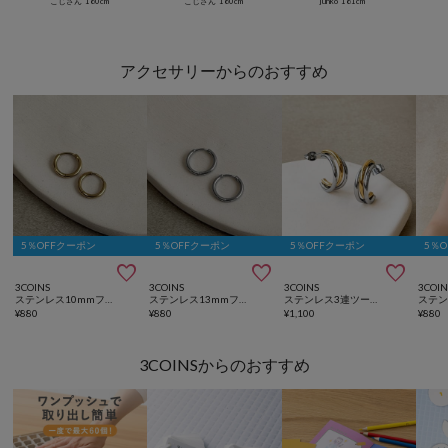
こじさん
160
cm
こじさん
160
cm
junko
161
cm
アクセサリーからのおすすめ
5％OFFクーポン
5％OFFクーポン
5％OFFクーポン
5％



3COINS
3COINS
3COINS
3COIN
ステンレス10mmフープワンタッチピアス
ステンレス13mmフープワンタッチピアス
ステンレス3連ツートンフープピアス
¥
880
¥
880
¥
1,100
¥
880
3COINSからのおすすめ