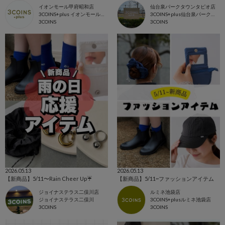
イオンモール甲府昭和店
仙台泉パークタウンタピオ店
3COINS+plus イオンモール甲府昭和店
3COINS+plus仙台泉パークタウンタピオ店
3COINS
3COINS
2026.05.13
2026.05.13
【新商品】5/11〜Rain Cheer Up☔️
【新商品】5/11~ファッションアイテム
ジョイナステラス二俣川店
ルミネ池袋店
ジョイナステラス二俣川
3COINS+plusルミネ池袋店
3COINS
3COINS