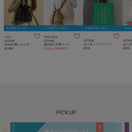
5％OFFクーポン
5％OFFクーポン
5％OFFクーポン
5％



NEW
TIME SALE
3COINS
3COIN
3COINS
3COINS
はっ水ミニトートバッグ
2way巾着ショルダーバッグ
撥水加工巾着トートバッグ
¥
550
¥
330
¥
1,980
¥
1,056
(
20%OFF
)
PICK UP