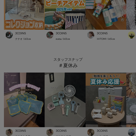
3COINS
3COINS
3COINS
ナナオ
163
cm
matsu
163
cm
HITOMI
165
cm
スタッフスナップ
＃夏休み
3COINS
3COINS
3COINS