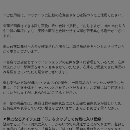
※ご使用前に、パッケージに記載の注意書きをご確認のうえご使用ください。
※商品画像はできる限り実物に近い色味で掲載しておりますが、 光の当たり方
やご覧の環境により、実際の商品と色味やサイズ感が若干異なる場合がござい
ます。
※出荷前に商品不具合が確認された場合は、該当商品をキャンセルさせていた
だく場合がございます。
※当店では店舗とオンラインショップの在庫を別々に管理しているため、在庫
状況により一部商品をキャンセルさせていただき、在庫をご用意できた商品の
み発送させていただく場合がございます。
※お支払い方法がd払い・メルペイの場合、 一部商品のキャンセルが発生した
際は、ご注文全体をキャンセルとさせていただきます。お客様にはご迷惑をお
かけいたしますが、あらかじめご了承ください。
※一部の商品では、商品仕様や在庫状況により正確な在庫表示が難しいため、
店舗在庫を表示していない場合がございます。あらかじめご了承ください。
▼気になるアイテムは「
♡
」をタップしてお気に入り登録！
登録すると「♡（お気に入り）」からいつでも見返すことができます。登録し
た商品の「残りわずか」「再入荷」「値下げ」通知を受け取ることができま