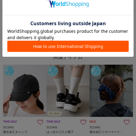
ジョイナステラス二俣川
3COINS+plusルミネ池袋店
3COINS
3COINS
TIME SALE
TIME SALE
SALE
3COINS
3COINS
3COINS
撥水加工キャップ
はっ水ロゴ入り靴下
撥水加工ドローコードシュシュ