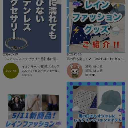
2026.05.29
2026.05.16
【ステンレスアクセサリー💍】水に濡れても錆びにくい‼️
雨の日も楽しく🎵【RAIN ON THE JOYFUL DAY】
イオンモール川口店 スタッフ
浦和パルコ店
3COINS＋plusイオンモール川口店
浦和パルコ店
3COINS
3COINS