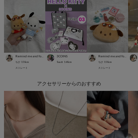
Remind me and forever
3COINS
Remind me and forever
ちひ
158
cm
Suu☺︎
168
cm
ちひ
158
cm
ストレート
ストレート
アクセサリーからのおすすめ