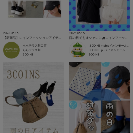
2026.05.15
2026.05.15
【新商品】レインファッションアイテム☔️
雨の日でもオシャレに🌧️レインファッション☔️
ららテラス川口店
３COINS＋plusイオンモール上尾
ららテラス川口
3COINS+plus イオンモール上尾店
3COINS
3COINS