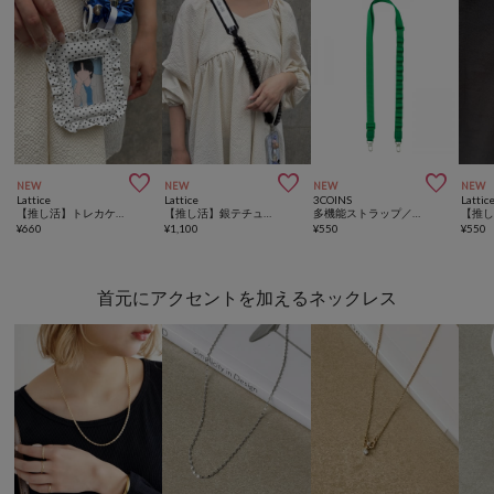



NEW
NEW
NEW
NEW
Lattice
Lattice
3COINS
Lattic
【推し活】トレカケース(S)
【推し活】銀テチュールマルチショルダー
多機能ストラップ／推し活
¥
660
¥
1,100
¥
550
¥
550
首元にアクセントを加えるネックレス