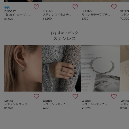



予約
3COINS
3COINS
3COIN
DISCOAT
ステンレスペタルチェーンショートネックレス
リボンモチーフプチペン
【Noka】ロープチェーンネックレス
¥
1,100
¥
330
¥
1,32
¥
1,870
おすすめトピック
ステンレス



Lattice
Lattice
Lattice
Lattic
＜ステンレス＞フープイヤリング
＜ステンレス＞ニュアンスリング
＜ステンレス＞ニュアンスバングル
¥
1,320
¥
660
¥
1,320
¥
990