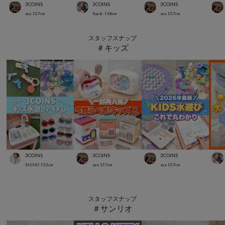
3COINS
3COINS
3COINS
aya
157
cm
Suu☺︎
168
cm
aya
157
cm
スタッフスナップ
＃キッズ
3COINS
3COINS
3COINS
SHIHO
152
cm
aya
157
cm
aya
157
cm
スタッフスナップ
＃サンリオ