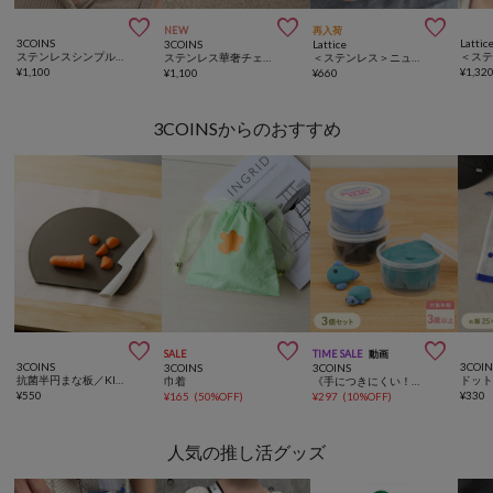



NEW
再入荷
3COINS
Lattic
3COINS
Lattice
ステンレスシンプルチェーンネックレス
ステンレス華奢チェーンネックレス
＜ステンレス＞ニュアンスデザインリング
¥
1,100
¥
1,32
¥
1,100
¥
660
3COINSからのおすすめ



SALE
TIME SALE
動画
3COINS
3COIN
3COINS
3COINS
抗菌半円まな板／KITINTO
巾着
《手につきにくい！》ふわふわねんど
¥
550
¥
330
¥
165
(
50%OFF
)
¥
297
(
10%OFF
)
人気の推し活グッズ