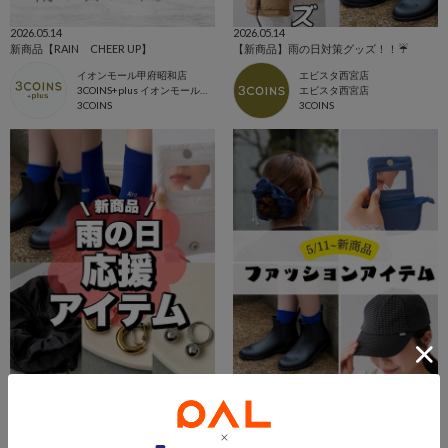
2026.05.14
2026.05.14
新商品【RAIN CHEER UP】
【新商品】雨の日対策グッズ！！☔️
イオンモール甲府昭和店
エビスタ西宮店
3COINS+plus イオンモール甲府昭和店
エビスタ西宮店
3COINS
3COINS
2026.05.13
2026.05.13
【新商品】5/11〜Rain Cheer Up☔️
【新商品】5/11~ファッションアイテム
ジョイナステラス二俣川店
ルミネ池袋店