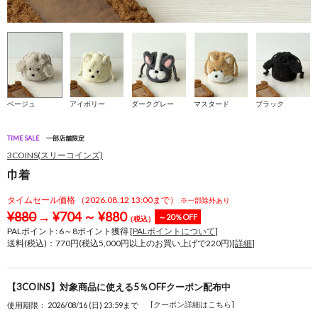
ベージュ
アイボリー
ダークグレー
マスタード
ブラック
TIME SALE
一部店舗限定
3COINS(スリーコインズ)
巾着
タイムセール価格 （2026.08.12 13:00まで）
※一部除外あり
¥
880
→
¥
704
～
¥
880
～20％OFF
（税込）
PALポイント:
6
～
8
ポイント獲得 [
PALポイントについて
]
送料(税込)：770円(税込5,000円以上のお買い上げで220円)[
詳細
]
【3COINS】対象商品に使える5％OFFクーポン配布中
[クーポン詳細はこちら]
使用期限： 2026/08/16 (日) 23:59まで