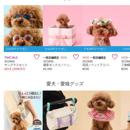
5％OFFクーポン
5％OFFクーポン
5％OFFクーポン
5％



TIME SALE
一部店舗限定
NEW
NEW
一部店舗限定
NEW
3COINS
3COINS
3COINS
3COIN
サングラスセット
撮影ボックス／ペットアニバーサリー
花冠／ペットアニバーサリー
¥
264
(
20%OFF
)
¥
1,100
¥
550
¥
550
愛犬・愛猫グッズ