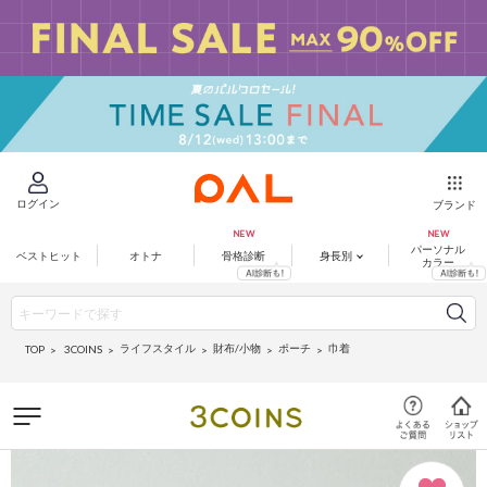
ログイン
ブランド
パーソナル
ベストヒット
オトナ
骨格診断
身長別
カラー
ライフスタイル
財布/小物
ポーチ
巾着
3COINS
TOP