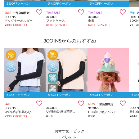
5％OFFクーポン
5％OFFクーポン
5％OFFクーポン



SALE
一部店舗限定
TIME SALE
TIME SALE
予約
3COINS
3COINS
3COINS
BIRT
ドッグキーホルダー
フォトケース
巾着
¥
330
(
40%OFF
)
¥
440
(
20%OFF
)
¥
704
(
20%OFF
)
¥
1,87
3COINSからのおすすめ
5％OFFクーポン
5％OFFクーポン
5％OFFクーポン
5％



SALE
NEW
一部店舗限定
3COINS
3COIN
3COINS
3COINS
UV吸熱冷感抗菌防臭アームカバー
UV冷感ずれ落ちないアームカバー
HBD被り物／ペットアニバーサリー
¥
330
¥
330
¥
330
(
50%OFF
)
¥
880
おすすめトピック
ペット