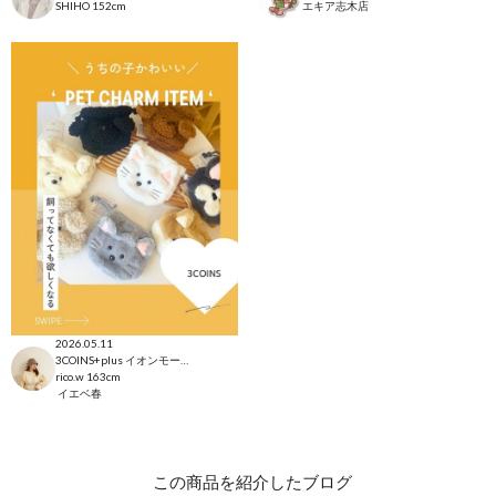
SHIHO
152cm
エキア志木店
2026.05.11
3COINS+plus イオンモール日吉津店
rico.w
163cm
イエベ春
この商品を紹介したブログ