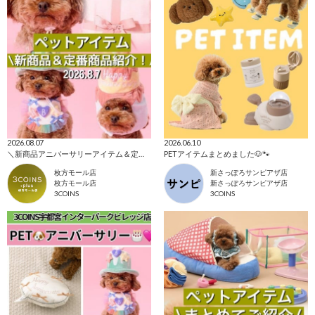
2026.08.07
2026.06.10
＼新商品アニバーサリーアイテム＆定番アイテムご紹介！／
PETアイテムまとめました🐶🐾
枚方モール店
新さっぽろサンピアザ店
枚方モール店
新さっぽろサンピアザ店
3COINS
3COINS