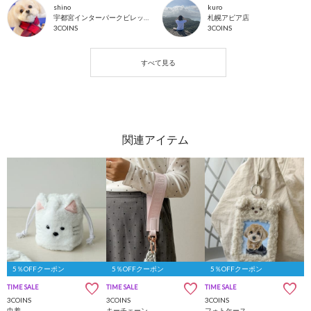
shino
kuro
宇都宮インターパークビレッジ店
札幌アピア店
3COINS
3COINS
5％OFFクーポン
5％OFFクーポン
5％OFFクーポン
TIME SALE
TIME SALE
TIME SALE
3COINS
3COINS
3COINS
巾着
キーチェーン
フォトケース