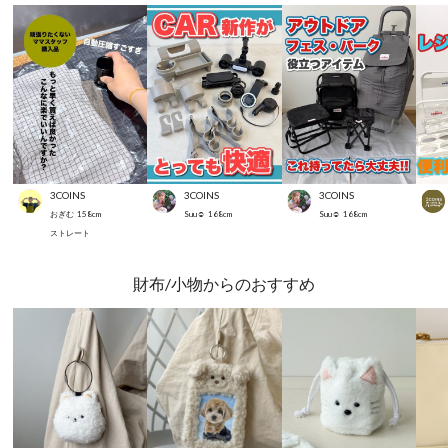
3COINS
3COINS
3COINS
おぎむ
158
cm
Suu☺︎
168
cm
Suu☺︎
168
cm
ストレート
財布/小物からのおすすめ