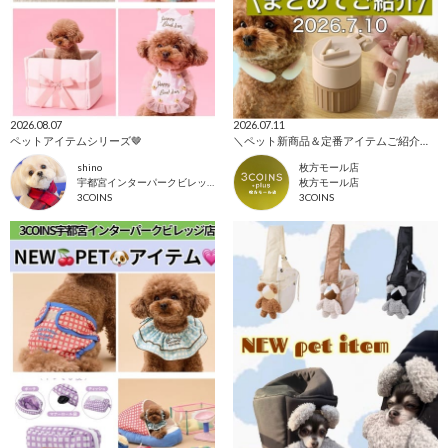
2026.08.07
2026.07.11
ペットアイテムシリーズ🤎
＼ペット新商品＆定番アイテムご紹介！／
shino
枚方モール店
宇都宮インターパークビレッジ店
枚方モール店
3COINS
3COINS