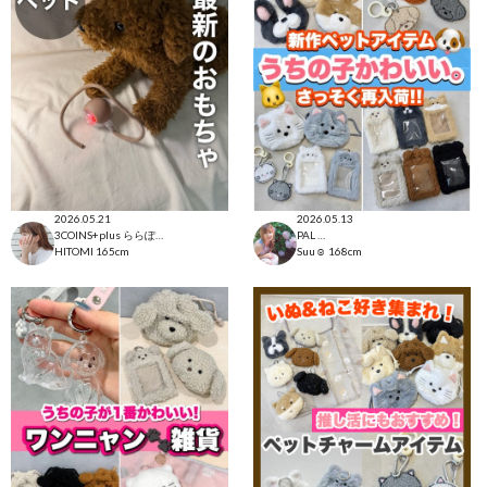
2026.05.21
2026.05.13
3COINS+plus ららぽーと和泉店
PAL CLOSET店
HITOMI
165cm
Suu☺︎
168cm