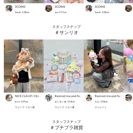
3COINS
3COINS
3COINS
Suu☺︎
168
cm
aya
157
cm
Suu☺︎
168
cm
スタッフスナップ
＃サンリオ
NICE CLAUP / OLIVE des OLIVE OUTLET
Remind me and forever
Remind me and forever
m o e
149
cm
まいまい🎀
154
cm
ちひ
158
cm
ウェーブ
イエベ春
ウェーブ
イエベ春
ストレート
スタッフスナップ
＃プチプラ雑貨