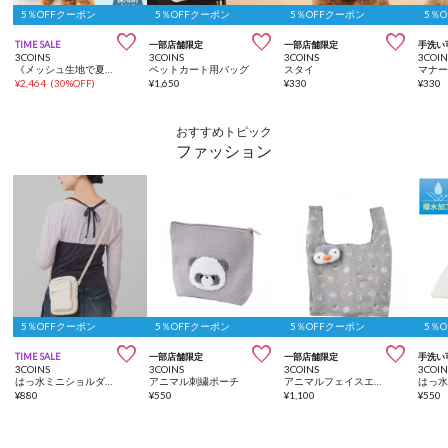
5％OFFクーポン
5％OFFクーポン
5％OFFクーポン
5％



TIME SALE
一部店舗限定
一部店舗限定
手洗い
3COINS
3COINS
3COINS
3COIN
《メッシュ生地で夏でも快適！》顔出しベアバッグ
ペットカート用バッグ
スタイ
マナ
¥
2,464
(
30%OFF
)
¥
1,650
¥
330
¥
330
おすすめトピック
ファッション
5％OFFクーポン
5％OFFクーポン
5％OFFクーポン
5％



TIME SALE
一部店舗限定
一部店舗限定
手洗い
3COINS
3COINS
3COINS
3COIN
はっ水ミニショルダーバッグ
アニマル刺繍ポーチ
アニマルフェイスエコバッグ
¥
880
¥
550
¥
1,100
¥
550