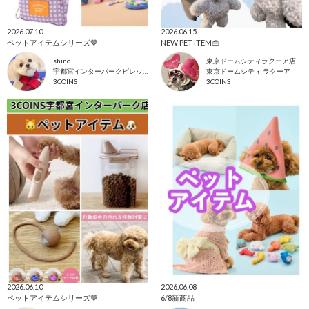
2026.07.10
2026.06.15
ペットアイテムシリーズ🤎
NEW PET ITEM👜
shino
東京ドームシティラクーア店
宇都宮インターパークビレッジ店
東京ドームシティ ラクーア
3COINS
3COINS
2026.06.10
2026.06.08
ペットアイテムシリーズ🤎
6/8新商品