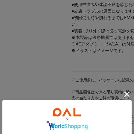
●使用中痛みや体調不良を感じた
●皮膚トラブルの原因になります
●初回使用時や慣れるまではEM
い。
●装着･取り外す際は必ず電源を
※本製品は医療機器ではありま
※ACアダプター（5V/1A）は
※イラストはイメージです。
※ご使用前に、パッケージに記載の
※商品画像はできる限り実物に近い
光の当たり方やご覧の環境により、
ざいます。
※出荷前に商品不具合が確認された
該当商品をキャンセルさせていただ