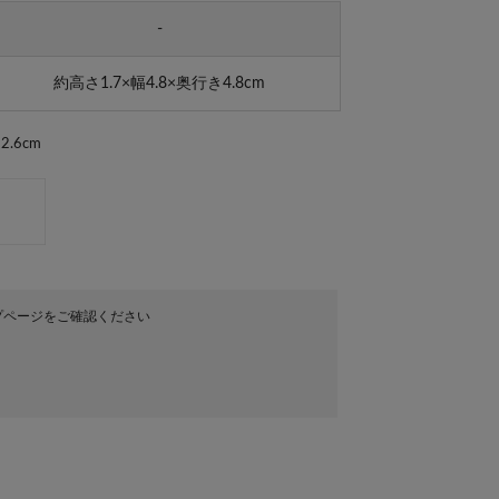
-
約高さ1.7×幅4.8×奥行き4.8cm
.6cm
プページをご確認ください