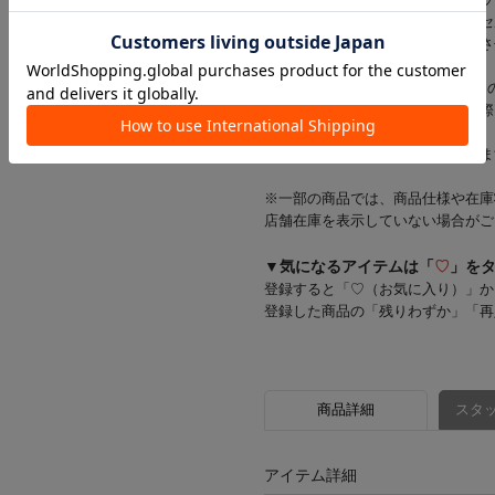
※当店では店舗とオンラインショッ
在庫状況により一部商品をキャンセ
在庫をご用意できた商品のみ発送さ
※お支払い方法がd払い・メルペイ
一部商品のキャンセルが発生した際
す。
お客様にはご迷惑をおかけいたしま
※一部の商品では、商品仕様や在庫
店舗在庫を表示していない場合がご
▼気になるアイテムは「
♡
」を
登録すると「♡（お気に入り）」か
登録した商品の「残りわずか」「再
商品詳細
スタッ
アイテム詳細