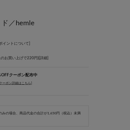
ド／hemle
Lポイントについて
]
上のお買い上げで220円)[
詳細
]
％OFFクーポン配布中
[クーポン詳細はこちら]
e商品のみの場合、商品代金の合計が1,650円（税込）未満