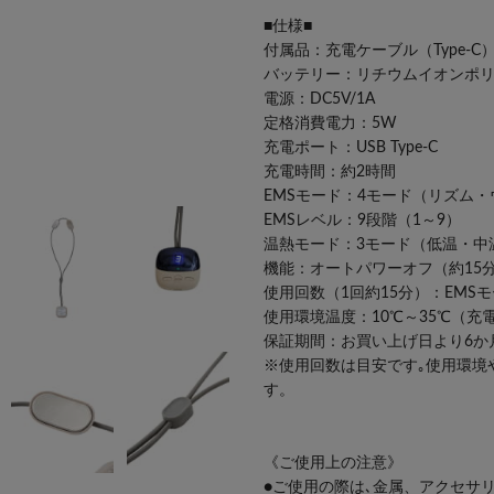
■仕様■
付属品：充電ケーブル（Type-
バッテリー：リチウムイオンポリマー電
電源：DC5V/1A
定格消費電力：5W
充電ポート：USB Type-C
充電時間：約2時間
EMSモード：4モード（リズム
EMSレベル：9段階（1～9）
温熱モード：3モード（低温・中
機能：オートパワーオフ（約15
使用回数（1回約15分）：EMS
使用環境温度：10℃～35℃（充電
保証期間：お買い上げ日より6か
※使用回数は目安です｡使用環境
す。
《ご使用上の注意》
●ご使用の際は､金属、アクセサ