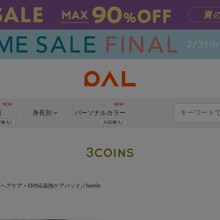
断
身長別
パーソナル
カラー
/ヘアケア
>
EMS&温熱ケアパッド／hemle