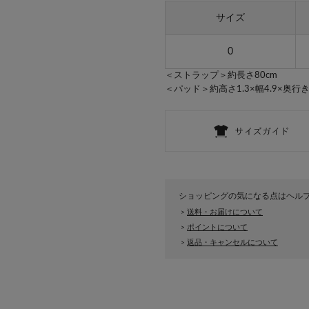
サイズ
0
＜ストラップ＞約長さ80cm
＜パッド＞約高さ1.3×幅4.9×奥行き2
ショッピングの気になる点はヘル
送料・お届けについて
>
ポイントについて
>
返品・キャンセルについて
>