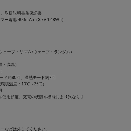
C）、取扱説明書兼保証書
池 400ｍAh（3.7V 1.48Wh）
・ウェーブ・リズム/ウェーブ・ランダム）
温・高温）
分）
モード約80回、温熱モード約7回
環境温度：10℃～35℃）
月
や使用頻度、充電の状態や機能により異なりま
リーなどは外してください。