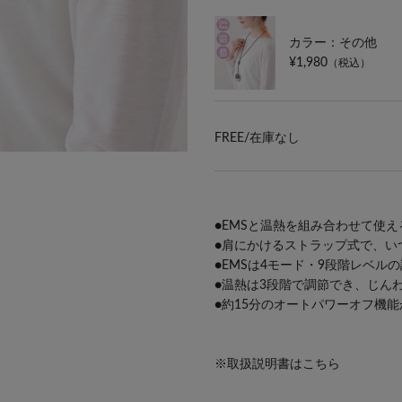
カラー：その他
¥1,980
（税込）
FREE/
在庫なし
●EMSと温熱を組み合わせて使
●肩にかけるストラップ式で、い
●EMSは4モード・9段階レベ
●温熱は3段階で調節でき、じん
●約15分のオートパワーオフ機
※取扱説明書はこちら