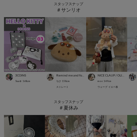
スタッフスナップ
＃サンリオ
3COINS
Remind me and forever
NICE CLAUP / OLIVE des OLIVE OUTLET
Suu☺︎
168
cm
ちひ
158
cm
m o e
149
cm
ストレート
ウェーブ
イエベ春
スタッフスナップ
＃夏休み