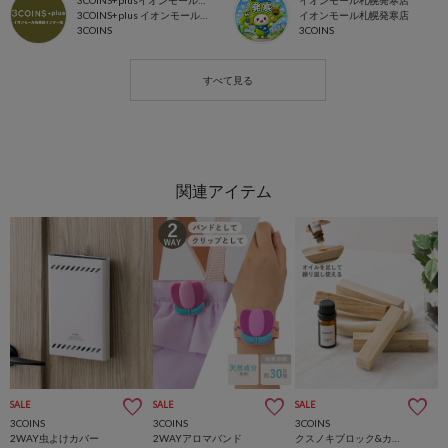
3COINS+plusイオンモール各務原インター店
イオンモール札幌発寒店
3COINS+plus イオンモール各務原
イオンモール札幌発寒店
3COINS
3COINS
SALE
SALE
SALE
3COINS
3COINS
3COINS
2WAY虫よけカバー
2WAYアロマバンド
クスノキブロック&カンフルオイルセット