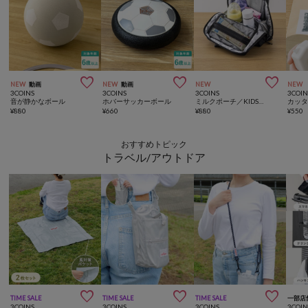



NEW
動画
NEW
動画
NEW
NEW
3COINS
3COINS
3COINS
3COIN
音が静かなボール
ホバーサッカーボール
ミルクポーチ／KIDSトラベル
¥
880
¥
660
¥
880
¥
550
おすすめトピック
トラベル/アウトドア



TIME SALE
TIME SALE
TIME SALE
一部店
3COINS
3COINS
3COINS
3COIN