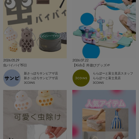
2026.05.29
2026.07.22
虫バイバイ👋🏻
【Kids】外遊びグッズ🌱
新さっぽろサンピアザ店
ららぽーと富士見店スタッフ
新さっぽろサンピアザ店
ららぽーと富士見店
3COINS
3COINS