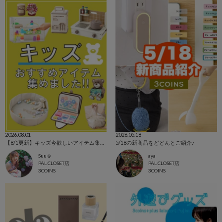
2026.08.01
2026.05.18
【8/1更新】キッズ今欲しいアイテム集めました！
5/18の新商品をどどんとご紹介♪
Suu☺︎
aya
PAL CLOSET店
PAL CLOSET店
3COINS
3COINS