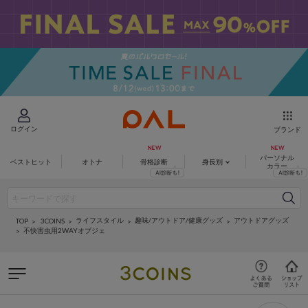
ログイン
ブランド
パーソナル
ベストヒット
オトナ
骨格診断
身長別
カラー
ライフスタイル
趣味/アウトドア/健康グッズ
アウトドアグッズ
3COINS
TOP
不快害虫用2WAYオブジェ