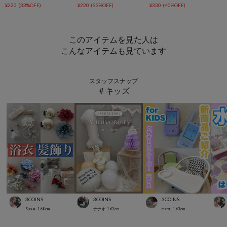
¥220
(33%OFF)
¥220
(33%OFF)
¥330
(40%OFF)
このアイテムを見た人は
こんなアイテムも見ています
スタッフスナップ
＃キッズ
3COINS
3COINS
3COINS
Suu☺︎
168
cm
ナナオ
163
cm
matsu
163
cm