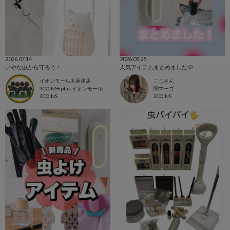
2026.07.14
2026.05.25
いやな虫から守ろう！
人気アイテムまとめました💡
イオンモール木更津店
こじさん
3COINS+plus イオンモール木更津店
関マーゴ
3COINS
3COINS