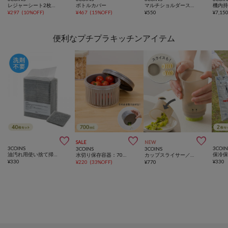
レジャーシート2枚セット：80×80cm
ボトルカバー
マルチショルダーストラップ
¥
297
(
10%OFF
)
¥
467
(
15%OFF
)
¥
550
¥
7,15
便利なプチプラキッチンアイテム



SALE
NEW
3COINS
3COIN
3COINS
3COINS
油汚れ用使い捨て掃除パット40枚／KITINTO
水切り保存容器：700ml
カップスライサー／KITINTO
¥
330
¥
330
¥
220
(
33%OFF
)
¥
770