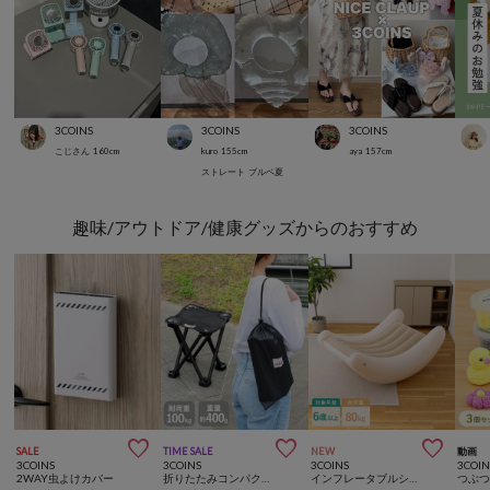
3COINS
3COINS
3COINS
こじさん
160
cm
kuro
155
cm
aya
157
cm
ストレート
ブルベ夏
趣味/アウトドア/健康グッズからのおすすめ



SALE
TIME SALE
NEW
動画
3COINS
3COINS
3COINS
3COIN
2WAY虫よけカバー
折りたたみコンパクトチェア
インフレータブルシーソーチェア
つぶ