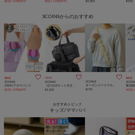
¥
220
(
33%OFF
)
¥
561
(
15%OFF
)
¥
3,300
¥
330
3COINSからのおすすめ



SALE
NEW
SALE
3COINS
3COINS
3COINS
3COIN
オーガンジースマホショルダー
2WAYアロマバンド
《計12ポケット付き！》バッグインバッグ／KIDSトラベル
吸湿
¥
770
¥
220
(
33%OFF
)
¥
1,320
¥
330
おすすめトピック
キッズ/ママパパ