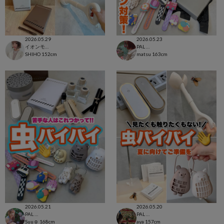
2026.05.29
2026.05.23
イオンモール太田店
PAL CLOSET店
SHIHO
152cm
matsu
163cm
2026.05.21
2026.05.20
PAL CLOSET店
PAL CLOSET店
Suu☺︎
168cm
aya
157cm