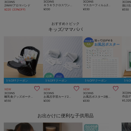
3COINS
3COINS
3COINS
3COIN
キラキラクロスワンタッチピアス
マスカーフィルム2巻セット：10m
2WAYアロマバンド
抜け
¥
330
¥
330
¥
220
(
33%OFF
)
¥
550
おすすめトピック
キッズ/ママパパ
5％OFFクーポン
5％OFFクーポン
5％OFFクーポン
5％



NEW
NEW
NEW
3COIN
3COINS
3COINS
3COINS
離乳食グッズポーチ／KIDSトラベル
お風呂学習カード2個セット／夏休み応援
お風呂ポスター2枚セット：42×56cm／夏休み応援
¥
1,32
¥
550
¥
330
¥
330
お出かけに便利な子供用品