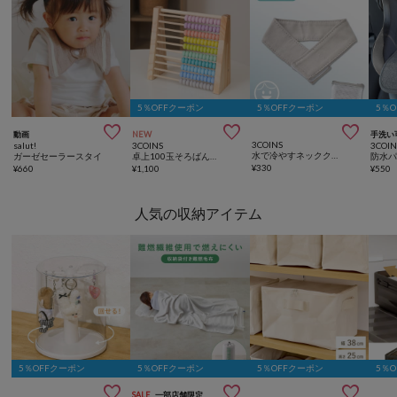
5％OFFクーポン
5％OFFクーポン
5％



動画
NEW
手洗い
3COINS
salut!
3COINS
3COIN
水で冷やすネッククーラー
ガーゼセーラースタイ
卓上100玉そろばん／夏休み応援
¥
330
¥
660
¥
1,100
¥
550
人気の収納アイテム
5％OFFクーポン
5％OFFクーポン
5％OFFクーポン
5％



SALE
一部店舗限定