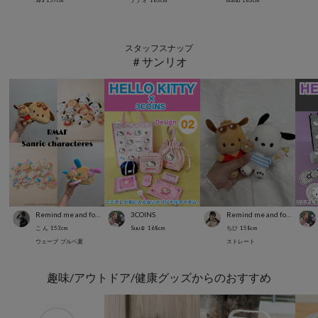
aya
157
cm
ナナオ
163
cm
matsu
163
cm
スタッフスナップ
＃サンリオ
Remind me and forever
3COINS
Remind me and forever
こ ん
153
cm
Suu☺︎
168
cm
ちひ
158
cm
ウェーブ
ブルベ夏
ストレート
趣味/アウトドア/健康グッズからのおすすめ