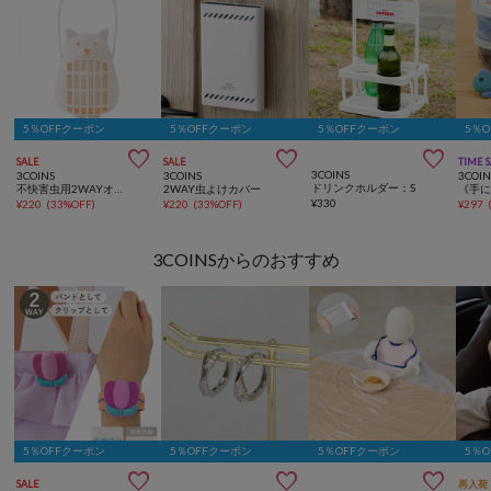
5％OFFクーポン
5％OFFクーポン
5％OFFクーポン
5％



SALE
SALE
TIME 
3COINS
3COINS
3COINS
3COIN
ドリンクホルダー：S
不快害虫用2WAYオブジェ
2WAY虫よけカバー
¥
330
¥
220
(
33%OFF
)
¥
220
(
33%OFF
)
¥
297
3COINSからのおすすめ
5％OFFクーポン
5％OFFクーポン
5％OFFクーポン
5％



SALE
再入荷