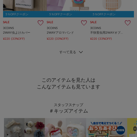
5％OFFクーポン
5％OFFクーポン
5％OFFクーポン
SALE
SALE
SALE
3COINS
3COINS
3COINS
2WAY虫よけカバー
2WAYアロマバンド
不快害虫用2WAYオブジェ
¥220
(33%OFF)
¥220
(33%OFF)
¥220
(33%OFF)
このアイテムを見た人は
こんなアイテムも見ています
スタッフスナップ
＃キッズアイテム