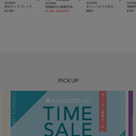
3COINS
3COINS
3COIN
3COINS
回るディスプレイラック／コレクション収納
キャンバスフタ付きワイド収納／キャンバス収納シリーズ
収納袋付き難燃毛布：150×130cm／SOBANI
¥
1,980
¥
880
¥
550
¥
1,100
(
33%OFF
)
PICK UP