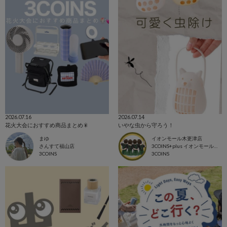
2026.07.16
2026.07.14
花火大会におすすめ商品まとめ🎇
いやな虫から守ろう！
まゆ
イオンモール木更津店
さんすて福山店
3COINS+plus イオンモール木更津店
3COINS
3COINS