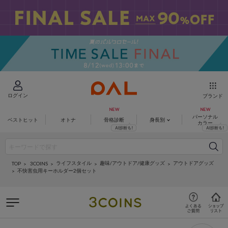
ログイン
ブランド
パーソナル
ベストヒット
オトナ
骨格診断
身長別
カラー
ライフスタイル
趣味/アウトドア/健康グッズ
アウトドアグッズ
3COINS
TOP
不快害虫用キーホルダー2個セット