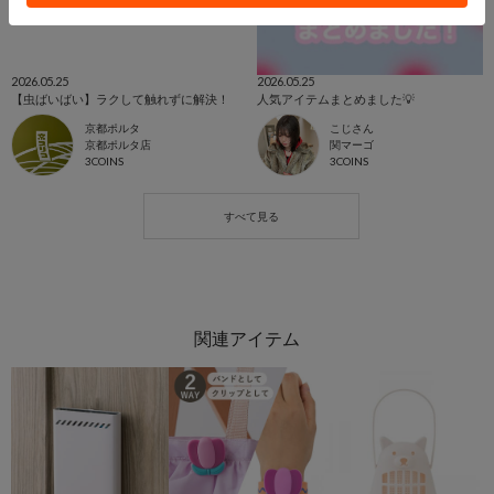
2026.05.25
2026.05.25
【虫ばいばい】ラクして触れずに解決！
人気アイテムまとめました💡
京都ポルタ
こじさん
京都ポルタ店
関マーゴ
3COINS
3COINS