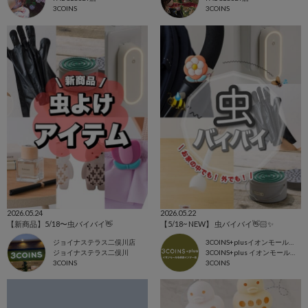
3COINS
3COINS
2026.05.24
2026.05.22
【新商品】5/18〜虫バイバイ👋
【5/18~ NEW】 虫バイバイ👋🏻✨
ジョイナステラス二俣川店
3COINS+plusイオンモール各務原インター店
ジョイナステラス二俣川
3COINS+plus イオンモール各務原
3COINS
3COINS