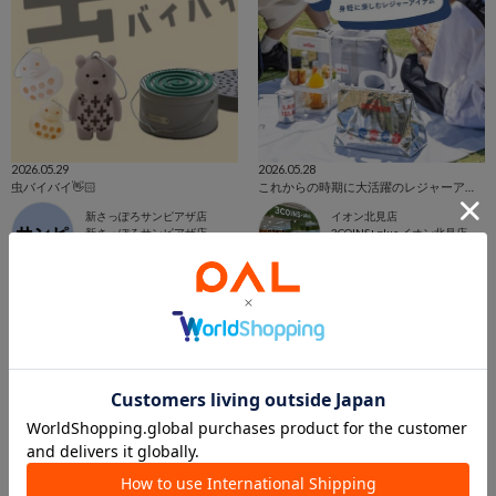
2026.05.29
2026.05.28
虫バイバイ👋🏻
これからの時期に大活躍のレジャーアイテムのご紹介です！
新さっぽろサンピアザ店
イオン北見店
新さっぽろサンピアザ店
3COINS+plus イオン北見店
3COINS
3COINS