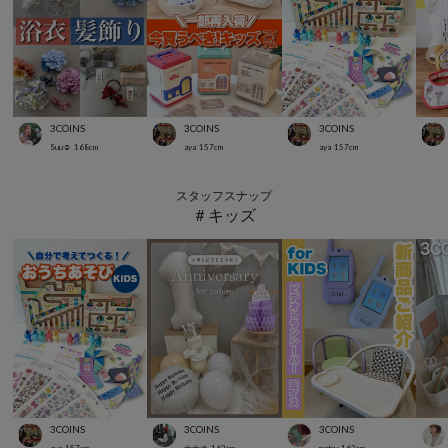
3COINS
3COINS
3COINS
Suu☺︎
168
cm
aya
157
cm
aya
157
cm
スタッフスナップ
＃キッズ
3COINS
3COINS
3COINS