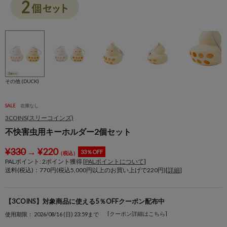
その他 (DUCK)
SALE
在庫なし
3COINS(スリーコインズ)
不快害虫用キーホルダー2個セット
¥
330
→
¥
220
33％OFF
（税込）
PALポイント:
2
ポイント獲得 [
PALポイントについて
]
送料(税込)：770円(税込5,000円以上のお買い上げで220円)[
詳細
]
【3COINS】対象商品に使える5％OFFクーポン配布中
[クーポン詳細はこちら]
使用期限： 2026/08/16 (日) 23:59まで