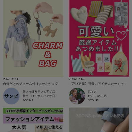
2026.06.11
2026.07.16
自分だけのチャーム付けませんか🎀💡
【7/16更新】可愛いアイテムたーくさん集めました！
新さっぽろサンピアザ店
Suu☺︎
新さっぽろサンピアザ店
PAL CLOSET店
3COINS
3COINS