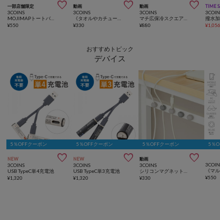



一部店舗限定
動画
動画
TIME 
3COINS
3COINS
3COINS
3COIN
MOJIMAPトートバッグ
《タオルやカチューシャにも！》ジャケットホルダー
マチ広保冷スクエアエコバッグ
¥
550
¥
330
¥
880
¥
1,05
おすすめトピック
デバイス
5％OFFクーポン
5％OFFクーポン
5％OFFクーポン
5％



NEW
NEW
動画
3COIN
3COINS
3COINS
3COINS
USB TypeC単4充電池
USB TypeC単3充電池
シリコンマグネットホルダー5個セット
¥
550
¥
1,320
¥
1,320
¥
330