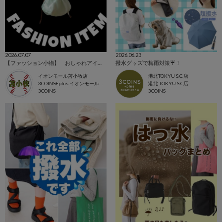
2026.07.07
2026.06.23
【ファッション小物】 おしゃれアイテムまとめました👜
撥水グッズで梅雨対策☔️！
イオンモール苫小牧店
港北TOKYU S.C.店
3COINS+plus イオンモール苫小牧店
港北 TOKYU S.C店
3COINS
3COINS