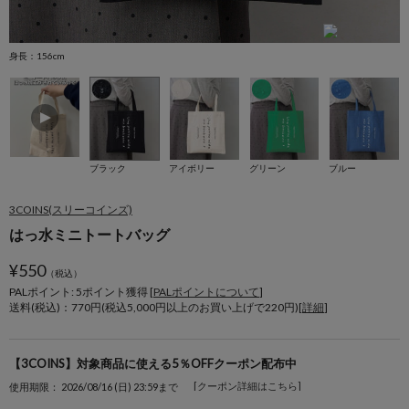
身長：156cm
身
ブラック
アイボリー
グリーン
ブルー
3COINS(スリーコインズ)
はっ水ミニトートバッグ
¥
550
（税込）
PALポイント: 5
ポイント獲得 [
PALポイントについて
]
送料(税込)：770円(税込5,000円以上のお買い上げで220円)[
詳細
]
【3COINS】対象商品に使える5％OFFクーポン配布中
[クーポン詳細はこちら]
使用期限： 2026/08/16 (日) 23:59まで