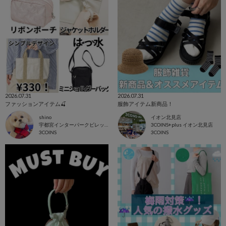
2026.07.31
2026.07.31
ファッションアイテム🍒
服飾アイテム新商品！
shino
イオン北見店
宇都宮インターパークビレッジ店
3COINS+plus イオン北見店
3COINS
3COINS