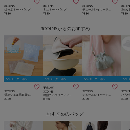



3COINS
3COINS
3COINS
3COIN
はっ水トートバッグ
ミニトートバッグ
チュールレイヤードトートバッグ
2wa
¥
880
¥
330
¥
880
¥
880
3COINSからのおすすめ
5％OFFクーポン
5％OFFクーポン
5％OFFクーポン
5％



手洗い可
3COINS
3COINS
3COIN
3COINS
保冷ジェル保存袋3枚セット／KITINTO
チュールレイヤードミニ巾着ポーチ
耐熱ゴムスクエアミトン／KITINTO
¥
330
¥
330
¥
330
¥
330
おすすめのバッグ