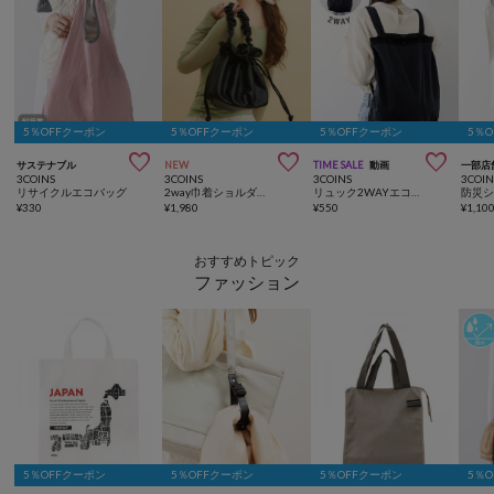
5％OFFクーポン
5％OFFクーポン
5％OFFクーポン
5％



サステナブル
NEW
TIME SALE
動画
一部店
3COINS
3COINS
3COINS
3COIN
リサイクルエコバッグ
2way巾着ショルダーバッグ
リュック2WAYエコバッグ
¥
330
¥
1,980
¥
550
¥
1,10
おすすめトピック
ファッション
5％OFFクーポン
5％OFFクーポン
5％OFFクーポン
5％