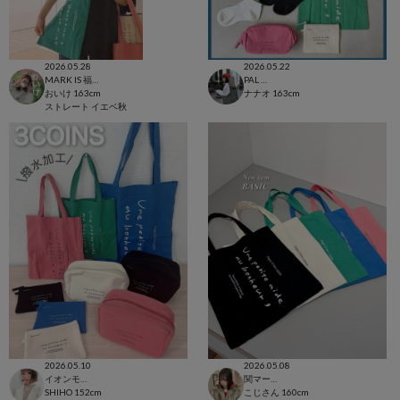
2026.05.28
2026.05.22
MARK IS 福岡ももち店
PAL CLOSET店
おいけ
163cm
ナナオ
163cm
ストレート
イエベ秋
2026.05.10
2026.05.08
イオンモール太田店
関マーゴ
SHIHO
152cm
こじさん
160cm