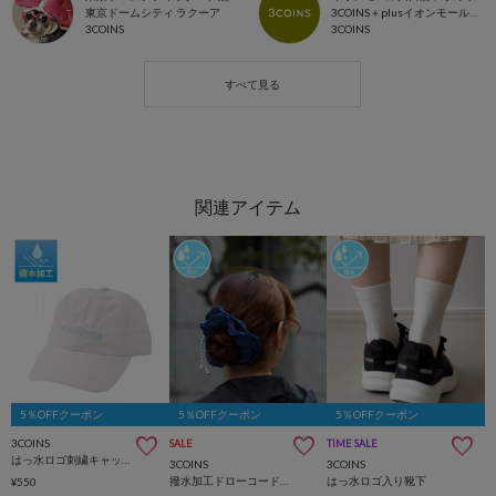
東京ドームシティ ラクーア
3COINS＋plusイオンモール川口店
3COINS
3COINS
5％OFFクーポン
5％OFFクーポン
5％OFFクーポン
3COINS
SALE
TIME SALE
はっ水ロゴ刺繍キャップ
3COINS
3COINS
撥水加工ドローコードシュシュ
はっ水ロゴ入り靴下
¥550