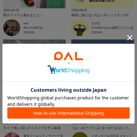
2026.06.03
2026.06.01
撥水アイテム集めました！
梅雨に負けない‼︎はっ水バッグまとめ‼︎
aya
おぎむ
PAL CLOSET店
3COINS+pulus盛岡フェザン店
3COINS
3COINS
2026.05.31
2026.05.28
ライブ 推し活にオススメアイテム🎤🎪
【はっ水アイテム】あつめてみました！☔️
東京ドームシティラクーア店
イオンモール川口店 スタッフ