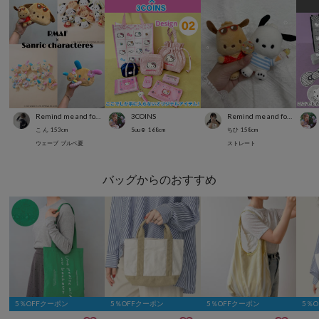
Remind me and forever
3COINS
Remind me and forever
こ ん
153
cm
Suu☺︎
168
cm
ちひ
158
cm
ウェーブ
ブルベ夏
ストレート
バッグからのおすすめ
5％OFFクーポン
5％OFFクーポン
5％OFFクーポン
5％