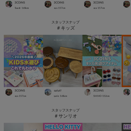
3COINS
3COINS
3COINS
Suu☺︎
168
cm
aya
157
cm
aya
157
cm
スタッフスナップ
＃キッズ
3COINS
salut!
3COINS
aya
157
cm
yurie
168
cm
SHIHO
152
cm
スタッフスナップ
＃サンリオ