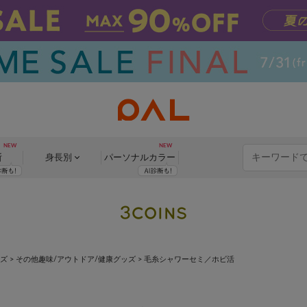
断
身長別
パーソナル
カラー
ッズ
>
その他趣味/アウトドア/健康グッズ
>
毛糸シャワーセミ／ホビ活