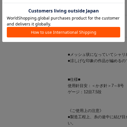
¥330
（税込）
FREE/
在庫なし
●メッシュ状になっていてシャリ
●涼しげな印象の作品が編めるの
■仕様■
使用針目安：＜かぎ針＞7～8号
ゲージ：12目7.5段
《ご使用上の注意》
●製造工程上、糸の途中に結び目
い。