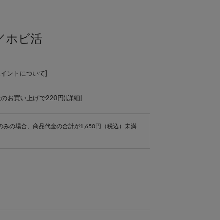
／ホビ活
ポイントについて
]
上のお買い上げで220円)[
詳細
]
e商品のみの場合、商品代金の合計が1,650円（税込）未満