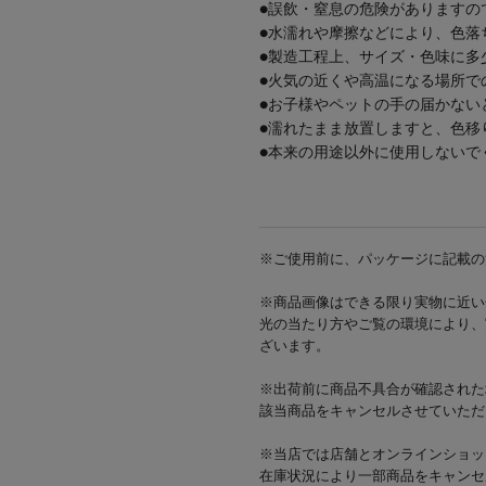
●誤飲・窒息の危険がありますの
●水濡れや摩擦などにより、色落
●製造工程上、サイズ・色味に多
●火気の近くや高温になる場所で
●お子様やペットの手の届かない
●濡れたまま放置しますと、色移
●本来の用途以外に使用しないで
※ご使用前に、パッケージに記載の
※商品画像はできる限り実物に近い
光の当たり方やご覧の環境により、
ざいます。
※出荷前に商品不具合が確認された
該当商品をキャンセルさせていただ
※当店では店舗とオンラインショッ
在庫状況により一部商品をキャンセ