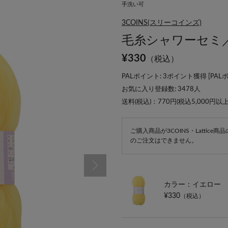
手洗い可
3COINS(スリーコインズ)
毛糸シャワーセミ
¥
330
（税込）
PALポイント: 3ポイント獲得 [
PAL
お気に入り登録数:
3478
人
送料(税込)：770円(税込5,000円以
ご購入商品が3COINS・Lattic
のご注文はできません。
カラー：イエロー
¥330
（税込）