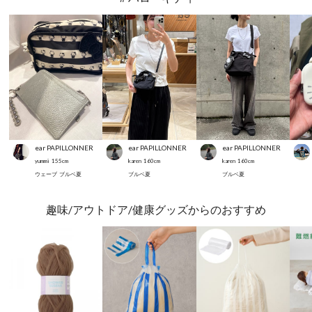
ear PAPILLONNER
ear PAPILLONNER
ear PAPILLONNER
yummi
155
cm
karen
160
cm
karen
160
cm
ウェーブ
ブルベ夏
ブルベ夏
ブルベ夏
趣味/アウトドア/健康グッズからのおすすめ