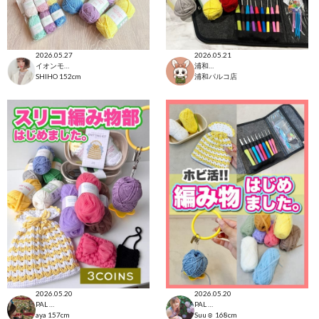
2026.05.27
2026.05.21
イオンモール太田店
浦和パルコ店
SHIHO
152cm
浦和パルコ店
2026.05.20
2026.05.20
PAL CLOSET店
PAL CLOSET店
aya
157cm
Suu☺︎
168cm