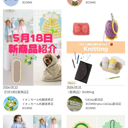
3COINS
3COINS
2026.05.22
2026.05.21
【5月18日新商品】
《新商品》Knitting
イオンモール札幌発寒店
CoCoLo新潟店
イオンモール札幌発寒店
3COINS+plus CoCoLo新潟店
3COINS
3COINS