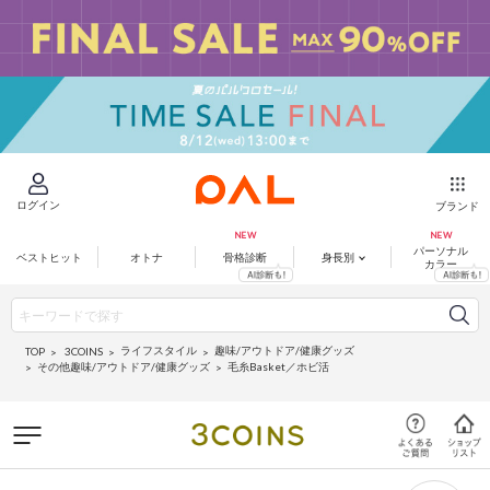
ログイン
ブランド
パーソナル
ベストヒット
オトナ
骨格診断
身長別
カラー
ライフスタイル
趣味/アウトドア/健康グッズ
3COINS
TOP
その他趣味/アウトドア/健康グッズ
毛糸Basket／ホビ活