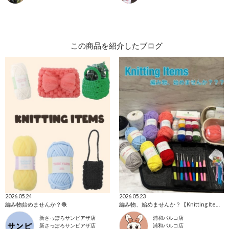
この商品を紹介したブログ
2026.05.24
2026.05.23
編み物始めませんか？🧶
編み物、始めませんか？【Knitting Items】
新さっぽろサンピアザ店
浦和パルコ店
新さっぽろサンピアザ店
浦和パルコ店