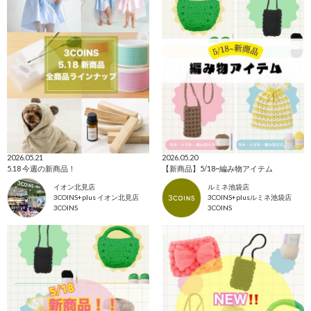
2026.05.21
2026.05.20
5.18 今週の新商品！
【新商品】5/18~編み物アイテム
イオン北見店
ルミネ池袋店
3COINS+plus イオン北見店
3COINS+plusルミネ池袋店
3COINS
3COINS