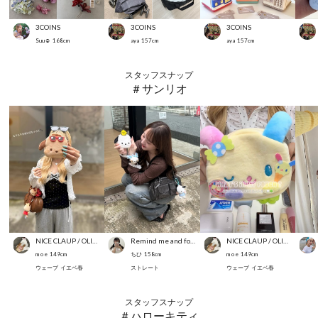
3COINS
3COINS
3COINS
Suu☺︎
168
cm
aya
157
cm
aya
157
cm
スタッフスナップ
＃サンリオ
NICE CLAUP / OLIVE des OLIVE OUTLET
Remind me and forever
NICE CLAUP / OLIVE des OLIVE OUTLET
m o e
149
cm
ちひ
158
cm
m o e
149
cm
ウェーブ
イエベ春
ストレート
ウェーブ
イエベ春
スタッフスナップ
＃ハローキティ