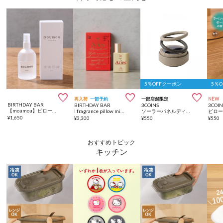
5％OFFクーポン
5％



再入荷
一部予約
一部店舗限定
NEW
BIRTHDAY BAR
BIRTHDAY BAR
3COINS
3COIN
【moumou】ピローミスト
I fragrance pillow mist 12星座のピローミスト
ソーラーパネルディフューザー
ピロ
¥
1,650
¥
3,300
¥
550
¥
550
おすすめトピック
キッチン