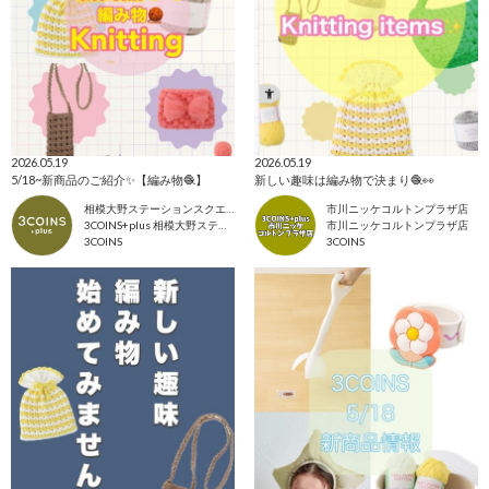
2026.05.19
2026.05.19
5/18~新商品のご紹介✨【編み物🧶】
新しい趣味は編み物で決まり🧶👀
相模大野ステーションスクエア店
市川ニッケコルトンプラザ店
3COINS+plus 相模大野ステーションスクエア店
市川ニッケコルトンプラザ店
3COINS
3COINS