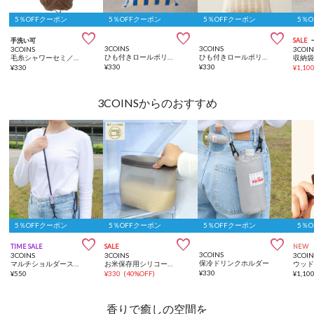
5％OFFクーポン
5％OFFクーポン
5％OFFクーポン
5％



手洗い可
SALE
3COINS
3COINS
3COINS
3COIN
ひも付きロールポリ袋：SS（50枚入り）
ひも付きロールポリ袋：M（30枚入り）
毛糸シャワーセミ／ホビ活
¥
330
¥
330
¥
330
¥
1,10
3COINSからのおすすめ
5％OFFクーポン
5％OFFクーポン
5％OFFクーポン
5％



TIME SALE
SALE
NEW
3COINS
3COINS
3COINS
3COIN
保冷ドリンクホルダー
マルチショルダーストラップ
お米保存用シリコーンバッグ：2L／KITINTO
¥
330
¥
550
¥
330
(
40%OFF
)
¥
1,10
香りで癒しの空間を