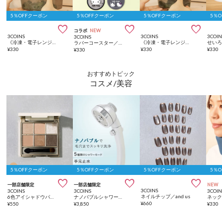
5％OFFクーポン
5％OFFクーポン
5％OFFクーポン
5％



コラボ
NEW
3COINS
3COINS
3COIN
3COINS
《冷凍・電子レンジ対応》耐熱保存容器3個セット：680ml／KITINTO
《冷凍・電子レンジ対応》耐熱保存容器5個セット：300ml／KITINTO
ラバーコースター／HELLO KITTY
¥
330
¥
330
¥
330
¥
330
おすすめトピック
コスメ/美容
5％OFFクーポン
5％OFFクーポン
5％OFFクーポン
5％



一部店舗限定
一部店舗限定
NEW
3COINS
3COINS
3COINS
3COIN
ネイルチップ／and us
6色アイシャドウパレット／and us
ナノバブルシャワーヘッド／and us
ネッ
¥
660
¥
550
¥
3,850
¥
330