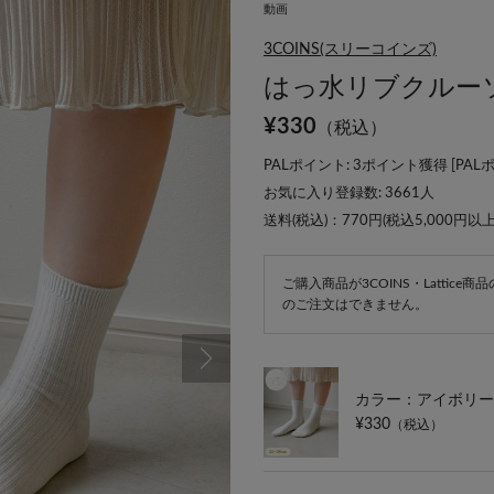
動画
3COINS(スリーコインズ)
はっ水リブクルー
¥
330
（税込）
PALポイント: 3ポイント獲得 [
PAL
お気に入り登録数:
3661
人
送料(税込)：770円(税込5,000円以
ご購入商品が3COINS・Lattic
のご注文はできません。
カラー：アイボリー
¥330
（税込）