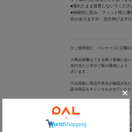
●濡れたまま放置しないでくださ
●伸縮性に富み、フィット性に優
合がありますが、充分伸びます
※ご使用前に、パッケージに記載の
※商品画像はできる限り実物に近い
光の当たり方やご覧の環境により、
ざいます。
※出荷前に商品不具合が確認された
該当商品をキャンセルさせていただ
※当店では店舗とオンラインショッ
在庫状況により一部商品をキャンセ
在庫をご用意できた商品のみ発送さ
※お支払い方法がd払い・メルペイ
一部商品のキャンセルが発生した際