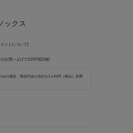
ソックス
ポイントについて
]
上のお買い上げで220円)[
詳細
]
e商品のみの場合、商品代金の合計が1,650円（税込）未満