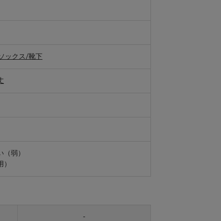
ソックス/靴下
丈
い（弱）
用）
-