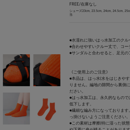
FREE/
在庫なし
シューズ23cm, 23.5cm, 24cm, 24.5cm, 25
当
●水濡れに強いはっ水加工のクル
●合わせやすいクルー丈で、コー
●サンダルと合わせると、足元の
《ご使用上のご注意》
●本品は、はっ水(水をはじきや
りません。編地の隙間から裏側
ださい。
●はっ水加工は、永久的なもので
低下します。
●繊細な編み方になっております
っ掛けないようご注意ください
●この素材は摩擦(特に湿った状
や下着に色が移ることがありま