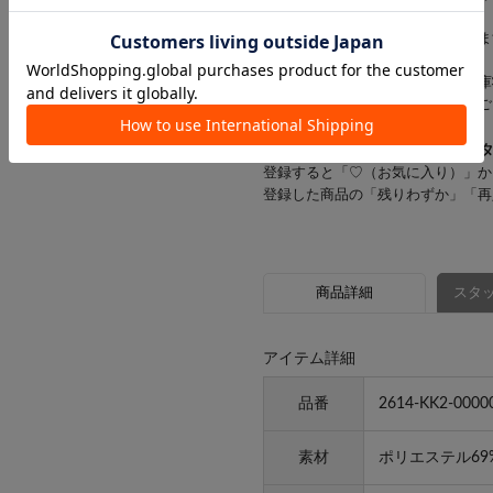
す。
お客様にはご迷惑をおかけいたしま
※一部の商品では、商品仕様や在庫
店舗在庫を表示していない場合がご
▼気になるアイテムは「
♡
」を
登録すると「♡（お気に入り）」か
登録した商品の「残りわずか」「再
商品詳細
スタッ
アイテム詳細
品番
2614-KK2-0000
素材
ポリエステル69