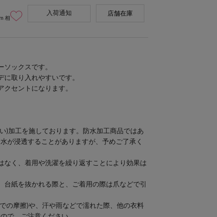
入荷通知
店舗在庫
cm 相
ーソックスです。
デに取り入れやすいです。
アクセントになります。
すい)加工を施しております。防水加工商品ではあ
に水が浸透することがありますが、予めご了承く
はなく、着用や洗濯を繰り返すことにより効果は
。台紙を抜かれる際と、ご着用の際は爪などで引
。
態での摩擦)や、汗や雨などで濡れた際、他の衣料
すので、ご注意ください。