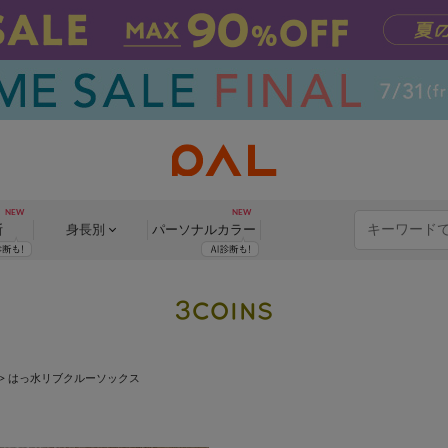
断
身長別
パーソナル
カラー
>
はっ水リブクルーソックス