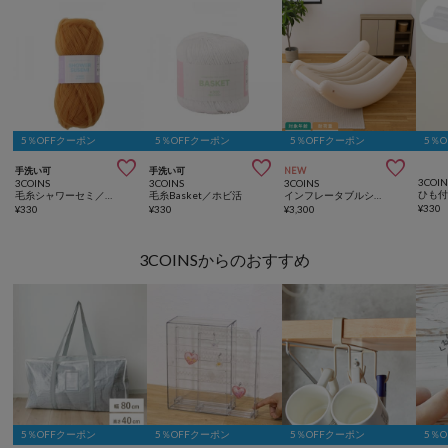
5％OFFクーポン
5％OFFクーポン
5％OFFクーポン
5％



手洗い可
手洗い可
NEW
3COIN
3COINS
3COINS
3COINS
毛糸シャワーセミ／ホビ活
毛糸Basket／ホビ活
インフレータブルシーソーチェア
¥
330
¥
330
¥
330
¥
3,300
3COINSからのおすすめ
5％OFFクーポン
5％OFFクーポン
5％OFFクーポン
5％