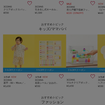



SALE
NEW
3COINS
3COINS
3COINS
3COIN
クリアボックスバッグ：LL／クリア収納シリーズ
引き出し式キーホルダーケース／コレクション収納
吊り戸棚下収納フック／KITINTO
¥
550
¥
1,100
¥
220
(
33%OFF
)
¥
660
おすすめトピック
キッズ/ママパパ
5％OFFクーポン
5％OFFクーポン
5％OFFクーポン
5％



コラボ
NEW
コラボ
NEW
コラボ
3COINS
3COINS
3COINS
3COIN
マルチクリアボックス棚付き
甚平：80～90cm／おおのたろう
名前シール／おおのたろう
¥
1,650
¥
1,650
¥
550
¥
330
おすすめトピック
ファッション