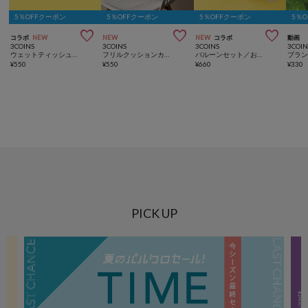
5％OFFクーポン
5％OFFクーポン
5％OFFクーポン
5％



コラボ
NEW
NEW
NEW
コラボ
動画
3COINS
3COINS
3COINS
3COIN
ウェットティッシュケース／おおのたろう
フリルクッションカバー：45×45cm
バルーンセット／おおのたろう
¥
550
¥
550
¥
660
¥
330
PICK UP