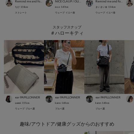
Remind me and forever
NICE CLAUP / OLIVE des OLIVE OUTLET
Remind me and forever
ちひ
158
cm
m o e
149
cm
まいまい🎀
154
cm
ストレート
ウェーブ
イエベ春
ウェーブ
イエベ春
スタッフスナップ
＃ハローキティ
ear PAPILLONNER
ear PAPILLONNER
ear PAPILLONNER
yummi
155
cm
karen
160
cm
karen
160
cm
ウェーブ
ブルベ夏
ブルベ夏
ブルベ夏
趣味/アウトドア/健康グッズからのおすすめ