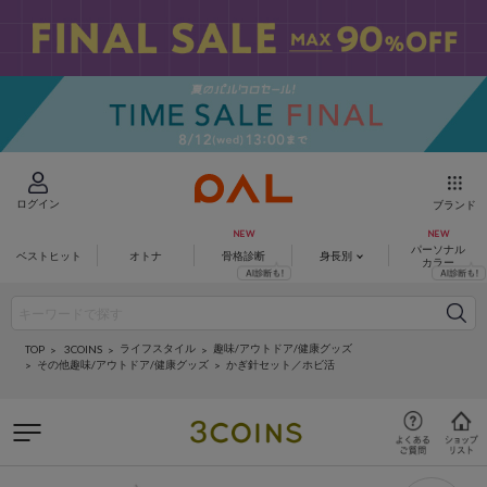
ログイン
ブランド
パーソナル
ベストヒット
オトナ
骨格診断
身長別
カラー
ライフスタイル
趣味/アウトドア/健康グッズ
3COINS
TOP
その他趣味/アウトドア/健康グッズ
かぎ針セット／ホビ活