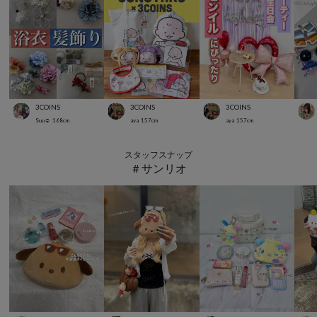
3COINS
3COINS
3COINS
Suu☺︎
168
cm
aya
157
cm
aya
157
cm
スタッフスナップ
＃サンリオ