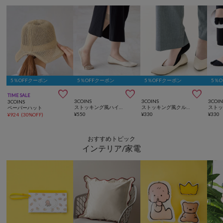
5％OFFクーポン
5％OFFクーポン
5％OFFクーポン
5％



TIME SALE
3COINS
3COINS
3COIN
3COINS
ストッキング風ハイソックス
ストッキング風クルーソックス
ペーパーハット
¥
550
¥
330
¥
330
¥
924
(
30%OFF
)
おすすめトピック
インテリア/家電