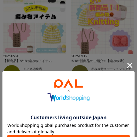
2026.05.20
2026.05.19
【新商品】5/18~編み物アイテム
5/18~新商品のご紹介✨【編み物🧶】
ルミネ池袋店
相模大野ステーションスクエア店
3COINS+plusルミネ池袋店
3COINS+plus 相模大野ステーションスクエア店
3COINS
3COINS