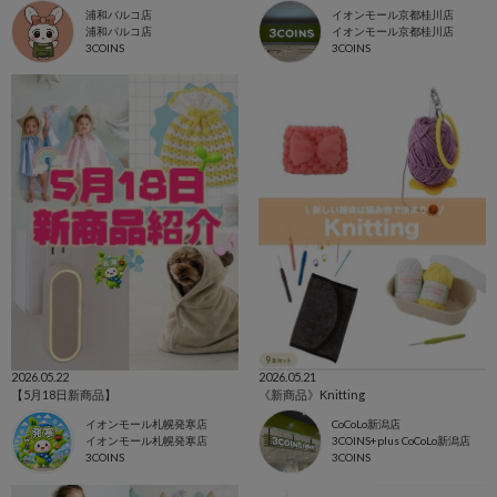
浦和パルコ店
イオンモール京都桂川店
浦和パルコ店
イオンモール京都桂川店
3COINS
3COINS
2026.05.22
2026.05.21
【5月18日新商品】
《新商品》Knitting
イオンモール札幌発寒店
CoCoLo新潟店
イオンモール札幌発寒店
3COINS+plus CoCoLo新潟店
3COINS
3COINS