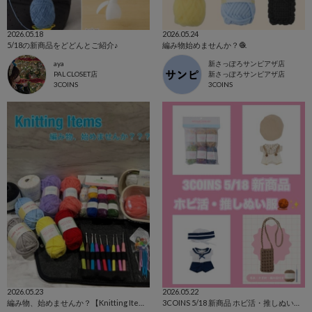
2026.05.18
2026.05.24
5/18の新商品をどどんとご紹介♪
編み物始めませんか？🧶
aya
新さっぽろサンピアザ店
PAL CLOSET店
新さっぽろサンピアザ店
3COINS
3COINS
2026.05.23
2026.05.22
編み物、始めませんか？【Knitting Items】
3COINS 5/18 新商品 ホビ活・推しぬい服🧶✨